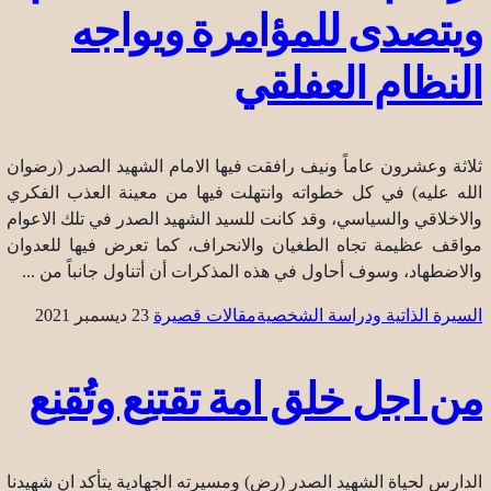
ويتصدى للمؤامرة ويواجه
النظام العفلقي
ثلاثة وعشرون عاماً ونيف رافقت فيها الامام الشهيد الصدر (رضوان
الله عليه) في كل خطواته وانتهلت فيها من معينة العذب الفكري
والاخلاقي والسياسي، وقد كانت للسيد الشهيد الصدر في تلك الاعوام
مواقف عظيمة تجاه الطغيان والانحراف، كما تعرض فيها للعدوان
والاضطهاد، وسوف أحاول في هذه المذكرات أن أتناول جانباً من ...
السيرة الذاتية ودراسة الشخصية
مقالات قصيرة
23 ديسمبر 2021
من اجل خلق امة تقتنِع وتُقنِع
الدارس لحياة الشهيد الصدر (رض) ومسيرته الجهادية يتأكد ان شهيدنا