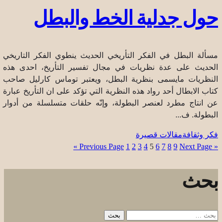
حول جدلية الخط والبطل
مسألة البطل في الفكر التأريخي الحديث ينطوي الفكر التاريخي
الحديث على عدة نظريات في مجال تفسير التأريخ، احدى هذه
النظريات مايسمى بنظرية البطل، ويعتبر توماس كارليل صاحب
كتاب الابطال أحد رواد هذه النظرية التي تؤكد على ان التأريخ عبارة
عن انتاج مطرد لعنصر البطولة، وإنّه حلقات متسلسلة من أدوار
البطولة. ف...
فكر وثقافة
مقالات قصيرة
1
2
3
4
5
6
7
8
9
Next Page »
« Previous Page
بحث
البحث