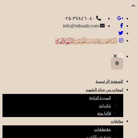
٣٧٨٤٦٠٨٠-٠٢٥
info@mbsadr.com
🌐
الصفحة الرئيسية
لمحات من حياة الشهيد
السيرة الذاتية
ذكريات
قالوا عنه
مؤلفات
مقتطفات
نبذة عن الكتب