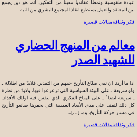
عبادة طقوسية ونمطاً عقائدياً معيناً من التفكير، انما هو دين يجمع
بين المعتقد والعمل يستطيع انقاذ المجتمع البشري من التيه...
فكر وثقافة
مقالات قصيرة
معالم من المنهج الحضاري
للشهيد الصدر
اذا ما أردنا ان نفي صنّاع التأريخ حقهم من التقدير، فلابدّ من اطلالة ـ
ولو سريعة ـ على البيئة السياسية التي ترعرعوا فيها، ولابدّ من نظرة
ـ سريعة ايضا ً ـ على المناخ الفكري الذي تنفس فيه اولئك الأفذاذ.
كل ذلك لنقف على مدى الأبعاد العميقة التي يحفرها صانعو التأريخ
في مسار حركة التأريخ، وما […]...
فكر وثقافة
مقالات قصيرة