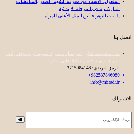
استغراب الأستاذ من معرفة الشهيد الصدر بالمناقشات
الماركسية في المرحلة الابتدائية
یا بنات الزهراء أنتن المثل الأعلى للمرأة
اتصل بنا
قم المقدسة، شارع هنرستان، شارع الشهيد تراب نجف‌زاده،
شارع الشهيد حسن صادق‌خاني، رقم 19
الرمز البريدي: 3715984146
982537846080+
info@mbsadr.ir
الاشتراك