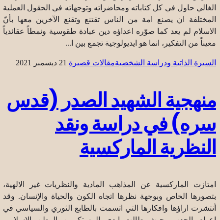
الغالي حاول في كل كتاباته ومحاضراته وتوجهاته في الحقول العملية
المختلفة ان يصنع امة من الناس تقتنع وتقنع الآخرين معها بأنّ
الاسلام لم يعد كما صوّره اعداؤه دين عبادة طقوسية ونمطاً عقائدياً
معيناً من التفكير، انما هو ايديولوجية تجمع بين ا...
السيرة الذاتية ودراسة الشخصية
مقالات قصيرة
21 ديسمبر 2021
منهجية الشهيد الصدر (قدس
سره) في دراسة ونقد
النظرية الماركسية
امتازت الماركسية عن المذاهب المادية والنظريات غير الالهية،
بتصورها الخاص وبوجهة نظرها اتجاه الكون والحياة والإنسان. وقد
أنتشرت اراؤها وافكارها التي اتسمت بالطابع الثوري والسياسي في
اعوام الجدب، حيث طالت ايدي المستكبرين الوطن الاسلامي