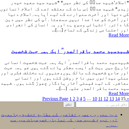
اسلام‘شہید صدرؒ کی نظر میں* *شہید سید سعید حیدر
یدی* شہید صدرؒ اِس بات کے معتقد تھے کہ اسلام انسانوں
ی دنیا اور آخرت سنوارنے کے لیے آیاہے۔اسلام دنیا
ور آخرت کو جدا جدا نہیں سمجھتا۔آپ کی نظر میں دین
ا دائرہ انتہائی وسیع ہے اور یہ انسان کی انفرادی
ور اجتماعی زندگی کے تمام […]...
Read Mo
ہیدسید محمد باقرالصدر ؒ ایک ہمہ جہت شخصیت
ہیدسید محمد باقرالصدر ؒ ایک ہمہ جہت شخصیت انسانی
اریخ میں بہت کم ایسے مفکر پائے گئے ہیں جو ہمہ جہت
ور جامع شخصیت کے مالک ہوں،جنہوں نے مختلف فکری اور
ملی میدانوں میں نا م روشن کئے ہوں اور انسانی
عاشرہ کے لیے قیمتی آثار یادگار چھوڑ گئے ہوں۔ شہید
ید محمدباقر الصدر علیہ […]...
Read Mo
1
2
3
4
5
…
10
11
12
13
14
15
« Pre
اش
ریں
رائے:
دین محوری ،عصری تقاضوں کے مطابق تحقیق،جامعیت
اور نبوغ شہید صدر کی نمایاں خصوصیات میں سے
ہیں۔