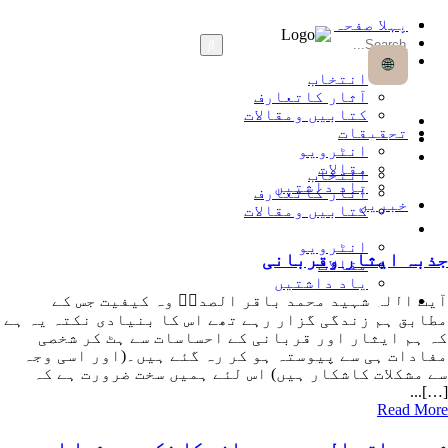
پہلا صفحہ
سوانح زندگی
آثار
🌐
انتخاب
آثار کاتعارف
کتابیں ومقالات
پہلا صفحہ
تحقیقات
سوانح زندگی
انٹرویو
آثار
مقالات
انتخاب
یاد داشتیں
آثار کاتعارف
خبریں
کتابیں ومقالات
تحقیقات
انٹرویو
ذبہ ایثار وقربانی
مقالات
یاد داشتیں
یت اللہ شہید محمد باقر الصدرؒ وہ کیفیت جس کے
خبریں
طابق ہم زندگی گزار رہے تھے اس کا بنیادی نکتہ یہ ہے
ہ ہم ایثار اور قربانی کے احساسات سے ہٹ کر شخصی
فادات ہی سے پیوستہ ہو کر رہ گئے ہیں۔(اور اسی وجہ
ے مشکلات کاشکار ہیں) اس لئے ہمیں سخت ضرورت ہے کہ
[…].
Read Mo