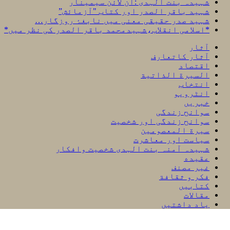
شہیدہ بنت الہدی :آن لائن سیمینار
شہید باقر الصدر اور کتاب "آزمائش”
شہید صدر حقیقی معنی میں نابغۂ روزگار…
*اسلامی انقلاب،شہیدمحمد باقر الصدر کی نظر میں*
آثار
آثار کاتعارف
اقتصاد
السيرة الذاتية
انتخاب
انٹرویو
خبریں
سوانح زندگی
سوانح زندگی اور شخصیت
سيرة المعصومين
سیاست اور معاشرت
شہیدہ آمنہ بنت الہدی شخصیت وافکار
عقیده
غير مصنف
فكر و ثقافة
کتابیں
مقالات
یاد داشتیں