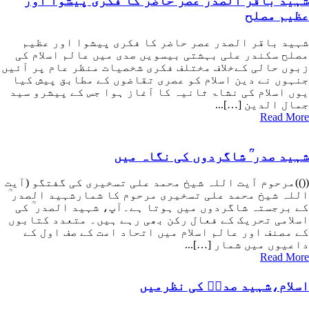
ہید باقر الصدر عصر حاضر کا فکری پیشوا اور
ظیم مصلح
ہید باقر الصدر عصر حاضر کا فکری پیشوا اور عظیم
صلح سکندر علی بہشتی بیسویں صدی میں عالم اسلام کی
بوں حالی کےخلاف مختلف فکری شخصیات منظر عام پر آئیں
نہوں نے دین اسلام کو عصری تقاضوں کے مطابق پیش کیا
وں اسلام کی نشاۃ ثانیہ کا آغاز ہوا جس کے پیشرو سید
مال الدین […]...
Read Mo
ہید صدر ؒ شاگردوں کی نگاہ میں
())مرحوم آیت اللہ شیخ محمد علی تسخیری کی گفتگو (آیت
للہ شیخ محمد علی تسخیری مرحوم کا شمارشہید الصدر ؒ
ے برجستہ شاگردوں میں ہوتا ہے۔آپ، شہید الصدر ؒ کی
سلامی تحریک کے فعال رکن بھی رہے ہیں۔ متعدد کتابوں
ے مصنف اور عالم اسلام میں اتحاد امت کے صف اول کے
اعیوں میں شمار […]...
Read Mo
سلام،شہید صدرؒ کی نظرمیں