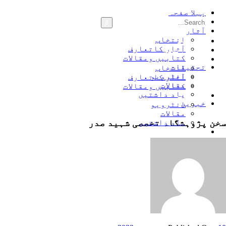
پہلا صفحہ
سوانح زندگی
آثار
انتخاب
پہلا صفحہ
آثار کاتعارف
سوانح زندگی
کتابیں ومقالات
آثار
تحقیقات
انتخاب
انٹرویو
آثار کاتعارف
مقالات
کتابیں ومقالات
یاد داشتیں
تحقیقات
خبریں
انٹرویو
مقالات
سخن پژوہشگاہ تخصصی شہید صدر
یاد داشتیں
خبریں