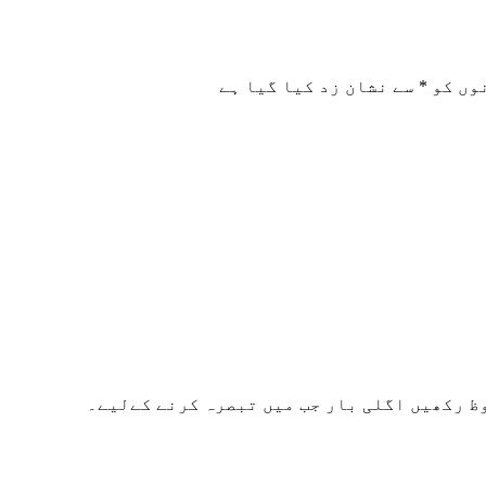
وں کو
*
سے نشان زد کیا گیا ہے
ظ رکھیں اگلی بار جب میں تبصرہ کرنے کےلیے۔