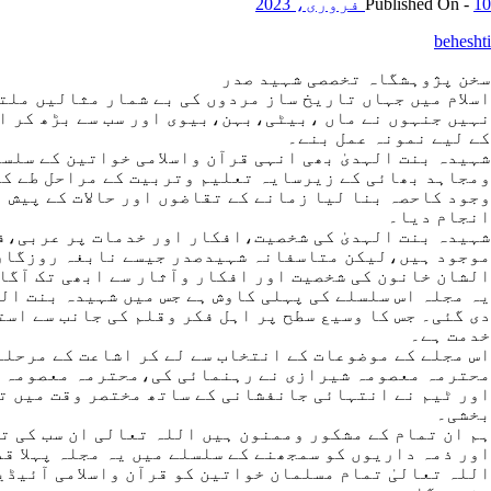
10 فروری، 2023
Published On -
beheshti
سخن پژوہشگاہ تخصصی شہید صدر
اسلام میں جہاں تاریخ ساز مردوں کی بے شمار مثالیں ملت
نہیں جنہوں نے ماں ،بیٹی،بہن،بیوی اور سب سے بڑھ کر ای
کے لیے نمونہ عمل بنے۔
شہیدہ بنت الہدیٰ بھی انہی قرآن واسلامی خواتین کے سل
ومجاہد بھائی کے زیرسایہ تعلیم وتربیت کے مراحل طے کی
وجود کاحصہ بنا لیا زمانے کے تقاضوں اور حالات کے پیش 
انجام دیا۔
شہیدہ بنت الہدیٰ کی شخصیت،افکار اور خدمات پر عربی،ف
موجود ہیں،لیکن متاسفانہ شہیدصدر جیسے نابغہ روزگار ش
الشان خانون کی شخصیت اور افکار وآثار سے ابھی تک آگا
یہ مجلہ اس سلسلے کی پہلی کاوش ہے جس میں شہیدہ بنت ال
دی گئی۔ جس کا وسیع سطح پر اہل فکر وقلم کی جانب سے اس
خدمت ہے۔
اس مجلے کے موضوعات کے انتخاب سے لے کر اشاعت کے مرحلے
محترمہ معصومہ شیرازی نے رہنمائی کی،محترمہ معصومہ جع
اور ٹیم نے انتہائی جانفشانی کے ساتھ مختصر وقت میں ت
بخشی۔
ہم ان تمام کے مشکور وممنون ہیں اللہ تعالی ان سب کی ت
اور ذمہ داریوں کو سمجھنے کے سلسلے میں یہ مجلہ پہلا قد
اللہ تعالیٰ تمام مسلمان خواتین کو قرآن واسلامی آئیڈ