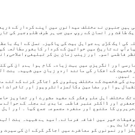
ی ہیں جنہوں نے مختلف میدانوں میں اپنے کردار کے ذریع
ک طاقت ور انسان کے روپ میں جب ہر طرف ظلم،جبر کی تار
سلہ کی ایک کڑی ہے جواہل بیت کی پاکیزہ نسل کے ایک با
ا،آپ نے تاریخ میں خواتین کے کردار کابغورمطالعہ کیا
نظر فاطمی اسوہ اور زینب زمان بن کر تبلیغی،اصلاحی،ان
ارسی اور انگریزی میں بہت زیادہ کام ہوا ہے، ان کی کت
خصیت کے افکار کی مانند اردو زبان میں شہیدہ بنت الہد
ہ نہیں۔
ہدی کی شخصیت کے مختلف پہلووں کو اجاگر کرنے کے لئے م
تقبال ہوا اور مضامین ،کالمز،انٹرویوز اور تاثرات ادا
 تک مختلف اہل علم وفکر کے مفید مشورے اور تجاویز حاص
فری اور ڈاکٹر عنبر فاطمہ عابدی نے مجلہ کے حوالے سے
حریروں کا متنوع اور منفرد مجموعہ جمع کیا ۔ اور اہل 
وفیقات خیر میں اضافہ فرمائے۔امید ہے شہیدہ بنت الہدیٰ
م ثابت ہو۔
یلز اور نمونوں کو معاشرے میں اجاگر کرکے ان کی سیرت و