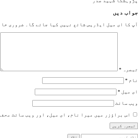
پژوہشگا شہید صدر
جواب دیں
آپ کا ای میل ایڈریس شائع نہیں کیا جائے گا۔
ضروری خان
تبصرہ
*
نام
*
ای میل
*
ویب‌ سائٹ
اس براؤزر میں میرا نام، ای میل، اور ویب سائٹ محفو
لاش