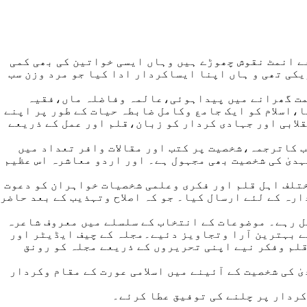
ے انمٹ نقوش چھوڑے ہیں وہاں ایسی خواتین کی بھی کمی
یکی تھی و ہاں اپنا ایساکردار ادا کیا جو مرد وزن سب
عظمت گھرانے میں پیداہوئی،عالمہ وفاضلہ ماں،فقیہ
،اسلام کو ایک جامع وکامل ضابطہ حیات کے طور پر اپنے
قلابی اور جہادی کردار کو زبان،قلم اور عمل کے ذریعے
ب کاترجمہ،شخصیت پر کتب اور مقالات وافر تعداد میں
یٰ کی شخصیت بھی مجہول ہے۔ اور اردو معاشرہ اس عظیم
ختلف اہل قلم اور فکری وعلمی شخصیات خواہران کو دعوت
رہ کے لئے ارسال کیا۔ جو کہ اصلاح وتہذیب کے بعد حاضر
ل رہے۔ موضوعات کے انتخاب کے سلسلے میں معروف شاعرہ
 بہترین آرا وتجاویز دئیے۔مجلہ کے چیف ایڈیٹر اور
قلم وفکر نیے اپنی تحریروں کے ذریعے مجلہ کو رونق
 کی شخصیت کے آئینے میں اسلامی عورت کے مقام وکردار
کردار پر چلنے کی توفیق عطا کرئے۔