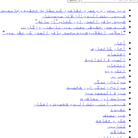
ریں
رائے:
دین محوری ،عصری تقاضوں کے مطابق تحقیق،جامعیت ا
شہیدہ بنت الہدی :آن لائن سیمینار
شہید باقر الصدر اور کتاب "آزمائش”
شہید صدر حقیقی معنی میں نابغۂ روزگار…
*اسلامی انقلاب،شہیدمحمد باقر الصدر کی نظر میں*
آثار
آثار کاتعارف
اقتصاد
السيرة الذاتية
انتخاب
انٹرویو
خبریں
سوانح زندگی
سوانح زندگی اور شخصیت
سيرة المعصومين
سیاست اور معاشرت
شہیدہ آمنہ بنت الہدی شخصیت وافکار
عقیده
غير مصنف
فكر و ثقافة
کتابیں
مقالات
یاد داشتیں