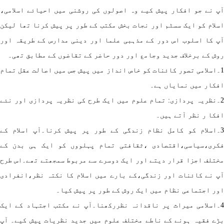
 نے جو افکار پیش کیے وہ اصولوں کی روشنی میں احیائے اسلامی،
لام کو ایک سسٹم اور نجات بخش مکتب کے طور پر پیش کرنا تھا لیکن
 کا اسلوب اس دور کے مذہبی علما اور دینی مدارس کے طریقہ اور
ش کے برخلاف جدید وجامع اور دور حاضر کے تقاضوں کے مطابق تھی۔
۔اسلامی تصور کائنات کو خاص انداز میں پیش جس میں اصالت عقل تمام
کار میں نمایاں ہے۔
۔نظریہ پردازی: تمام علوم میں ایک طرح کی نظریہ پردازی اور نئے
کا ر نظر آتے ہیں۔
۔اسلام کو کامل نظام زندگی کے طور پر پیش کرنا۔آپ اسلام کے
کری،سیاسی،اقتصادی ،ثقافتی تمام پہلووں کو ایک ہی بدن کے
تلف اجزا قرار دیتے اور ایک دوسرے سے مربوط سمجھتے تھے۔اس طرح
 نے کائنات اور زندگی،کے بارے میں اسلام کا نکتہ نظر،انفرادی
ر اجتماعی نظام میں ایک روش کے طور پر پیش کیا۔
۔اسلامی میراث پر ناقدانہ نظررکھنا۔آپ نے مکتب اجتہاد کے ایک
ے فقیہ ہونے کے ناطے مختلف علوم میں جدید نظریات پیش کیے۔ آپ