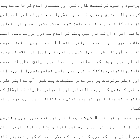
خمود و جمود کی کیفیت طاری تھی اور دشمنان اسلام کی جانب سے پیش
رنے والے مشرق ومغرب کے جدید نظریا ت ، شبہات اور انحرافی
ریات کامقابلہ کرنے سے عاجز تھے۔ جبکہ لاکھوں جوان اور تعلیم
فتہ افراد ان کے جال میں پھنس کر اسلام سے دور ہورہے تھے۔ ایسے
الات میں سید محمد باقر الصدرؒ نے دینی علوم جیسے
سیرقرآن،تاریخ،سیرت،اسلامی پیغام،فقہ، اصول اور کلام کو جدید
نداز میں پیش کیا ساتھ ہی دنیا میں رائج نظریات جیسے
لسفہ،اقتصاد،بینکنگ سسٹم،سود،سیاسی نظام،منطق،آزادی،عدالت
ر دیگر موضوعات پر بھی مدلل تصنیفات پیش کیں، آپ نے اپنی فکری
لمی کاوشوں کے ذریعے التقاطی اور انحرافی نظریات کے ابطال کے
تھ ساتھ مسلمانوں کو پسماندگی سے نکالنے میں اہم کردار اد
یا۔
د محمد باقر الصدرؒ کی شخصیت،افکار اور خدمات پر عربی و فارسی
ر انگریزی زبانوں میں بہت کچھ لکھا جاچکا ہے لیکن اردو زبان
ں آپ کی چند کتابوں کے ترجمہ کے علاوہ اب تک کوئی تحقیقی کام