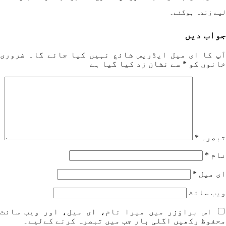
ے زندہ ہوگئے۔
واب دیں
پ کا ای میل ایڈریس شائع نہیں کیا جائے گا۔
ضروری
انوں کو
*
سے نشان زد کیا گیا ہے
بصرہ
*
ام
*
ی میل
*
یب‌ سائٹ
اس براؤزر میں میرا نام، ای میل، اور ویب سائٹ
حفوظ رکھیں اگلی بار جب میں تبصرہ کرنے کےلیے۔