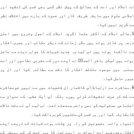
 اسلام اور امت کے مصالح کے پیش نظر کسی بھی قسم کی تنقید اور
لامی علوم میں سابقہ طریقہ کار اور جمود کے بارے میں اختلاف نظر
 گریز نہیں کیا۔
۔عالم اسلام کے اکثر علما اگرچہ اسلام کے اصول وفروع میں اعلیٰ
جہ پر فائز ہوتے ہیں مگر زمانے کے دیکر مکاتب اور عصری افکار
 ناآشنا ہوتے ہیں اس لیے وہ جدید شبہات کا جواب دینے سے عاجز
تے ہیں لیکن باقر الصدرؒ نے اپنے دور کے مغربی نطاموں اور امت
لمہ میں موجود مختلف افکار کا دقت سے مطالعہ کیا اور ان پر
ور حاصل کیا۔
۔معاشرے سے ارتباط:آپ کاشمار ان شخصیات میں سے نہیں جومعاشرے
 کٹ کر صرف تحقیقات کرتی ہیں، بلکہ آپ ایک فقیہ کے عنوان سے
تماعی مسئولیت کو بھی واجب سمجھتے تھے۔ اس لیے آپ نے سخت حالات
مقابلہ کیا اور ہر قسم کی سختیوں کوبرداشت کیا۔
بیاء وائمہ معصومین کی راہ پر چلتے ہوئے شہادت کے ذریعے اپنے
کار،جدوجہد اوت اہداف پر اپنے خون کا مہر ثبت کر کے ہمیشہ کے