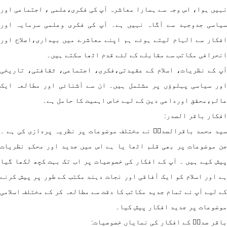
یں ہوا، اس وجہ سے ہمارا معاشرہ آپ کی فکری،علمی ، اجتماعی اور
اسی جدوجہد سے آگاہ نہیں ہے۔ آپ کی فکری وعلمی سرمایہ اور
کار سے الہام لیتے ہوئے ہم اپنے معاشرے میں بیداری،اصلاح اور
حرافی مکاتب سے مقابلے کے لئے قدم اٹھا سکتے ہیں۔
 کے نظریات، اسلام کے عقیدتی،فکری، اجتماعی، ثقافتی، تاریخی
ر سیاسی پہلوؤں پر مشتمل ہیں۔ ان سے آشنائی اور مطالعہ ایک
لم،محقق اورداعی دین کے لیے خاص اہمیت کا حامل ہے۔
کار باقر الصدر:
د محمد باقرالصدرؒ نے مختلف موضوعات پر نظریہ پردازی کی ہے ۔
 موضوعات پر بھی قلم اٹھا یا ہے اس میں جدید اور محکم نظریات
ش کیے ہیں ۔ آپ کے افکار کی خصوصیات پر اب تک بہت کچھ لکھا گیا
 اور اسلام کو ایک آفاقی اور نجات دہند مکتب کے طور پر پیش کرنے
 لیے آپ نے تمام جدید مکاتب کا دقت سے مطالعہ کر کے مختلف اسلامی
ضوعات پر جدید افکار پیش کیا۔
قر صدرؒ کے افکار کی نمایاں خصوصیات: