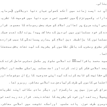
نالی۔
 نے ایسے زمانے میں آنکھ کھولی جہاں دنیا دوبلاکوں (سرمایہ
رانہ وکمیونزم ) میں تقسیم تھی ، عرب دنیا میں قومیت کا نظریہ
ی اپنے عروج پر تھااور اسلام کو صرف بعض رسومات کا مجموعہ قرار
 کر خود مسلمانوں میں اس دین کے مخالف پیدا ہونے لگے تھے، جبکہ
لمانوں کا بڑاطبقہ دین اسلام کو ہماری پسماندگی کا سبب قراردے
 مشرق ومغرب کے باطل نظاموں کو بشریت کے لیے نجات بخش سمجھتا
ھا۔
د محمد باقرالصدرؒ نے اسلامی علوم پر مکمل دسترس حاصل کرنے کے
د اسلامی فکر کو زندہ کرنے اور امت مسلمہ پراسکی عظمت اور اسلام
 حقانیت کو ثابت کرنے کے لیے اپنی جدوجہد کا رخ ان موضوعات اور
تماعی کاموں کی طرف کرلیا،جن سے اسلامی معاشرہ روبرو تھا۔
اق کی سرز مین پر مارکسزم اور دیگر مادی مکاتب اپنے نظریات
یلا رہے تھے اور خود کو بشریت کا نجات دہندہ قرار دے رہے تھے تو
سری طرف حوزہ ہائے علمیہ اوراسکے نتیجے میں اسلامی معاشرہ