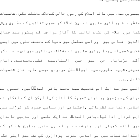
سویں صدی میں عالم اسلام کی زبوں حالی کےخلاف مختلف فکری شخصیات
ظر عام پر آئیں جنہوں نے دین اسلام کو عصری تقاضوں کے مطابق پیش
ا یوں اسلام کی نشاۃ ثانیہ کا آغاز ہوا جس کے پیشرو سید جمال
دین افغانی ہیں اور اسی تسلسل میں دنیا کے مختلف خطوں میں ایسی
ری شخصیات پیدا ہوئیں جنہوں نے مختلف میدانوں میں اس سلسلے کو
گے بڑھایا۔ جن میں حسن البنا،سید قطب،محمدعبدہ،امام
ینی،شہید مطہری،سید ابوالاعلیٰ مودودی جیسی مایہ ناز شخصیات
مل ہیں۔
ہی میں سے ایک اہم شخصیت سید محمد باقر الصدرؒہیں، جنہوں نے
اق کی سرزمین پر اپنی تحریک کا آغاز کیا لیکن ان کے افکار نے
لامی دنیا سے نظریاتی ،اجتماعی اور سیاسی جمود کو توڑنے میں
م کردار ادا کیا۔باقر الصدرؒ نے ایک علمی اور مذہبی خاندان
یں آنکھ کھولی اور بلوغت سے پہلے ہی علمی مدارج طے کر کے
تدائے شباب میں ہی اسلامی نظریہ پردازوں کی صف میں اپنی جگہ