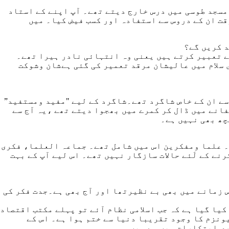
مسجد طوسی میں درس خارج دیتے تھے۔ آپ اپنے کے استاد
قت ان کے دروس سے استفادہ اور کسب فیض کیا۔ میں
د کریں گے؟
ے تعبیر کرتے ہیں یعنی وہ انتہائی نادر ہیرا تھے۔
 سلام میں عالیشان مرقد تعمیر کی گئی ہےشان وشوکت
ے ان کے خاص شاگرد تھے۔شاگرد کے لیے "مفید ومستفید”
فانے میں ڈال کر کمرے میں بھجوا دیتے تھے ،یہ آج سے
چھ بھی نہیں ہے۔
ے۔ علما ومفکرین اس میں شامل تھے۔ جماعہ العلما، فکری
نے کے لَئے حالات سازگار نہیں تھے۔ اس لیے آپ کے بہت
زمانے میں بھی بے نظیرتھا اور آج بھی ہے۔جدت فکر کی
کیا گیا ہے کہ جب اسلامی نظام آئے تو پہلے مکتب اقتصاد
نزم کا وجود تقریبا دنیا سے ختم ہوا ہے۔ اس کے
ری ابتکارات میں سے ہیں۔