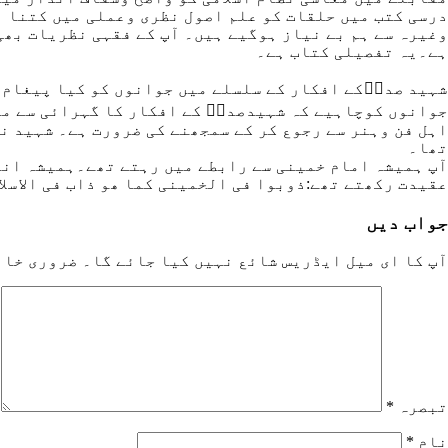
درسی کتب میں حلقات کو علم اصول نظری وعملی میں کتنا 
وغیرہ سے ہم بے نیاز ہوگیے ہیں۔ آپ کے فقہی نظریات بھی
ہے۔یہ تفصیلی کتاب ہے۔
شہید صدرؒکے افکار کے سلسلے میں جوانوں کو کیا پیغام 
جوانوں کوچاہیے کہ شہیدصدرؒ کے افکار کا گہرائی سے مط
اہل فن وہنر سے رجوع کر کے سمجھنے کی ضرورت ہے۔ شہید نے
تھا۔
آپ ہمیشہ امام خمینی سے رابطے میں رہتے تھے۔ہمیشہ انقل
عقیدت رکھتے تھے:ذوبوا فی الخمینی کما ھو ذاب فی الاسلا
جواب دیں
آپ کا ای میل ایڈریس شائع نہیں کیا جائے گا۔
ضروری خان
تبصرہ
*
نام
*