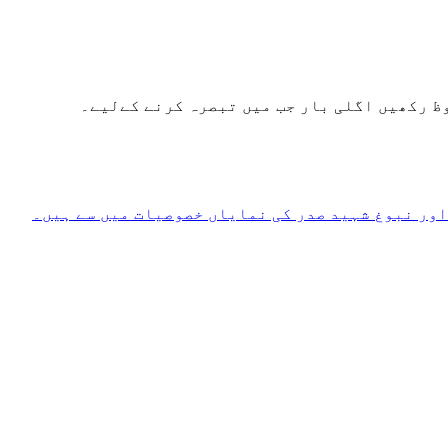
ظ رکھیں اگلی بار جب میں تبصرہ کرنے کےلیے۔
ور نبوغ شہید صدر کی نمایاں خصوصیات میں سے ہیں۔