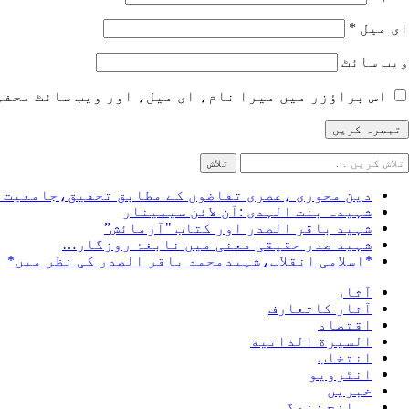
ای میل
*
ویب‌ سائٹ
اس براؤزر میں میرا نام، ای میل، اور ویب سائٹ محفو
لاش
ریں
رائے:
دین محوری ،عصری تقاضوں کے مطابق تحقیق،جامعیت ا
شہیدہ بنت الہدی :آن لائن سیمینار
شہید باقر الصدر اور کتاب "آزمائش”
شہید صدر حقیقی معنی میں نابغۂ روزگار…
*اسلامی انقلاب،شہیدمحمد باقر الصدر کی نظر میں*
آثار
آثار کاتعارف
اقتصاد
السيرة الذاتية
انتخاب
انٹرویو
خبریں
سوانح زندگی