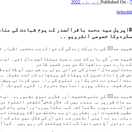
7 اپریل، 2022
Published On -
beheshti
8اپریل سید محمد باقرالصدر کے یوم شہادت کی مناس
سکردوکا خصوصی انٹرویو ۔۔
شہید صدرؒ کی بابرکت زندگی کے حوالے سے مختصر اظہار خ
شہید صدر ؒ کی بابرکت عمر ، صرف سینتالیس سال تھی۔ اس م
کے بارے میں ہے :فیالک من عمر قصیر طاھر
سنتالیس سال انسان کی جوانی ہوتی ہے جس میں آپ ظالم،طا
جس طرح امام حسین کے پیغام کو پہنچانے کے لئے عقیلہ بنی
بنت الہدی نے تحریک اور تبلیغ کی راہ میں قربانی پیش ک
صرف شیعہ ،بلکہ پوری انسانیت محروم رہ گئی، کیونکہ آپ 
شہید صدرؒ کی علمی شخصیت اور فکری نبوغ مشہورہے ۔اس حو
ہم عام طورپر یہ سنتے ہیں کہ فلان شخص”تتفجر العلوم من
حوالے سے میں، بلامبالغہ کہہ سکتاہوں،اوراپنی بات کی خ
عظیم شخصیات اور مفکرین ان سے مختلف سوالات پوچھتے تھے
دیتے۔ہم نے اپنی آنکھوں سے بھی ان کی شکل میں علم کے ای
یہ دونوں آج بھی دنیا کے لئے چیلنجز کر رہی ہیں ۔ کیاآج