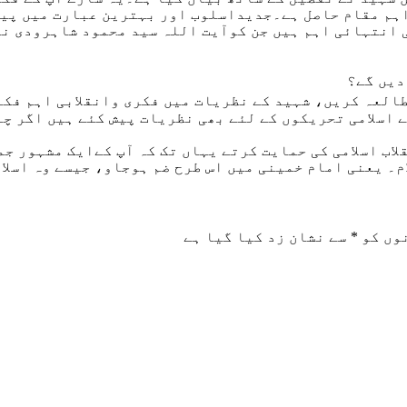
اہم مقام حاصل ہے۔جدیداسلوب اور بہترین عبارت میں پیش
 انتہائی اہم ہیں جن کوآیت اللہ سید محمود شاہرودی نے
دیں گے؟
العہ کریں، شہید کے نظریات میں فکری وانقلابی اہم فک
 اسلامی تحریکوں کے لئے بھی نظریات پیش کئے ہیں اگر چہ
اب اسلامی کی حمایت کرتے یہاں تک کہ آپ کےایک مشہور جم
م۔ یعنی امام خمینی میں اس طرح ضم ہوجاو، جیسے وہ اسلا
وں کو
*
سے نشان زد کیا گیا ہے