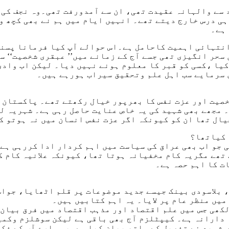
 سے والہانہ عقیدت تھی، ان سے آمدورفت تھی۔وہ نجف کی 
ی درس خارج دیتے تھے۔ انہیں ایام میں ہم نے بھی کچھ و
 ہے۔
 انتہائی اہمیت کاحامل ہے۔اس حوالے آپ کیا فرمانا پسن
سحر انگیزی تھی جسے آج کے زمانے میں’’ عبقری شخصیت‘‘ س
کیا ،کسی کو قبر کا معلوم ہونے نہیں دیا۔ لیکن اب وادی
سرمایے سب اہل علم وتحقیق سیراب ہورہے ہیں۔
صیت اور عزت نفس کا بھرپور خیال رکھتے تھے۔ پاکستان س
۔ مجھے بھی شہید کی یہ خاص عنایت حاصل رہی ہے۔ شہریہ ل
ال تھا ان کو کیونکہ اگر عزت نفس انسان میں نہ ہوتو ک
 کیاتھا؟
ی جو اب بھی عراق کی سیاست میں اہم کردار ادا کررہی ہ
تھے مگریہ کام مخفیانہ ہوتا تھا، کیونکہ علانیہ کام کر
ت کا اہم حصہ ہے۔
بلاسودی بینک جیسے جدید موضوعات پر قلم اٹھایا، جواس 
میں منظر عام پر لایا۔ یہ اہم کتابیں ہیں۔
لکھی جس میں علم اقتصاد اور مذہب اقتصاد میں فرق بیان 
دارانہ ہے۔ کیپٹلزم آج بھی باقی ہے لیکن سوشلزم وکمیو
 شہید نے تفصیل کے ساتھ بیان کیا ہے۔یہ سارے آپ کے فک