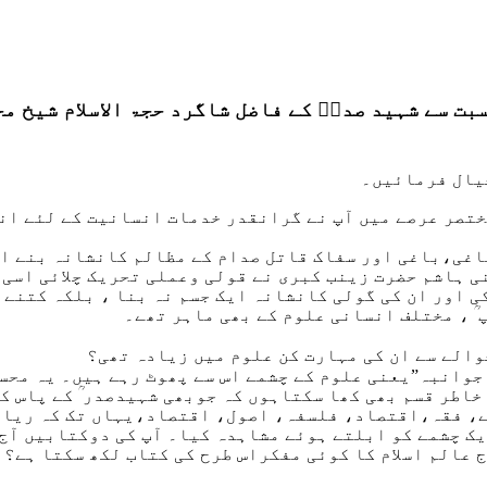
بت سے شہید صدرؒ کے فاضل شاگرد حجۃ الاسلام شیخ م
یال فرمائیں۔
ختصر عرصے میں آپ نے گرانقدر خدمات انسانیت کے لئے انج
غی،باغی اور سفاک قاتل صدام کے مظالم کانشانہ بنے اور
 ہاشم حضرت زینب کبری نے قولی وعملی تحریک چلائی اسی ط
ی اور ان کی گولی کانشانہ ایک جسم نہ بنا ، بلکہ کتنے 
ؒ ، مختلف انسانی علوم کے بھی ماہر تھے۔
الے سے ان کی مہارت کن علوم میں زیادہ تھی؟
 جوانبہ”یعنی علوم کے چشمے اس سے پھوٹ رہے ہیں۔ یہ محس
اطر قسم بھی کھا سکتاہوں کہ جوبھی شہیدصدر ؒ کے پاس ک
، فقہ،اقتصاد، فلسفہ، اصول، اقتصاد،یہاں تک کہ ریاضی 
ک چشمے کو ابلتے ہوئے مشاہدہ کیا۔ آپ کی دوکتابیں آج ب
 عالم اسلام کا کوئی مفکراس طرح کی کتاب لکھ سکتا ہے؟