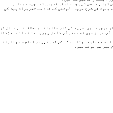
 کیا ہے۔ جس کی وجہ سابقہ قدیمی کتب جیسے معالم
 بحوث فی شرح عروۃ الوثقی کے نام سے تقریرات پیش کی
ار موجود ہیں۔شہید کی کتب عالمانہ ومحققانہ ہے۔ان کو
 آپ عراق میں تھے مگر آپ کا دل پوری امت کے لئے دھڑکتا
لہ سے معلوم ہوتا ہے کہ کس قدر شہید، امام سے والہانہ
م میں ضم ہوئے ہیں۔