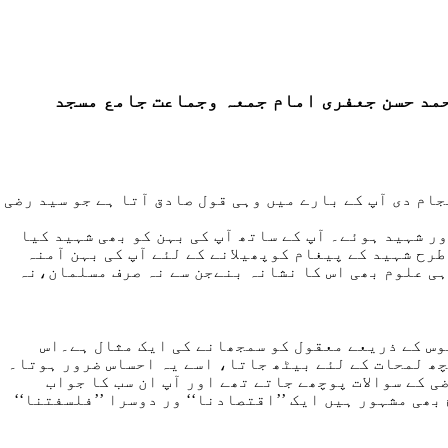
حمد حسن جعفری امام جمعہ وجماعت جامع مسجد
ام دی آپ کے بارے میں وہی قول صادق آتا ہے جو سید رضی
 شہید ہوئے۔ آپ کے ساتھ آپ کی بہن کو بھی شہید کیا
رح شہید کے پیغام کوپھیلانے کے لئے آپ کی بہن آمنہ
ہی علوم بھی اس کا نشانہ بنےجن سے نہ صرف مسلمان،نہ
وس کے ذریعے معقول کو سمجھانے کی ایک مثال ہے۔اس
چھ لمحات کے لئے بیٹھ جاتا، اسے یہ احساس ضرور ہوتا۔
کے سوالات پوچھے جاتے تھے اور آپ ان سب کا جواب
ھی مشہور ہیں ایک ’’اقتصادنا‘‘ ور دوسرا ’’فلسفتنا‘‘