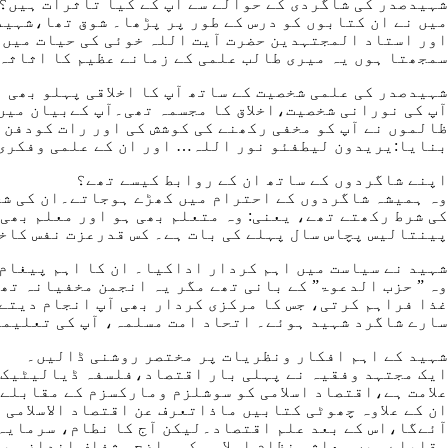
شہیدصدر کی شاگردی کے حوالے سے آپ کے کیا تاثرات ہیں؟
میں نے ان کتابوں کو درس کے طور پر پڑھا۔ شوق تھا،شہید
اور استاد المجتہدین حضرت آیت اللہ خوئی کی حیات میں ہ
سمجھتا ہوں یہ میری طالب علمی کے زمانے عظیم کا اثاثہ
شہیدصدر کی علمی شخصیت کے ساتھ آپ کا اخلاقی پہلو بھی
آپ کی نورانی شخصیت،اخلاق کا مجسمہ تھی۔آپ کےبیان میں 
ظالموں نے آپ کو مخفی رکھنے کی کوشش کی اور رات کودفن 
بنایا:یریدون لیطفئو نور اللہ… اور ان کے علمی وفکری 
اپنے شاگردوں کے ساتھ ان کے روابط کیسے تھے؟
وہ ہمیشہ شاگردوں کے احترام میں کھڑے ہوجاتے۔ان کی شخ
کی شرط رکھتے تھے، یعنی: وہ متعلم بھی ہو اور معلم بھی
پینتالیس پچاس سال پہلے کی بات ہے۔ کس قدرعزت نفس کاخی
شہید نے سیاست میں اہم کردار اداکیا۔ ان کا اہم پیغام
وہ ” حزب الدعوۃ” کے بانی تھے مگر یہ انجمن مخفیانہ تھ
غذا فراہم کرتی، جس کا مرکزی کردار بھی آپ انجام دیتے 
سارے شاگرد شہید ہوئے۔ اتحاد امت مسلمہ، آپ کی تعلیما
شہید کے اہم افکار ونظریات پر مختصر روشنی ڈالیں۔
ایک مجتہد وفقیہ نے پہلی بار اقتصاد،فلسفہ ڈیالیٹیک، 
علامت ہے،اقتصاد اسلامی کو سوشلزم ومارکسزم کے مقابلے 
ان کے علاوہ چھوٹی کتابیں ماذاتعرف عن اقتصاد الاسلامی 
آئےگا،اس کے بعد علم اقتصاد۔لیکن آج کا نطام، سرمایہ 
مقابلے میں معاشی نظام اسلامی کو واضح وشفاف انداز میں