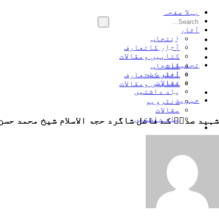
پہلا صفحہ
سوانح زندگی
آثار
انتخاب
پہلا صفحہ
آثار کاتعارف
سوانح زندگی
کتابیں ومقالات
آثار
تحقیقات
انتخاب
انٹرویو
آثار کاتعارف
مقالات
کتابیں ومقالات
یاد داشتیں
تحقیقات
خبریں
انٹرویو
مقالات
یاد داشتیں
شہید صدرؒ کے فاضل شاگرد حجۃ الاسلام شیخ محمد حس
خبریں