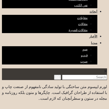
نص الكتب
أبحاث
مقابلات
مقالات
مقالات قصيرة
الأخبار
ميديا
صور
فيديو
صوت
لورم ایپسوم متن ساختگی با تولید سادگی نامفهوم از صنعت چاپ و
با استفاده از طراحان گرافیک است. چاپگرها و متون بلکه روزنامه و
مجله در ستون و سطرآنچنان که لازم است..