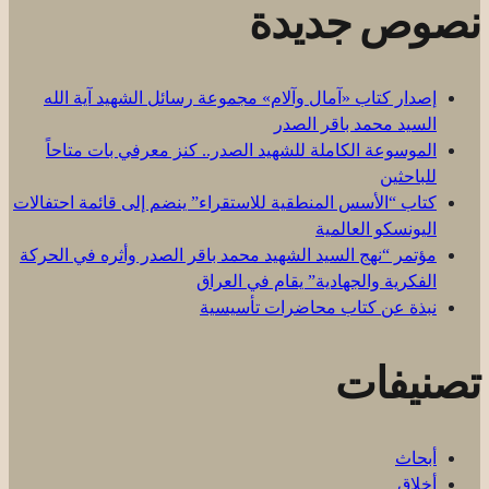
نصوص جديدة
إصدار كتاب «آمال وآلام» مجموعة رسائل الشهيد آية الله
السيد محمد باقر الصدر
الموسوعة الكاملة للشهيد الصدر.. كنز معرفي بات متاحاً
للباحثين
كتاب “الأسس المنطقية للاستقراء” ينضم إلى قائمة احتفالات
اليونسكو العالمية
مؤتمر “نهج السيد الشهيد محمد باقر الصدر وأثره في الحركة
الفكرية والجهادية” يقام في العراق
نبذة عن كتاب محاضرات تأسيسية
تصنيفات
أبحاث
أخلاق