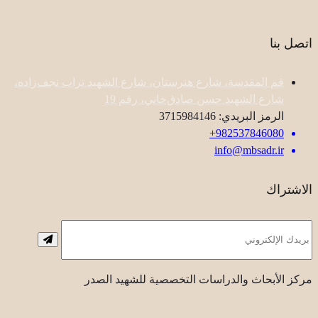
اتصل بنا
قم المقدسة، شارع هنرستان، شارع الشهيد تراب نجف‌زاده،
شارع الشهيد حسن صادق‌خاني، رقم 19
الرمز البريدي: 3715984146
982537846080+
info@mbsadr.ir
الاشتراك
مركز الأبحاث والدراسات التخصصية للشهيد الصدر