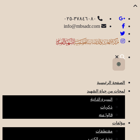
٣٧٨٤٦٠٨٠-٠٢٥
info@mbsadr.com
🌐
الصفحة الرئيسية
لمحات من حياة الشهيد
السيرة الذاتية
ذكريات
قالوا عنه
مؤلفات
مقتطفات
نبذة عن الكتب