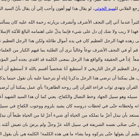
جع الفلاني لل
سيد الخوئي
، لو يقال هذا لهو أهون وأحب إلي أن يقال بأنّ السيد ا
ألني كثيراً عندما آتي إلى النجف الأشرف وأتشرف بزيارته رحمة الله عليه كان
ذا لا ريب ولا شك إن دل على شيء فإنما يدلّ على اهتمامه البالغ للأمّة الإسلا
لى زهده فهذا الرجل العظيم كان في يده أموال طائلة ولكن هذا الرجل العظيم عاش ولم
 قم أو في النجف الأشرف نوعاً وغالباً نرى أن الطلبة بما فيهم الكبار من العل
تواضعاً. إذاً في الحقيقة والواقع هذا الرجل بمعنى الكلمة قد اقتدى بجده أمير المؤم
لرجل العظيم الرجل التاريخي لا أستطيع أنا شخصياً أقسم بالله لا أستطيع أن أ
 هل يمكننا أن نرضي هذا الرجل بذكرنا إياه أو بترحمنا عليه بأن نقول حينما ي
قرأ القرآن ونهدي ثواب قراءة القرآن إلى روحه الطاهرة؟ بأي عمل يمكننا أن نُرض
بيله وهو سبيل الجهاد وخط النضال والكفاح، يعني كما أن هذا السيد الشهيد أ
اته ولحظاته حتّى في لحظات دروسه كان يشيد بلزوم ووجوب الكفاح في سبيل نجا
تعد بأن نبذل أعزّ ما نملكه من الحياة أي شيء أعزّ لنا من الحياة طبعاً أن ن
حتّى ضحّى نفسه الشريفة في سبيل الله عزّ وجلّ ولم يرضَ بان تعيش أمّته وشع
يم أن يقولها حتّى يتركوه وما يشاء ما هي هذه الكلمة! الكلمة هي بأن يقول الس