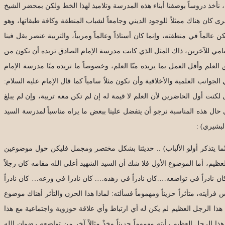
أخذ دروساً بوصفنا أبناء هذه المدرسة وتلاميذ لهذا الخط ولكن بمحضر الشيخ
كان هناك ممثلاً للوجود الديني وجامعاً لشباب المنطقة وكافة طبقاتها، وهو
عالماً في منطقته، وإنما كان أستاذاً وعالماً ومربياً، والتربية عنصر يقل فينا
ل السامي للآخرين، ذاك المثل الذي كانت مدرسة الإمام الصادق تريده أن نكون من
لعلم وأقل العمل بما يريده منّا العلم، وخصوصاً ما تريده منّا مدرسة الإمام
وانب العلمية والأخلاقية وأن نكون مثلاً سامياً كما قال الإمام عليه السلام:
عل لكنت أول الحاضرين لأن العلم لا قيمة له إن لم تكن معه تربية، وإن لم يبلغ
 حال هذه المناسبة نرجو أن يتفضل علينا ببعض ما يراه مناسباً لمدرسة السيد
لبشيري) :
نّما يتذكر أولو الألباب) .. حديثنا بشكل مختصر ومجمل فليكن حول موضوعين
ظيم، أما الموضوع الأول فلا شك أن السيد الشهيد أعلى الله مقامه كان رجلاً
..كان نادراً في تواضعه….كان نادراً في زهده…. كان نادرا في ورعه… كان نادراً
يته، متأثراً حزيناً ومهموماً فسألته: لماذا هذا الحزن والتأثر أهناك موضوع
أن هذا الرجل العظيم لم يكن له أي ارتباط وأي علاقة حوزوية واجتماعية مع هذا
ا الرجل العظيم رأيته مهموماً حزيناً وخذْ مثالاً آخر من تواضعه رضوان الله