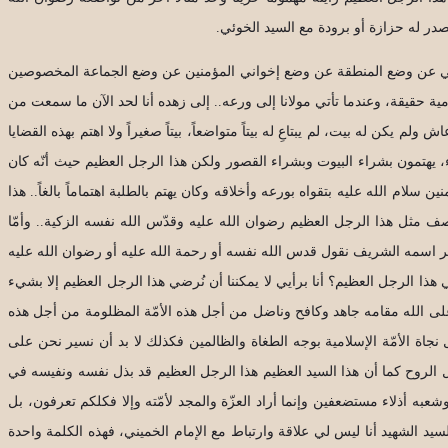
لصدر له حزازة أو برودة مع السيد الخوئي.
 يسألني عن وضع المنطقة عن وضع إخواني المؤمنين عن وضع الجماعة المخصوصين
مية حقيقة، وعندما تأتي مولانا إلى ورعه.. إلى زهده أنا لحد الآن ما سمعت من
 يكن له بيت، لم يبتاعِ له بيتاً متواضعاً، بيتاً صغيراً ولا اهتم بهذه القضايا
ماء، يهتمون بشراء البيوت وبشراء القصور ولكن هذا الرجل العظيم حيث أنّه كان
نين سلام الله عليه بتقواه بورعه وأخلاقه وكان يهتم بالطلبة اهتماماً بالغاً.. هذا
صف مثل هذا الرجل العظيم رضوان الله عليه وقدّس الله نفسه الزكية.. وأمّا
ذكر اسمه الشريف نقول قدس الله نفسه أو رحمة الله عليه أو رضوان الله عليه
ي هذا الرجل العظيم؟ أنا برأيي لا يمكننا أن نُرضي هذا الرجل العظيم إلا بشيء
على الله مقامه جاهد وكافح وناضل من أجل هذه الأمّة المظلومة من أجل هذه
ة الأمّة الإسلامية بوجه الطغاة والظالمين فكذلك لا بد أن نسير نحن على
بذل الروح كما أن هذا السيد العظيم هذا الرجل العظيم قد بذل نفسه ونفيسه في
به أذلاء مستضعفين وإنما أراد العزّة والمجد لأمّته وإلا فكلكم تعرفون، بل
يد الشهيد أنا ليس لي علاقة وارتباط مع الإمام الخميني، فهذه الكلمة واحدة