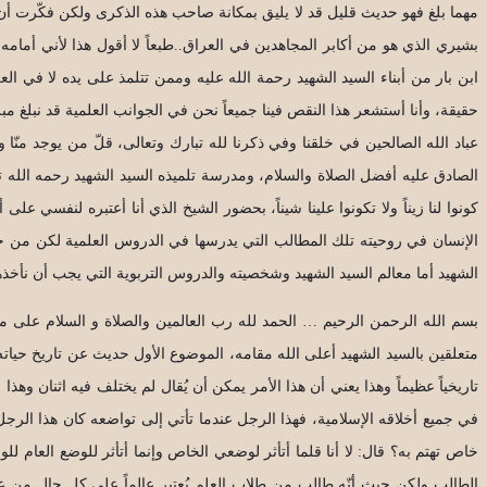
مهما بلغ فهو حديث قليل قد لا يليق بمكانة صاحب هذه الذكرى ولكن فكّرت أن 
بشيري الذي هو من أكابر المجاهدين في العراق..طبعاً لا أقول هذا لأني أمام
ابن بار من أبناء السيد الشهيد رحمة الله عليه وممن تتلمذ على يده لا في العلم 
حقيقة، وأنا أستشعر هذا النقص فينا جميعاً نحن في الجوانب العلمية قد نبلغ مبل
عباد الله الصالحين في خلقنا وفي ذكرنا لله تبارك وتعالى، قلّ من يوجد منّا 
الصادق عليه أفضل الصلاة والسلام، ومدرسة تلميذه السيد الشهيد رحمه الله تعال
كونوا لنا زيناً ولا تكونوا علينا شيناً، بحضور الشيخ الذي أنا أعتبره لنفسي ع
الإنسان في روحيته تلك المطالب التي يدرسها في الدروس العلمية لكن من حيث أ
الشهيد أما معالم السيد الشهيد وشخصيته والدروس التربوية التي يجب أن نأخذها
بسم الله الرحمن الرحيم … الحمد لله رب العالمين والصلاة و السلام على مح
متعلقين بالسيد الشهيد أعلى الله مقامه، الموضوع الأول حديث عن تاريخ حياته
تاريخياً عظيماً وهذا يعني أن هذا الأمر يمكن أن يُقال لم يختلف فيه اثنان وهذ
في جميع أخلاقه الإسلامية، فهذا الرجل عندما تأتي إلى تواضعه كان هذا الرجل 
خاص تهتم به؟ قال: لا أنا قلما أتأثر لوضعي الخاص وإنما أتأثر للوضع العام لل
الطالب ولكن حيث أنّه طالب من طلاب العلم يُعتبر عالماً على كل حال من علماء