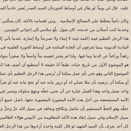
عليه، قال لي يوماً: لو يقال في أوساط الحوزةأن السيد الصدر يُعتبر خادماً للمر
وكان دائماً يتحفّظ على المصالح الإسلامية .. ومن اهتمامه بالأمّة، كان يس
وعندما كنت أستأذن من خدمته، كان يقول: بلّغ سلامي إلى إخواني المؤمنين .. فه
هذا الرجل العظيم غيبة (كلمة غيبة لا إيماء ولا تصريحاً ولا إشارة، عندما تأتي إ
المادية الدنيوية بينما تعرفون أن العادة السائدة في أوساط الحوزة العلمية في
زاهداً وراغباً عن الدنيا وما فيها، ولذا لم يشترِ لنفسه بيتاً واسعاً ولا صغيراً م
هو الموضوع الأول من تاريخ حياته، طبعاً أنا حقيقة لا أستطيع أن أصف هذا ا
الموضوع الثاني وهو نحن بأي عمل يمكننا أن نُرضي هذا الرجل العظيم بأي عمل،
أو يمكننا أن نرضيه بأن مثلا نصلي له أو نزور نيابة عنه أو نحج نيابة عنه أو ن
واحد بعمل واحد وهذا العمل عبارة عن أن نحيي خطّه وننهج سلوكه ونسير في س
الأمة المستضعفة من أجل هذه الأمة المقبورة المغصوبة حقها، ناضل جميع آن
خطّه وهو الخطّ المستقيم بأن نناضل ونكافح ونجاهد في سبيل الله عزّ وجلّ ونس
سبيل الإسلام وفي سبيل إنقاذ هذه الأمّة المظلومة من كابوس هؤلاء الظالمين 
كل أحد يعرف بأن السيد الشهيد لو قال كلمة واحدة أرادوها من هذا الرجل العظ