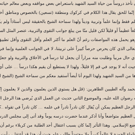
نأخذ دروساً من حياة السيد الشهيد باستعراض بعض مواقفه وبعض معالم حياته، ن
ه إنّما للحق يقال هذا الكلام في كركوك ومنطقة (تسعين) بالخصوص ومناطق أخرى 
فقط وإنما علماً وتربية وديناً ولهذا سماحة الشيخ بالحقيقة ليس أستاذاً ولم يكن 
غاً عظيماً أو قليلاً لكن قليل منّا من يبلغ جوانب التقوى والتربية، عنصر المث
وهو يحمل هذه المواصفات رغم أنّ العلم ما أكثر العلم وأقل التقوى وأقل تطبيق ا
ى الذي كان يحرص حرصاً كبيراً على تربيتنا، لا في الجوانب العلمية وإنما في الج
لى أي حال مربياً وطلبت منه مراراً أن يجعل لنا درساً في الأخلاق والتربية ولو ج
نه لا يوجد في قم إلا قليلاً، ولهذا لا يستطيع أن يقيم هكذا درساً … على أي
 من السيد الشهيد ولهذا اليوم أنا أيضاً أستفيد معكم من سماحة الشيخ (الشيخ ا
مد وآله الطيبين الطاهرين: (قل هل يستوي الذين يعلمون والذين لا يعلمون إ
 رضوان الله عليه، والموضوع الثاني حديث عن العمل الذي يُرضي هذا الرجل الع
ا الرجل العظيم يمكن أن يُقال كان نادراً نادراً في علمه … كان نادراً في تقواه 
العظيم متواضعاً وأنا أذكر عندما حضرت درسه يوماً وقد أتى إلى مجلس الدرس فرأ
وضع الإسلامي. وهذا التأثر إنّما كان بسبب اعتقال أحد الطلبة من كربلاء برغم 
 الحوزة لا عالماً كبيراً ولا مجتهداً طالب علم حيث أن هذا قد أعتقل، رأيت هذ