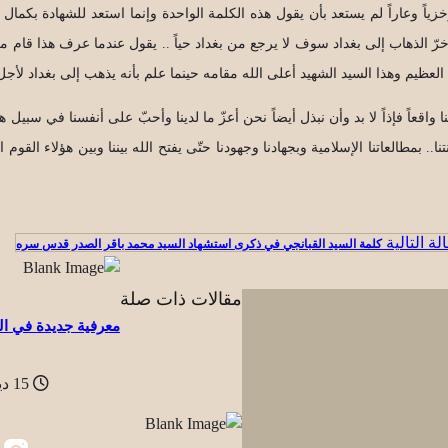
خزياً وعاراً لم يستعد بأن يقول هذه الكلمة الواحدة وإنما استعد للشهادة بكما
أخرّ الذهاب إلى بغداد سوف لا يرجع من بغداد حياً .. يقول عندما عرف هذا قام
العظيم وهذا السيد الشهيد أعلى الله مقامه حينما علم بأنه يذهب إلى بغداد لأج
اً فإذاً لا بد وأن نبذل أيضاً نحن أعزّ ما لدينا وأحبّ على أنفسنا في سبيل ه
ا.. بمطالعاتنا الإسلامية وبجهادنا وجهودنا حتّى يفتح الله بيننا وبين هؤلاء القوم
لة التالية
كلمة السيد القبانجي في ذكرى استشهاد السيد محمد باقر الصدر قدس سره
مقالات ذات صلة
معرفية جديدة في ال
15 ديسمبر، 2021