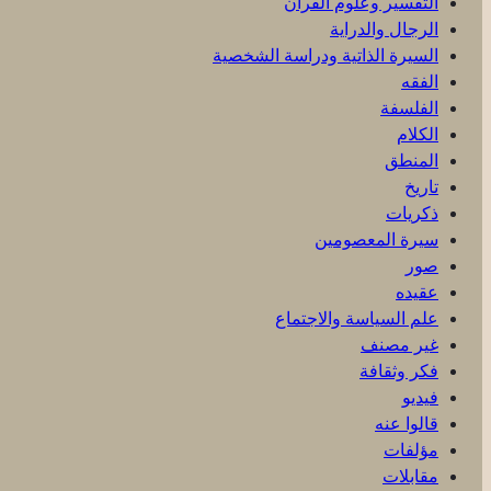
التفسير وعلوم القرآن
الرجال والدراية
السيرة الذاتية ودراسة الشخصية
الفقه
الفلسفة
الكلام
المنطق
تاريخ
ذكریات
سيرة المعصومين
صور
عقیده
علم السياسة والاجتماع
غير مصنف
فكر وثقافة
فيديو
قالوا عنه
مؤلفات
مقابلات