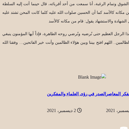
ل الشوق وتمام الرغبة، أنا سمعت من أحد أقربائه، قال حينما أتت إليه السلطة
 من مكانه كالأسد كما أن الحسين صلوات الله عليه كلما كانت المحن تشتد عليه
ل الشهادة والاستشهاد يقول: قام من مكانه كالأسد
ذا الرجل العظيم حتى نُرضيه ونُرضي روحه الطاهرة، فإذاً أيها المؤمنون ينبغي
 الظالمين.. اللهم افتح بيننا وبين هؤلاء الظالمين وأنت خير الفاتحين… وفقنا الله
فكر المعاصر
الصدر في رؤى العلماء والمفكرين
2 ديسمبر، 2021