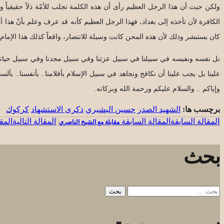
ولكن حيث أن هذا الرجل العظيم رأى أن هذه الكلمة تجلب للأمّة ذلاً حقيقياً و
الكافرة لأن تأخذه إلى بغداد، فهذا الرجل العظيم كأنه قد عرف وعلم بأنّ هذا 
كان يستبشر وذلك لأن هذه المحن كانت وسيلة للانتصار، واقعاً كذلك هذا الإمام 
نل نفسه ونفيسه في سبيلنا في سبيل عزتنا وفي سبيل مجدنا وفي سبيل حياتنا واقع
علينا بل يجب علينا أن نكافح ونجاهد في سبيل الإسلام بأقلامنا.. بأنفسنا.. بألسنتن
وإياكم .. والسلام عليكم ورحمة الله وبركاته.
برچسب ها:
الشهيد الصدر
حسين البشيري
ذكرى الاستشهاد
كركوك
المقالة السابقة
المقا
مقابلة مع الشيخ الناصري
بحث
البحث
عن: