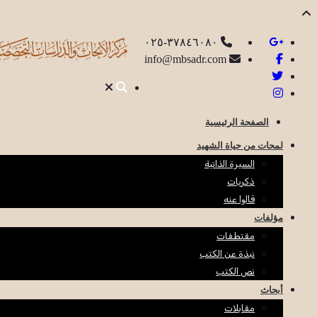
٣٧٨٤٦٠٨٠-٠٢٥
info@mbsadr.com
الصفحة الرئيسية
لمحات من حياة الشهيد
السيرة الذاتية
ذكريات
قالوا عنه
مؤلفات
مقتطفات
نبذة عن الكتب
نص الكتب
أبحاث
مقابلات