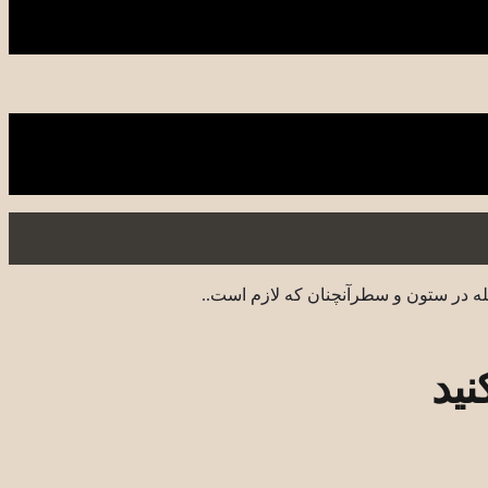
له در ستون و سطرآنچنان که لازم است..
نید