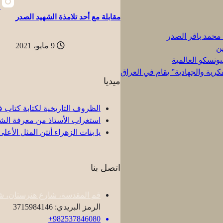
مقابلة مع أحد تلامذة الشهيد الصدر
 محمد باقر الصدر
9 مايو، 2021
ين
ونسكو العالمية
كرية والجهادية” يقام في العراق
ميديا
الظروف التاريخية لكتابة كتاب ف
استغراب الأستاذ من معرفة الشهي
یا بنات الزهراء أنتن المثل الأعلى
اتصل بنا
قم المقدسة، شارع هنرستان، شا
الرمز البريدي: 3715984146
982537846080+