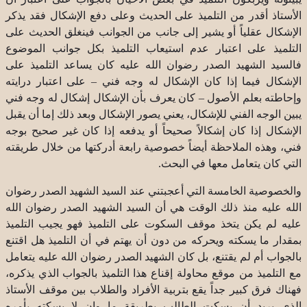
الأستاذ أقدر من التلميذ على الحديث وعلى دفع الإشكال فقد يذكر
الإشكال عقلياً أو يشير إلى جانب من الجوانب فينغلق الحديث على
التلميذ على اعتبار عدم استيعاب التلميذ بكل جوانب الموضوع
فالسيد الشهيد الصدر رضوان الله عليه كان يساعد التلميذ على
الإشكال فيما إذا كان الإشكال له وجه فني – على اعتبار درايته
وإحاطته بعلم الأصول – كان يعرف بأن الإشكال إشكال له وجه فني
يبين الوجه الفني للإشكال، يعني يصور الإشكال وبعد ذلك إما أن يقبل
الإشكال إذا كان إشكالاً صحيحاً أو يدفعه إذا كان غير صحيح بوجه
فني، وهذه الملاحظة أيضاً خصوصية رابعة أدركتها من خلال طريقته
التي كان يتعامل معها في البحث.
والخصوصية الخامسة التي أعجبتني عند السيد الشهيد الصدر رضوان
الله عليه منذ ذلك الوقت هي أن السيد الشهيد الصدر رضوان الله
عليه لم يكن يتخذ موقف السكوت على التلميذ فهو يجيب التلميذ
بمقدار ما يسكته ويحركه من دون أن يهتم في أن التلميذ هل اقتنع
بالجواب أم لم يقتنع، بل كان الشهيد الصدر رضوان الله عليه يتعامل
مع التلميذ من موقع محاولة إقناع هذا التلميذ بالجواب الذي يذكره،
فهناك فرق كبير جداً يقع بتربية الأفراد والطلاب بين موقف الأستاذ
الذي يريد أن يسكت الطالب بطريقة ما وان لا يسكته بأمره