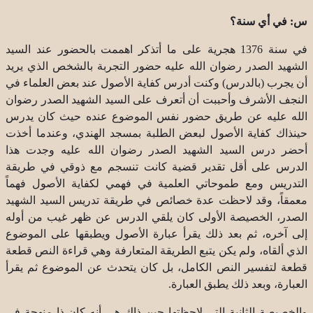
س: في أي سنة؟
في سنة 1376 هجرية على ما أتذكر اهممت بالحضور عند السيد
الشهيد الصدر رضوان الله عليه حضور التجربة بالشخص الذي يريد
أن يجرب (بالدرس) وكنت أدرس كفاية الأصول عند بعض العلماء في
النجف الأشرف وأحببت أن أتعرف على السيد الشهيد الصدر رضوان
الله عليه عن طريق حضور نفس الموضوع عنده حيث كان يدرس
حينذاك كفاية الأصول لبعض الطلبة بمسجد الهندي، وعندما أخذت
أحضر درس السيد الشهيد الصدر رضوان الله عليه وجدت هذا
الدرس على أقل تقدير قضية كانت تنسجم مع ذوقي في طريقة
التدريس ومع طموحاتي العلمية في فهمي لكفاية الأصول فهماً
معمقاً، وقد لاحظت عدة خصائص في طريقة تدريس السيد الشهيد
الصدر، الخصيصة الأولى كان يلقي الدرس عن ظهر غيب من أوله
إلى آخره، ثم بعد ذلك يقرأ عبارة الأصول ويطبقها على الموضوع
الذي ألقاه، ولم يكن يتبع الطريقة المتعارفة وهي قراءة النص قطعة
قطعة لتفسير النص الكامل، بل كان يتحدث عن الموضوع ثم يقرأ
العبارة، وبعد ذلك يطبق العبارة.
والخصيصة الثانية التي لاحظتها حين ذاك هي أنه كان ذا منهجة في