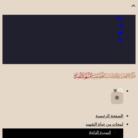
٣٧٨٤٦٠٨٠-٠٢٥
info@mbsadr.com
🌐
الصفحة الرئيسية
لمحات من حياة الشهيد
السيرة الذاتية