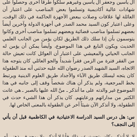
آل ياسين وجعفر آل ياسين وغيرهم سلكوا طرقاً أخرى وحصلوا على
شهادات عالية أكاديمية وتسلموا بعض المناصب على اعتبار أن
العائلة لها علاقات وصلات ببعض الأجهزة الحاكمة في ذلك الوقت،
وعلى اعتبار كون السيد محمد الصدر في أجهزة الدولة وآخرين أيضاً
بعضهم تسلموا مناصب قضائية وبعضهم تسلموا مناصب أخرى وكانوا
يتوسمون بأن إذا سلك ذلك الطريق لكان يؤمن من الجانب العلمي
الحديث ويكون النابغ في هذا الموضوع، وأيضاً يمكن أن يؤمن له
الجانب الحياتي والمعيشي على اعتبار أن العوائل كانت تعيش حالة
من الفقر فترة من الزمن فقراً شديداً والجو العائلي كان يتوجه هذا
الاتجاه، السيد الشهيد الصدر رضوان الله عليه حدثني أنه منذ الطفولة
كان يتجه ليسلك طريق الآباء والأجداد طريق العلوم الدينية ويرتبط
بخط المرجعية، ولم يذكر أن هناك شخصاً وقف إلى جانبه في هذا
الموضوع غير والدته على ما أتذكر ـ منَّ الله عليها بالصبر ـ هي عانت
الكثير من مداراتهم ورعايتهم. كان يذكر أن هذا الشيء حدث في
الطفولة، ولا أتذكر الآن شيئاً آخر عن الطفولة بالمعنى الخاص لها.
س: هل درس السيد الدراسة الاعتيادية في الكاظمية قبل أن يأتي
إلى النجف؟
لا، لا أتذكر وكان يتحدث عن ذلك فأنا لا أتذكر ولا يوجد في ذهني أي