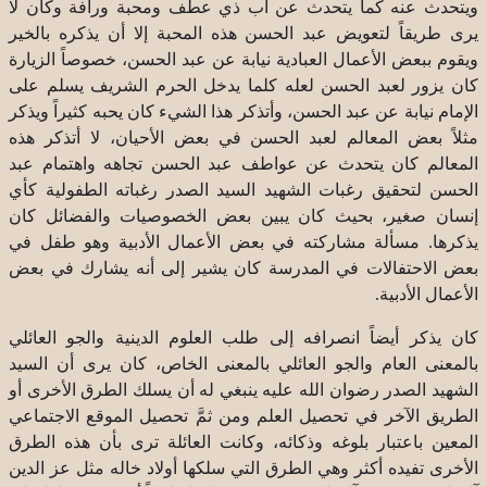
ويتحدث عنه كما يتحدث عن أب ذي عطف ومحبة ورأفة وكان لا
يرى طريقاً لتعويض عبد الحسن هذه المحبة إلا أن يذكره بالخير
ويقوم ببعض الأعمال العبادية نيابة عن عبد الحسن، خصوصاً الزيارة
كان يزور لعبد الحسن لعله كلما يدخل الحرم الشريف يسلم على
الإمام نيابة عن عبد الحسن، وأتذكر هذا الشيء كان يحبه كثيراً ويذكر
مثلاً بعض المعالم لعبد الحسن في بعض الأحيان، لا أتذكر هذه
المعالم كان يتحدث عن عواطف عبد الحسن تجاهه واهتمام عبد
الحسن لتحقيق رغبات الشهيد السيد الصدر رغباته الطفولية كأي
إنسان صغير، بحيث كان يبين بعض الخصوصيات والفضائل كان
يذكرها. مسألة مشاركته في بعض الأعمال الأدبية وهو طفل في
بعض الاحتفالات في المدرسة كان يشير إلى أنه يشارك في بعض
الأعمال الأدبية.
كان يذكر أيضاً انصرافه إلى طلب العلوم الدينية والجو العائلي
بالمعنى العام والجو العائلي بالمعنى الخاص، كان يرى أن السيد
الشهيد الصدر رضوان الله عليه ينبغي له أن يسلك الطرق الأخرى أو
الطريق الآخر في تحصيل العلم ومن ثمَّ تحصيل الموقع الاجتماعي
المعين باعتبار بلوغه وذكائه، وكانت العائلة ترى بأن هذه الطرق
الأخرى تفيده أكثر وهي الطرق التي سلكها أولاد خاله مثل عز الدين