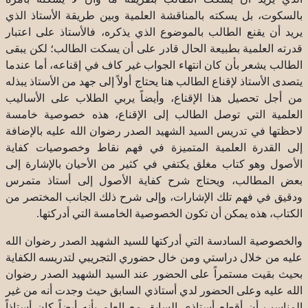
بالسكوت، بل يسكته بالمناقشة العلمية وبين طريقة الأستاذ الذي
يريد أن يقنع الطالب بالموضوع الذي يذكره، فالأستاذ على اعتبار
قدرته العلمية بطبيعة الحال قادر على أن يسكت الطالب؛ لكن يبقى
الطالب يشعر بأن كان انتهاء الجواب غير كاف في إقناعه، أما عندما
يتصدى الأستاذ لإقناع الطالب هنا يحتاج أولاً إلى جهد من الأستاذ يبذله
من أجل تحصيل هذا الإقناع، وأيضاً يربي الطلاب على الأساليب
العلمية التي توصل الطالب إلى الإقناع، هذه خصوصية خامسة
لاحظتها في تدريس السيد الشهيد الصدر رضوان الله عليه بالإضافة
إلى القدرة العلمية المتميزة في فهم نقاط وخصوصيات كفاية
الأصول وهو كتاب مغلق يكتفي في كثير من الأحيان بالإشارة إلى
بعض المطالب، ويحتاج شرح كفاية الأصول إلى أستاذ متمرس
ودقيق في فهم تلك الإشارات، وإلى شرح ذلك الجانب المختصر من
الكتاب، هذه يمكن أن تكون الخصوصية الخامسة التي أدركتها.
والخصوصية السادسة التي أدركتها للسيد الشهيد الصدر رضوان الله
عليه من خلال دراستي ومن خال حضوري التجريبي لتدريسه الكفاية
بحيث بقيت مستمراً على الحضور عند السيد الشهيد الصدر رضوان
الله عليه وعلى الحضور لدي أستاذي السابق حيث وجدت أنه من غير
المناسب أن أقطع أستاذي السابق مع العلم بأنه أيضاً كان أستاذاً