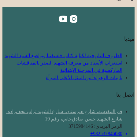
ميديا
الظروف التاريخية لكتابة كتاب فلسفتنا وتواضع السيد الشهيد
استغراب الأستاذ من معرفة الشهيد الصدر بالمناقشات
الماركسية في المرحلة الابتدائية
یا بنات الزهراء أنتن المثل الأعلى للمرأة
اتصل بنا
قم المقدسة، شارع هنرستان، شارع الشهيد تراب نجف‌زاده،
شارع الشهيد حسن صادق‌خاني، رقم 19
الرمز البريدي: 3715984146
982537846080+