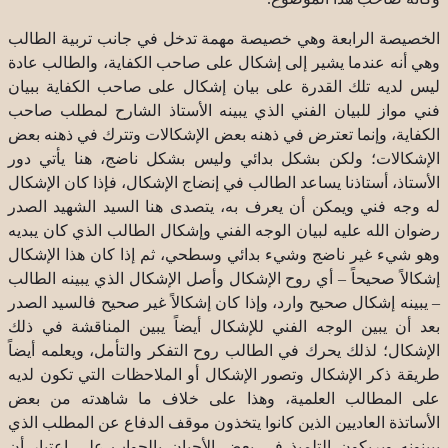
الخصيصة الرابعة وهي خصيصة مهمة تدخل في جانب تربية الطالب
وهي أنه عندما يشير إلى إشكال على صاحب الكفاية، والطالب عادة
ليس لديه تلك القدرة على بيان إشكال على صاحب الكفاية ببيان
فني مواز للبيان الفني الذي يبينه الأستاذ الشارح لمطلب صاحب
الكفاية، وإنما تعترض في ذهنه بعض الإشكالات وتترك في ذهنه بعض
الإشكالات؛ ولكن بشكل بدائي وليس بشكل ناضج، هنا يأتي دور
الأستاذ، أستاذنا يساعد الطالب في إنضاج الإشكال، فإذا كان الإشكال
له وجه فني ويمكن أن يعرف به، يتصدى هنا السيد الشهيد الصدر
رضوان الله عليه لبيان الوجه الفني وإشكال الطالب الذي كان يبديه
وهو شيء غير ناضج وشيء بدائي وسطحي، ثم إذا كان هذا الإشكال
إشكالاً صحيحاً – أي روح الإشكال وأصل الإشكال الذي يبينه الطالب
– يبينه إشكال صحيح وارد، وإذا كان إشكالاً غير صحيح فالسيد الصدر
بعد أن يبين الوجه الفني للإشكال أيضاً يبين المناقشة في ذلك
الإشكال؛ لذلك يحرك في الطالب روح التفكر والتأمل، ويعلمه أيضاً
طريقة ذكر الإشكال وتصور الإشكال أو الملاحظات التي تكون لديه
على المطالب العلمية، وهذا على خلاف ما شاهدته من بعض
الأساتذة العاديين الذين كانوا يتخذون موقف الدفاع عن المطلب الذي
يبينونه ويربكون التلميذ في بعض الأحيان بالجواب على اعتبار أن