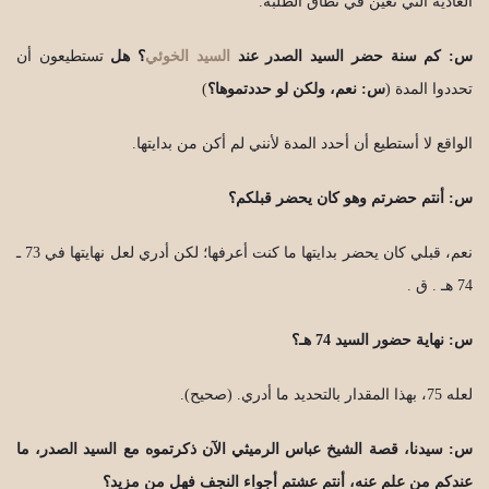
العادية التي تعين في نطاق الطلبة.
س: كم سنة حضر السيد الصدر عند
السيد الخوئي
؟ هل
تستطيعون أن
تحددوا المدة (
س: نعم، ولكن لو حددتموها؟
)
الواقع لا أستطيع أن أحدد المدة لأنني لم أكن من بدايتها.
س: أنتم حضرتم وهو كان يحضر قبلكم؟
نعم، قبلي كان يحضر بدايتها ما كنت أعرفها؛ لكن أدري لعل نهايتها في 73 ـ
74 هـ . ق .
س: نهاية حضور السيد 74 هـ؟
لعله 75، بهذا المقدار بالتحديد ما أدري. (صحيح).
س: سيدنا، قصة الشيخ عباس الرميثي الآن ذكرتموه مع السيد الصدر، ما
عندكم من علم عنه، أنتم عشتم أجواء النجف فهل من مزيد؟