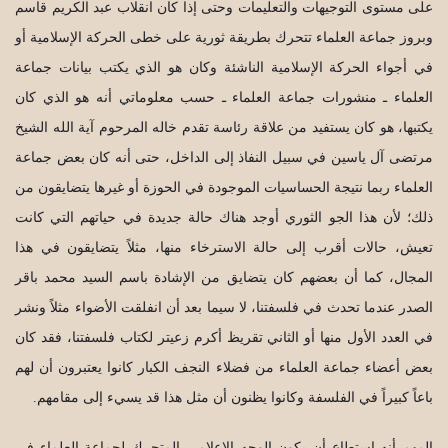
على مستوى التوجيهات والتعليمات وحتى إذا كان انقلاب عبد الكريم قاسم
وبروز جماعة العلماء تتحرك بطريقة ثورية على خطى الحركة الإسلامية أو
في أجواء الحركة الإسلامية الناشئة وكان هو الذي يكتب بيانات جماعة
العلماء ـ منشورات جماعة العلماء ـ حسب معلوماتي أنه هو الذي كان
يكتبها، هو كان يستفيد من علاقة رئاسة تقدم خاله المرحوم آية الله الشيخ
مرتضى آل ياسين في سبيل النفاذ إلى الداخل، حتى أنه كان بعض جماعة
العلماء ربما نتيجة الحساسيات الموجودة في الحوزة أو غيرها يتضايقون من
ذلك؛ لأن هذا الجو الثوري أوجد هناك حالة جديدة في حياتهم التي كانت
تعيش، حالات أقرب إلى حالة الاسترخاء منها، مثلاً يتضايقون في هذا
المجال، كما أن بعضهم كان يتضايق من الإشادة باسم السيد محمد باقر
الصدر عندما تحدث في فلسفتنا، لا سيما بعد أن انفلقت الأضواء مثلاً ونشر
في العدد الأول منها أو الثاني تقريظ أكرم زعيتر لكتاب فلسفتنا، فقد كان
بعض أعضاء جماعة العلماء من فضلاء النجف الكبار كانوا يعتبرون أن لهم
باعاً كبيراً في الفلسفة وكانوا يظنون أن مثل هذا قد يسيء إلى مقامهم.
المهم أنه استطاع أن يكون الوجه الإعلامي المتحرك لجماعة العلماء في