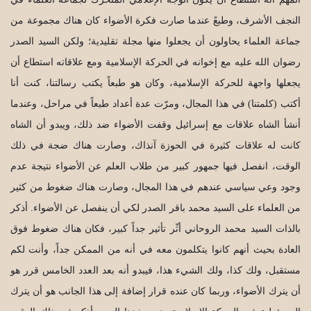
النجف الأشرف، وطبعً عندما صارت فكرة الأضواء كان هناك مجموعة من
جماعة العلماء يحاولون أن يجعلوا منها مجلة تقليدية؛ ولكن السيد الصدر
رضوان الله عليه مع إخوانه في الحركة الإسلامية ومع علاقاته استطاع أن
يجعلها واجهة للحركة الإسلامية، وكان هو طبعاً يكتب رسالتنا، كنت أنا
أكتب (كلمتنا) في هذا المجال، ومرّت عدة أعداد طبعاً في مراحل، وعندما
أنشأ الشاه علاقات مع إسرائيل وقفت الأضواء ضد ذلك، ويبدو أن الشاه
كانت له علاقات كثيرة في الحوزة آنذاك، وصارت هناك ضجة في ذلك
الوقت، انفصل فيها جمهور كبير من طلاب العلم عن الأضواء نتيجة عدم
وجود وعي سياسي عندهم في هذا المجال، وصارت هناك ضغوط من كثير
من العلماء على السيد محمد باقر الصدر لكي أن ينفصل عن الأضواء. أذكر
بالذات السيد محمد الروحاني أثّر تأثير جداً كبير، فكان هناك ضغوط فوق
العادة بحيث أنهم كانوا يتكلمون معه في أنه من الممكن جداً، وأنت لكم
مستقبل، ولك كذا، ولك الشيء هذا، فيبدو أنه بعد العدد الخامس قرر هو
أن يترك الأضواء، وربما كان عنده قرار إضافة إلى هذا الجانب هو أن يترك