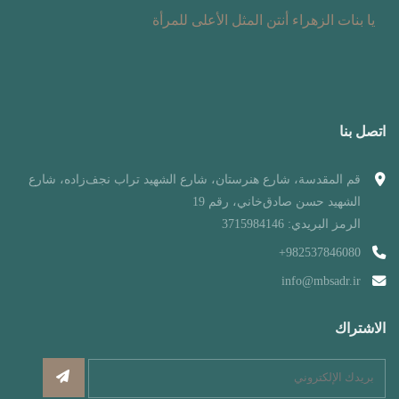
یا بنات الزهراء أنتن المثل الأعلى للمرأة
اتصل بنا
قم المقدسة، شارع هنرستان، شارع الشهيد تراب نجف‌زاده، شارع
الشهيد حسن صادق‌خاني، رقم 19
الرمز البريدي: 3715984146
982537846080+
info@mbsadr.ir
الاشتراك