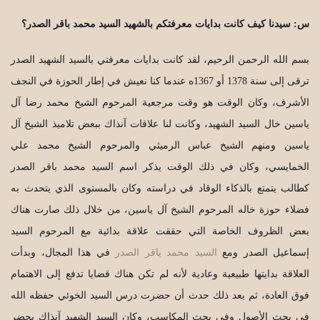
س: سيدنا كيف كانت بدايات معرفتكم بالشهيد السيد محمد باقر الصدر؟
بسم الله الرحمن الرحيم، لقد كانت بدايات معرفتي بالسيد الشهيد الصدر
ترقى إلى سنة 1378 أو 1367ه عندما كنا نعيش في إطار الحوزة في النجف
الأشرف، وكان الوقت هو وقت مرجعية المرحوم الشيخ محمد رضا آل
ياسين خال السيد الشهيد، وكانت لنا علاقات آنذاك ببعض تلاميذ الشيخ آل
ياسين ومنهم الشيخ عباس الرميثي والمرحوم الشيخ محمد علي
الخمايسي، وكان في ذلك الوقت يذكر اسم السيد محمد باقر الصدر
كطالب يتمتع بالذكاء الوقاد في دراسته وكان بالمستوى الذي يتحدث به
فضلاء حوزة خاله المرحوم الشيخ آل ياسين، من خلال ذلك صارت هناك
بعض الظروف الخاصة التي حققت علاقة بدائية مع المرحوم السيد
إسماعيل الصدر ومع
السيد محمد باقر الصدر
في هذا المجال، وبدأت
العلاقة بدايتها طبيعية وعادية لأنه لم تكن هناك قضايا تدفع إلى الاهتمام
فوق العادة، ثم بعد ذلك حدث أن حضرت درس السيد الخوئي حفظه الله
في بحث الأصول وفي بحث المكاسب، وكان السيد الشهيد آنذاك يحضر