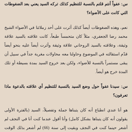
س: عفواً أنتم قلتم بالنسبة للتنظيم كذلك تركه السيد يعني بعد الضغوطات
التي كانت على الأضواء؟
نعم، وهذه الضغوطات أيضاً كذلك أثرت على أحد زملائنا في الأضواء الشيخ
محمد رضا الجعفري، مثلاً كان متحمساً طبعاً، كانت علاقته بالسيد علاقة
وثيقة، وعلاقته بالسيد الروحاني علاقة وثيقة وأثرت أيضاً عليه بنحو أيضاً
قدّم استقالته في الموضوع وحاولنا معه محاولات مغرية جداً في سبيل أن
يبقى مستمراً بالنسبة للأضواء، ولكن بعد خروج السيد بمدة بسيطة أو تلك
المدة خرج هو أيضاً.
س: سيدنا عفواً حول وضع السيد بالنسبة للتنظيم أي علاقته بالدعوة ماذا
تعرفون؟
هو أنا عندي انطباع أنه كان يتبناها جملة وتفصيلاً، السيد (بالفترة الأولى
يقولون أنه كان يتبناها بشكل كامل) وأنا أقول عندما كنت أنا في النجف لم
أشعر حينما كنت في النجف وبقيت إلى سنة (66) لم أشعر بذلك الوقت