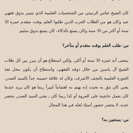
كان الشيخ عباس الرميثي من الشخصيات العلمية الذي يتميز بذوق فقهي
جيد وكان هو من الطلاب العرب الذين طلبوا العلم بوقت متقدم عمره 30
سنة أو أكثر من 30 سنة وكان يتمتع بالذكاء، كان يتمتع بذوق سليم.
س: طلب العلم بوقت متقدم أو متأخر؟
بمعنى أنه عمره 30 سنة أو أكثر، ولكن استطاع هو أن يبرز بين كل طلاب
الشيخ آل ياسين من خلال ذوقه الفقهي، واستطاع أن يكون محل ثقة
الحوزة العلمية بالنجف الأشرف، وكان له علاقة حميمة جداً بالسيد الصدر،
يعني كان يثق به بحيث إنه يهتم به اهتماماً كبيراً ربما هو كان يريد عندما
كان يعمل حاشية على العروة أو كذا ربما كان ـ يعني السيد الصدرـ يحضر
عنده، لا يحضر حضور أستاذ لعله في هذا المجال.
س: يستعين به؟