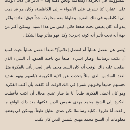
المسؤولية في الحركة الإسلامية ونحن ذهبنا إليه – أذكر في ذاك الوقت
على اعتبارنا كنا نشرف على الأضواء – إلى الكاظمية، وكان هو قد ذهب
إلى الكاظمية في تلك الفترة، وحاولنا معه محاولات جداً فوق العادة؛ ولكن
يبدو أنه كان يعيش تحت ضغط هائل، ليس من هذا السيد، ويمكن أكثر من
جهة أنه تحت تأثير أنه كونه (حزب) وكذا فهو متأثر بهذا الشكل.
(يعني هل انفصل عملياً أم انفصل إعلامياً)؟ طبعاً انفصل عملياً بحيث امتنع
أن يكتب برسالتنا، وصار [شيء] طبعاً من ناحية العمق، أنا الشيء الذي
اطلعت عليه ذاك الوقت أنه كان السيد محمد باقر الصدر يأتي بالفكرة مثل
العدد السادس الذي مثلاً يتحدث عن الآية الكريمة (باسهم بينهم شديد
تحسبهم جميعاً وقلوبهم شتى) في ذلك الوقت أنا كلفت بأن أكتب الفكرة،
وهو كان أعطى الفكرة، طبعاً أنا ما صار عندي مجال أن اكتب فأعطيت
الفكرة إلى الشيخ محمد مهدي شمس الدين فكتبها، بعد ذلك الواقع ما
رافقت أنا ظروف كتابة رسالتنا؛ لكن عندي انطباع طبعاً، ويمكن في بعضها
معلومات أن الشيخ محمد مهدي شمس الدين كان يكتب.