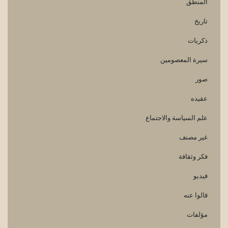
المنطق
تاريخ
ذكریات
سيرة المعصومين
صور
عقیده
علم السياسة والاجتماع
غير مصنف
فكر وثقافة
فيديو
قالوا عنه
مؤلفات