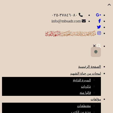
٣٧٨٤٦٠٨٠-٠٢٥
info@mbsadr.com
🌐
الصفحة الرئيسية
لمحات من حياة الشهيد
السيرة الذاتية
ذكريات
قالوا عنه
مؤلفات
مقتطفات
نبذة عن الكتب