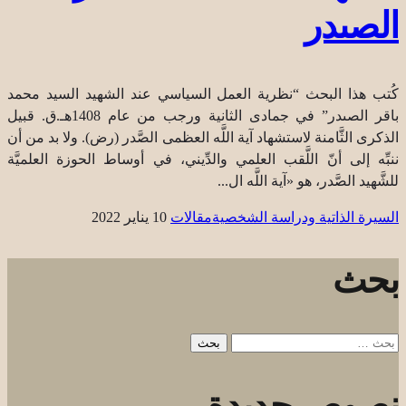
الصىدر
كُتب هذا البحث “نظرية العمل السياسي عند الشهيد السيد محمد
باقر الصىدر” في جمادى الثانية ورجب من عام 1408هـ.ق. قبيل
الذكرى الثَّامنة لاستشهاد آية اللَّه العظمى الصَّدر (رض). ولا بد من أن
ننبِّه إلى أنّ اللَّقب العلمي والدِّيني، في أوساط الحوزة العلميَّة
للشَّهيد الصَّدر، هو «آية اللَّه ال...
السيرة الذاتية ودراسة الشخصية
مقالات
10 يناير 2022
بحث
البحث
عن:
نصوص جديدة