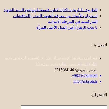
الظروف التاريخية لكتابة كتاب فلسفتنا وتواضع السيد الشهيد
استغراب الأستاذ من معرفة الشهيد الصدر بالمناقشات
الماركسية في المرحلة الابتدائية
یا بنات الزهراء أنتن المثل الأعلى للمرأة
اتصل بنا
قم المقدسة، شارع هنرستان، شارع الشهيد تراب نجف‌زاده،
شارع الشهيد حسن صادق‌خاني، رقم 19
الرمز البريدي: 3715984146
982537846080+
info@mbsadr.ir
الاشتراك