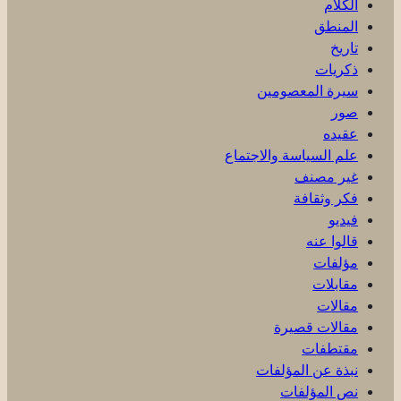
الكلام
المنطق
تاريخ
ذكریات
سيرة المعصومين
صور
عقیده
علم السياسة والاجتماع
غير مصنف
فكر وثقافة
فيديو
قالوا عنه
مؤلفات
مقابلات
مقالات
مقالات قصيرة
مقتطفات
نبذة عن المؤلفات
نص المؤلفات