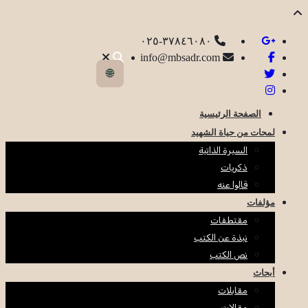
٣٧٨٤٦٠٨٠-٠٢٥
info@mbsadr.com
🌐
الصفحة الرئيسية
لمحات من حياة الشهيد
السيرة الذاتية
ذكريات
قالوا عنه
مؤلفات
مقتطفات
نبذة عن الكتب
نص الكتب
أبحاث
مقابلات
مقالات