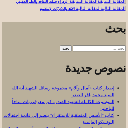
المقالة السابقة
الزهراء حملت الثقافة والعلم الحقيقي
المقالة التالية
الأمّة والذكريّات الإسلامية
بحث
البحث
عن:
نصوص جديدة
إصدار كتاب «آمال وآلام» مجموعة رسائل الشهيد آية الله
السيد محمد باقر الصدر
الموسوعة الكاملة للشهيد الصدر.. كنز معرفي بات متاحاً
للباحثين
كتاب “الأسس المنطقية للاستقراء” ينضم إلى قائمة احتفالات
اليونسكو العالمية