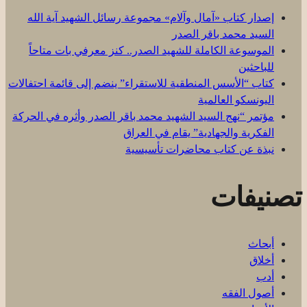
إصدار كتاب «آمال وآلام» مجموعة رسائل الشهيد آية الله
السيد محمد باقر الصدر
الموسوعة الكاملة للشهيد الصدر.. كنز معرفي بات متاحاً
للباحثين
كتاب “الأسس المنطقية للاستقراء” ينضم إلى قائمة احتفالات
اليونسكو العالمية
مؤتمر “نهج السيد الشهيد محمد باقر الصدر وأثره في الحركة
الفكرية والجهادية” يقام في العراق
نبذة عن كتاب محاضرات تأسيسية
تصنيفات
أبحاث
أخلاق
أدب
أصول الفقه