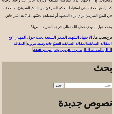
والجواب: إنَّ الاجتهاد الّذي يمارسه الشيعة ويرونه جائزاً بل واجباً، وجوباً
كفائياً، هو الاجتهاد في استنباط الحكم الشرعيّ من النصّ الشرعيّ، لا الاجتهاد
في النصّ الشرعيّ لرأي يراه المجتهد أو لمصلحةٍ يخمّنها، فإنّ هذا غير جائز.
بحث حول المهدی عجل الله تعالی فرجه الشریف، ص54.
برچسب ها:
الاجتهاد
الشهيد الصدر
الشيعة
بحث حول المهدي عج
المقالة السابقة
التشيّع حاجة ونتيجة ضرورية
المقالة التالية
الجانب الروحي والسياسي في التشيّع
بحث
البحث
عن:
نصوص جديدة