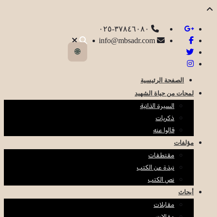
٣٧٨٤٦٠٨٠-٠٢٥
info@mbsadr.com
🌐
الصفحة الرئيسية
لمحات من حياة الشهيد
السيرة الذاتية
ذكريات
قالوا عنه
مؤلفات
مقتطفات
نبذة عن الكتب
نص الكتب
أبحاث
مقابلات
مقالات