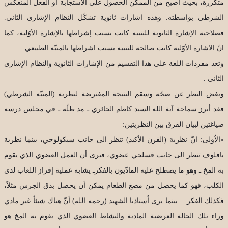
متكررة، بحيث اصبح من الممكن الحصول على الاستجابة أو الفعل المنعكس
الشرطي بواسطته. وهذه اشارات ثانوية تشكّل النظام الإشاري الثاني.
فصلاحية الإشارة الثانوية للتنبيه كانت بسبب إشراطها بالإشارة الأوّلية، كما
انّ الاشارة الأوّلية كانت صالحة للتنبيه بسبب اشراطها بالمنبّه الطبيعي.
وتعد مفردات اللغة على هذا التقسيم من الإشارات الثانوية والنظام الإشاري
الثاني .
وبغض النظر عن صحّة وسقم النتيجة المفترضة لنظرية (المنبّه الشرطي)
فقد أبرز سماحة آية الله السيد كاظم الحائري ـ مد ظلّه ـ في مجلس درسه
صياغتين لبيان الفرق بين النظريتين:
«الاُولى: انّ نظرية (القرن الأكيد) تنظر الى جانب سيكولوجي، بينما نظرية
بافلوف تنظر الى جانب فسلجي عضوي، فيرى أن العمل العضوي الذي يقوم
به المخ ـ وهو ما يصطلح عليه المادّيون بالفكرـ يشابه عملية إفراز اللعاب لدى
الكلب، فهو كما يحصل من مضغ الطعام يمكن أن يحصل بدق الجرس مثلاً،
فكذلك الفكر… بينما يرى اُستاذنا الشهيد (رحمه الله) أنّ هناك شيئاً غير مادي
وراء تلك الحالة العرضية المادية والنشاط العضوي الذي يقوم به المخ هو