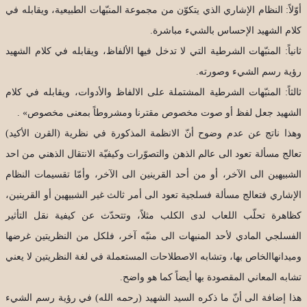
أوّلاً: النظام الإشاري الذي يتكوّن من مجموعة المنبّهات الطبيعية، ويقابله في
كلام الشهيد الإحساس بالشيء مباشرة.
ثانياً: المنبّهات الشرطية التي لا تدخل فيها الألفاظ، ويقابله في كلام الشهيد
رؤية رسم الشيء وصورته.
ثالثاً: المنبّهات الشرطية المشتملة على الالفاظ والأدوات، ويقابله في كلام
الشهيد جعل لفظ أو صوت مخصوص مقترنا ومشروطاً بمعنى مخصوص» .
وهذا ناتج عن عدم وضوح أنّ الانظمة المذكورة في نظرية (القرن الأكيد)
تعالج مسألة تعود الى عالم الذهن والتصوّرات وكيفيّة الانتقال الذهني من احد
الشبيهين الى الآخر، أو من أحد القرينين الى الآخر، وأمّا تقسيمات النظام
الإشاري فتعالج مسألة فسلجية تعود الى أمر ثالث غير الشبيهين أو القرينين،
كظاهرة تحلّب اللعاب لدى الكلب مثلاً، وتتحدّث عن كيفية نقل التأثير
الفسلجي المادي لأحد المنبهات الى منبّه آخر، فلكل من النظريتين غرضها
وميدانهاالخاص بها، وتشابه الاصطلاحات المستعملة في لغة النظريتين لا يعني
تشابه المعاني المقصودة بها أيضاً كما هو واضح.
هذا إضافة الى أنّ ما ذكره السيد الشهيد (رحمه الله) في رؤية رسم الشيء