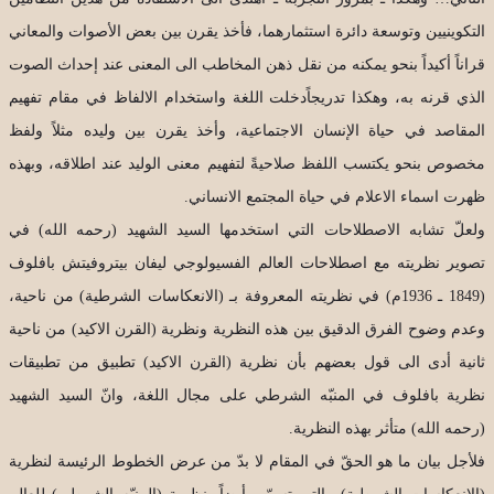
التكوينيين وتوسعة دائرة استثمارهما، فأخذ يقرن بين بعض الأصوات والمعاني
قراناً أكيداً بنحو يمكنه من نقل ذهن المخاطب الى المعنى عند إحداث الصوت
الذي قرنه به، وهكذا تدريجاًدخلت اللغة واستخدام الالفاظ في مقام تفهيم
المقاصد في حياة الإنسان الاجتماعية، وأخذ يقرن بين وليده مثلاً ولفظ
مخصوص بنحو يكتسب اللفظ صلاحيةً لتفهيم معنى الوليد عند اطلاقه، وبهذه
ظهرت اسماء الاعلام في حياة المجتمع الانساني.
ولعلّ تشابه الاصطلاحات التي استخدمها السيد الشهيد (رحمه الله) في
تصوير نظريته مع اصطلاحات العالم الفسيولوجي ليفان بيتروفيتش بافلوف
(1849 ـ 1936م) في نظريته المعروفة بـ (الانعكاسات الشرطية) من ناحية،
وعدم وضوح الفرق الدقيق بين هذه النظرية ونظرية (القرن الاكيد) من ناحية
ثانية أدى الى قول بعضهم بأن نظرية (القرن الاكيد) تطبيق من تطبيقات
نظرية بافلوف في المنبّه الشرطي على مجال اللغة، وانّ السيد الشهيد
(رحمه الله) متأثر بهذه النظرية.
فلأجل بيان ما هو الحقّ في المقام لا بدّ من عرض الخطوط الرئيسة لنظرية