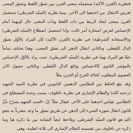
فنظرية (القرن الأكيد) تستعمله بمعنى القرن بين تصوّر اللفظ وتصوّر المعنى
لغرض الانتقال من احدهما الى الآخر، بينما نظرية (المنبّه الشرطي) تستعمل
القرن بمعنى ايجاد الربط بين ذات اللفظ وذات المعنى حال كونهما أمام
الإحساس لغرض استثارة أمر ثالث، واذا استعمل اصطلاح (المنبّه الشرطي)
و(الاستجابة الشرطية) في نظرية (القرن الأكيد) كان المراد بالأوّل تصوّر
الدال اللفظي، وبالثاني انتقال الذهن الى تصوّر المعنى، وهذا يختلف تماماً
عمّا هو المراد بهما في نظرية (المنبّه الشرطي)، حيث يراد بالأوّل الإحساس
بالمؤشر الثانوي كالاحساس بواقع الدال اللفظي، وبالثاني حصول الاثر
العضوي المطلوب كحالة الفرح أو الحزن مثلاً.
وقد يقع الخلط بين النظامين الذهنيين الثانويين في نظرية السيد الشهيد
(رحمه الله) والنظام الإشاري في نظرية بافلوف، بسبب وحدة المصطلح في
النظامين بقياس احدهما على الآخر، فيقال مثلاً: إنّ «السيد الشهيد يصرّح بأنّ
قانون انتقال صورة الشيء الى الذهن عن طريق تصوّر ما وجد مقترناً به بنحو
اكيد هو قانون المنبّه الشرطي، ويلاحظ ايضاً التشابه بين ما ذكره هنا وما
ذكره عن بافلوف من تقسيمه النظام الإشاري الى ثلاثة انظمة، وهي: