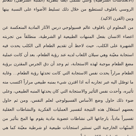
(الانعكاسات الشرطية) والتي تسمّى أيضاً بنظرية (المنبّه الشرطي) للعالم
الروسي بافلوف لنستطيع من خلال ذلك تسليط الأضواء على النسبة بينها
وبين (القرن الاكيد).
من المعلوم ان بافلوف عالم فسيولوجي درس الآثار المادية المنعكسة عن
اعضاء الانسان بفعل المنبهات الطبيعية او الشرطية، منطلقاً من تجربته
الشهيرة على الكلب، حيث لاحظ أن تقديم الطعام الى الكلب يحدث فيه
استجابة معيّنة وهي سيلان اللعاب لديه عند رؤية الطعام، بعد أن كانت عملية
مضغ الطعام موجبة لهذه الاستجابة، ثم وجد أن دق الجرس المقترن برؤية
الطعام مراراً يحدث نفس الاستجابة التي كانت تحدثها رؤية الطعام… وغاية
ما توصّل اليه عبر تجاربه أنه اذا اقترن شيء بمنبه طبيعي مراراً اكتسب منه
تأثيره، وأحدث نفس التأثير والاستجابة التي كان يحدثها المنبه الطبيعي، وعلى
ضوء ذلك حاول وضع الأساس الفسيولوجي لعلم النفس، ومن ثم حاول
بعضهم استغلال هذه النتيجة لتفسير العمليات الفكرية والنشاطات العقلية
تفسيراً مادياً، بارجاعها الى نشاطات عضوية مادية يقوم بها المخ بتأثير من
المنبّهات الخارجية التي تستثير استجابات طبيعية او شرطية معيّنة كما هي