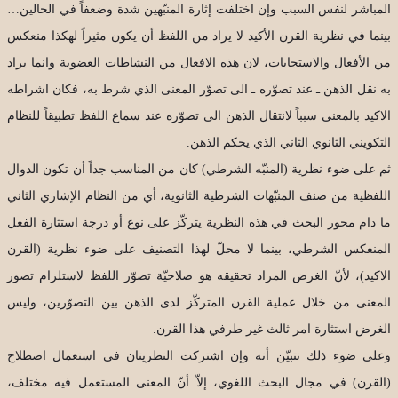
المباشر لنفس السبب وإن اختلفت إثارة المنبّهين شدة وضعفاً في الحالين…
بينما في نظرية القرن الأكيد لا يراد من اللفظ أن يكون مثيراً لهكذا منعكس
من الأفعال والاستجابات، لان هذه الافعال من النشاطات العضوية وانما يراد
به نقل الذهن ـ عند تصوّره ـ الى تصوّر المعنى الذي شرط به، فكان اشراطه
الاكيد بالمعنى سبباً لانتقال الذهن الى تصوّره عند سماع اللفظ تطبيقاً للنظام
التكويني الثانوي الثاني الذي يحكم الذهن.
ثم على ضوء نظرية (المنبّه الشرطي) كان من المناسب جداً أن تكون الدوال
اللفظية من صنف المنبّهات الشرطية الثانوية، أي من النظام الإشاري الثاني
ما دام محور البحث في هذه النظرية يتركّز على نوع أو درجة استثارة الفعل
المنعكس الشرطي، بينما لا محلّ لهذا التصنيف على ضوء نظرية (القرن
الاكيد)، لأنّ الغرض المراد تحقيقه هو صلاحيّة تصوّر اللفظ لاستلزام تصور
المعنى من خلال عملية القرن المتركّز لدى الذهن بين التصوّرين، وليس
الغرض استثارة امر ثالث غير طرفي هذا القرن.
وعلى ضوء ذلك نتبيّن أنه وإن اشتركت النظريتان في استعمال اصطلاح
(القرن) في مجال البحث اللغوي، إلاّ أنّ المعنى المستعمل فيه مختلف،