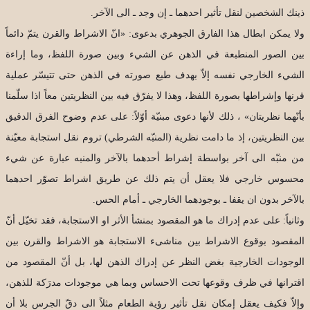
ذينك الشخصين لنقل تأثير احدهما ـ إن وجد ـ الى الآخر.
ولا يمكن ابطال هذا الفارق الجوهري بدعوى: «انّ الاشراط والقرن يتمّ دائماً
بين الصور المنطبعة في الذهن عن الشيء وبين صورة اللفظ، وما إراءة
الشيء الخارجي نفسه إلاّ بهدف طبع صورته في الذهن حتى تتيسّر عملية
قرنها وإشراطها بصورة اللفظ، وهذا لا يفرّق فيه بين النظريتين معاً اذا سلّمنا
بأنّهما نظريتان» ، ذلك لأنها دعوى مبنيّة أوّلاً: على عدم وضوح الفرق الدقيق
بين النظريتين، إذ ما دامت نظرية (المنبّه الشرطي) تروم نقل استجابة معيّنة
من منبّه الى آخر بواسطة إشراط أحدهما بالآخر والمنبه عبارة عن شيء
محسوس خارجي فلا يعقل أن يتم ذلك عن طريق اشراط تصوّر احدهما
بالآخر بدون ان يقفا ـ بوجودهما الخارجي ـ أمام الحس.
وثانياً: على عدم إدراك ما هو المقصود بمنشأ الأثر او الاستجابة، فقد تخيّل أنّ
المقصود بوقوع الاشراط بين مناشىء الاستجابة هو الاشراط والقرن بين
الوجودات الخارجية بغض النظر عن إدراك الذهن لها، بل أنّ المقصود من
اقترانها في ظرف وقوعها تحت الاحساس وبما هي موجودات مدرَكة للذهن،
وإلاّ فكيف يعقل إمكان نقل تأثير رؤية الطعام مثلاً الى دقّ الجرس بلا أن