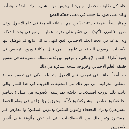
تجاه كل تكليف محتمل لم يرد الترخيص من الشارع بترك التحفّظ بشأنه،
وذلك على ضوء ما حققه في معنى حجيّة القطع.
وامتاز ايضاً بنظرية حديثة تعدّ من اهم ابداعاته العلمية في علم الاصول، وهي
نظرية (القرن الأكيد) التي فسّر على ضوئها عملية الوضع في بحث الدلالة،
وله إبداعه في بحث العلم الإجمالي الذي انتهى به الى نتائج لم يتوصّل اليها
الأصحاب ـ رضوان الله تعالى عليهم ـ ، من قبيل امكانية ورود الترخيص في
جميع أطراف العلم الإجمالي، والتوفيق بين ثلاثة مسالك مطروحة في تفسير
حقيقة العلم الإجمالي وخروجه بنتيجة مبتكرة في ذلك.
وله أيضاً إبداعه في تعريف علم الاصول وتحليله الفنّي في تفسير حقيقة
المعاني الحرفية، الى غير ذلك من التحقيقات الفريدة في هذا العلم. والى
جانب ذلك برزت اصطلاحات خاصّة بمدرسته الاُصولية من قبيل (العناصر
الخاصّة) و(العناصر المشتركة) و(الأدلّة المحرزة) و(التزاحم في مقام الحفظ
التشريعي) و(ترك التحفظ) و(تنوين التنكير) و(تنوين التمكين) و(التعارض غير
المستقر) وغير ذلك من الاصطلاحات التي لم تكن مألوفة على ألسن
الاُصوليين.