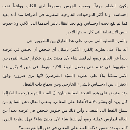
يكون الطعام مرئياً، وصوت الجرس مسموعاً لدى الكلب وواقعاً تحت
إحساسه. وما أكثر الموجودات الخارجية المقترنة في أطرافنا منذ أمد بعيد
مّما لم تقع تحت الإحساس ولم نجد انتقال تأثير أحدهما الى الآخر، ولا حدوث
نفس الاستجابة التي كان يحدثها الآخر.
والثمرة العملية التي تترتب على هذا الفارق بين النظريتين هي:
أنه بناءً على نظرية (القرن الأكيد) بإمكان أي شخص أن يجلس في غرفته
بعيداً عن العالم ويضع اي لفظ شاء لأي معنىً يختاره بتكرار عملية القرن بين
تصوّريهما في ذهنه حتى يحصل الربط الأكيد بينهما، في حين لا يكون هذا
الامر ممكناً بناءً على نظرية (المنبّه الشرطي) لأنّها ترى ضرورة وقوع
الاقتران بين الاحساس بالشيء الخارجي وبين سماع ذات اللفظ.
وقد يعترض على هذه النتيجة العملية ببيان: أنّ السيد الشهيد (رحمه الله) إنّما
كان يريد أن يفسّر دلالة الألفاظ على المعاني، بمعنى انتقال ذهن السامع من
سماع اللفظ الى المعنى، وأين ذلك من جلوس شخص في غرفته بعيداً عن
العالم ليمارس عملية وضع أي لفظ شاء لأي معنىً شاء؟ فهل نظرية القرن
كانت بصدد تفسير دلالة اللفظ على المعنى في ذهن الواضع نفسه؟