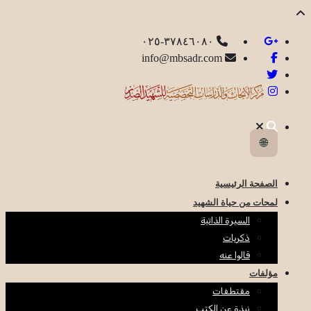
٣٧٨٤٦٠٨٠-٠٢٥
info@mbsadr.com
🌐
الصفحة الرئيسية
لمحات من حياة الشهيد
السيرة الذاتية
ذكريات
قالوا عنه
مؤلفات
مقتطفات
نبذة عن الكتب