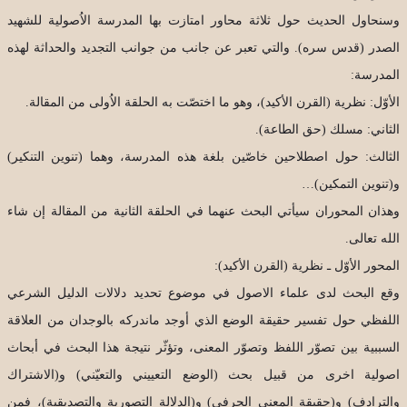
وسنحاول الحديث حول ثلاثة محاور امتازت بها المدرسة الاُصولية للشهيد
الصدر (قدس سره). والتي تعبر عن جانب من جوانب التجديد والحداثة لهذه
المدرسة:
الأوّل: نظرية (القرن الأكيد)، وهو ما اختصّت به الحلقة الاُولى من المقالة.
الثاني: مسلك (حق الطاعة).
الثالث: حول اصطلاحين خاصّين بلغة هذه المدرسة، وهما (تنوين التنكير)
و(تنوين التمكين)…
وهذان المحوران سيأتي البحث عنهما في الحلقة الثانية من المقالة إن شاء
الله تعالى.
المحور الأوّل ـ نظرية (القرن الأكيد):
وقع البحث لدى علماء الاصول في موضوع تحديد دلالات الدليل الشرعي
اللفظي حول تفسير حقيقة الوضع الذي أوجد ماندركه بالوجدان من العلاقة
السببية بين تصوّر اللفظ وتصوّر المعنى، وتؤثّر نتيجة هذا البحث في أبحاث
اصولية اخرى من قبيل بحث (الوضع التعييني والتعيّني) و(الاشتراك
والترادف) و(حقيقة المعنى الحرفي) و(الدلالة التصورية والتصديقية)، فمن