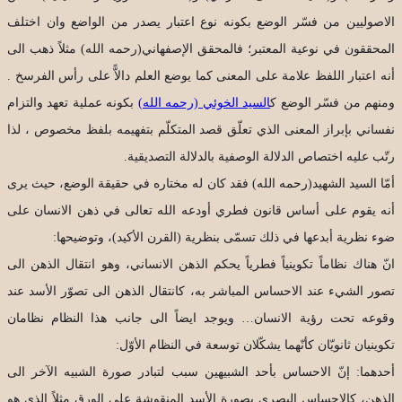
الاصوليين من فسّر الوضع بكونه نوع اعتبار يصدر من الواضع وان اختلف
المحققون في نوعية المعتبر؛ فالمحقق الإصفهاني(رحمه الله) مثلاً ذهب الى
أنه اعتبار اللفظ علامة على المعنى كما يوضع العلم دالاًّ على رأس الفرسخ .
ومنهم من فسّر الوضع ك
السيد الخوئي (رحمه الله)
بكونه عملية تعهد والتزام
نفساني بإبراز المعنى الذي تعلّق قصد المتكلّم بتفهيمه بلفظ مخصوص ، لذا
رتّب عليه اختصاص الدلالة الوصفية بالدلالة التصديقية.
أمّا السيد الشهيد(رحمه الله) فقد كان له مختاره في حقيقة الوضع، حيث يرى
أنه يقوم على أساس قانون فطري أودعه الله تعالى في ذهن الانسان على
ضوء نظرية أبدعها في ذلك تسمّى بنظرية (القرن الأكيد)، وتوضيحها:
انّ هناك نظاماً تكوينياً فطرياً يحكم الذهن الانساني، وهو انتقال الذهن الى
تصور الشيء عند الاحساس المباشر به، كانتقال الذهن الى تصوّر الأسد عند
وقوعه تحت رؤية الانسان… ويوجد ايضاً الى جانب هذا النظام نظامان
تكوينيان ثانويّان كأنّهما يشكّلان توسعة في النظام الأوّل:
أحدهما: إنّ الاحساس بأحد الشبيهين سبب لتبادر صورة الشبيه الآخر الى
الذهن، كالإحساس البصري بصورة الأسد المنقوشة على الورق مثلاً الذي هو