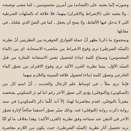
وصورته إنّما يعتمد على (التشابه) بين أمرين محسوسين ـ كما مضى توضيحه
ـ ولا يعتمد على (الإشراط والاقتران) بينهما، فلا علاقة له بالمنبّهات الشرطية
التي لا تدخل فيها الألفاظ، ولا يصح أن يجعل ـ كما في النصّ الذي نقلناه ـ في
مقابلها.
وبمجموع ما ذكرنا يظهر أنّ جملة الفوارق الجوهرية بين النظريتين أنّ نظرية
(المنبّه الشرطي) ترى وقوع الاشراط بين مناشىء الاستجابة، اي بين (الماء
المحسوس) وسماع كلمة (ماء) لتحصيل نفس الاستجابة المثارة من قبل
المنبّه الأوّل، بينما نظرية القرن الأكيد ترى وقوع الاقتران بين تصوّر الماء
الخارجي وتصوّر كلمة (ماء) لحصول علاقة السببية والتلازم بينهما.
فإننا نرى مثلاً ـ في اوساط علم الرجال والحديث ـ أنّ اسم كل من
(السكوني) و(النوفلي) يؤدي الى تصوّر الآخر رغم اننا لم نرَ السكوني بشخصه
مقترناً بالنوفلي، لعدم معاصرتنا لهما، إلاّ أنه كلّما ذكر (السكوني) في سند
رواية ذكرت رواية (النوفلي) عنه، وذلك صيّر تصوّر أحدهما صالحاً لإثارة تصوّر
الآخر في الذهن عند سماعه وفق نظرية (القرن الأكيد). وهذا بخلاف ما لو كنّا
نريد تحصيل آثار نظرية (المنبّه الشرطي)، حيث يكون من اللازم معاصرة