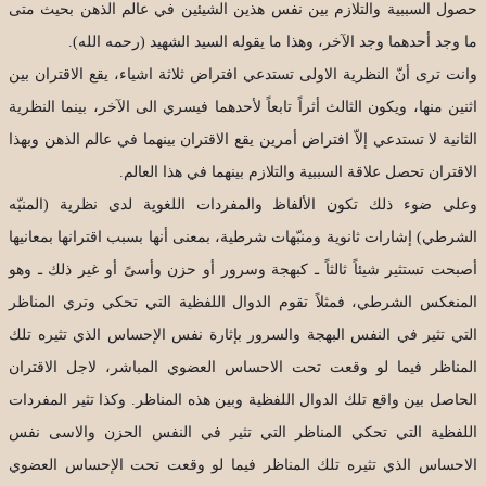
حصول السببية والتلازم بين نفس هذين الشيئين في عالم الذهن بحيث متى
ما وجد أحدهما وجد الآخر، وهذا ما يقوله السيد الشهيد (رحمه الله).
وانت ترى أنّ النظرية الاولى تستدعي افتراض ثلاثة اشياء، يقع الاقتران بين
اثنين منها، ويكون الثالث أثراً تابعاً لأحدهما فيسري الى الآخر، بينما النظرية
الثانية لا تستدعي إلاّ افتراض أمرين يقع الاقتران بينهما في عالم الذهن وبهذا
الاقتران تحصل علاقة السببية والتلازم بينهما في هذا العالم.
وعلى ضوء ذلك تكون الألفاظ والمفردات اللغوية لدى نظرية (المنبّه
الشرطي) إشارات ثانوية ومنبّهات شرطية، بمعنى أنها بسبب اقترانها بمعانيها
أصبحت تستثير شيئاً ثالثاً ـ كبهجة وسرور أو حزن وأسىً أو غير ذلك ـ وهو
المنعكس الشرطي، فمثلاً تقوم الدوال اللفظية التي تحكي وتري المناظر
التي تثير في النفس البهجة والسرور بإثارة نفس الإحساس الذي تثيره تلك
المناظر فيما لو وقعت تحت الاحساس العضوي المباشر، لاجل الاقتران
الحاصل بين واقع تلك الدوال اللفظية وبين هذه المناظر. وكذا تثير المفردات
اللفظية التي تحكي المناظر التي تثير في النفس الحزن والاسى نفس
الاحساس الذي تثيره تلك المناظر فيما لو وقعت تحت الإحساس العضوي