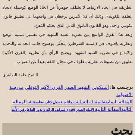
الطريقة في إيجاد الارتباط لا تختلف جوهرياً عن اتخاذ الوضع كوسيلة لايجاد
العلقة اللغوية»، وذلك أن كلا الأمرين يرجعان في واقعهما الى تطبيق قانون
تكويني واحد، وهو القانون الثانوي الثاني الذي يحكم الذهن.
وبعد هذا الفرق الواسع بين نظرية السيد الشهيد في تفسير عملية الوضع
ونظرية بافلوف في (المنبه الشرطي) يتجلّى بوضوح جانب الحداثة والتجديد
والابداع في نظرية السيد الشهيد. ويصبح الرأي بأن نظرية (القرن الأكيد)
تطبيق من تطبيقات نظرية بافلوف في مجال اللغة بعيداً عن الصواب.
الشيخ حامد الظاهري
برچسب ها:
السكوني
الشهيد الصدر
القرن الأكيد
النوفلي
مدرسة
الأصولية
المقالة السابقة
ماذا جاء حول كتاب «فلسفتنا»
المقالة التالية
الإمام الصدر (قده) الموقف الرائد والدور الفاعل في الأُمة
بحث