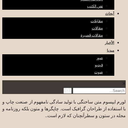
نص الكتب
أبحاث
مقابلات
مقالات
مقالات قصيرة
الأخبار
ميديا
صور
فيديو
صوت
لورم ایپسوم متن ساختگی با تولید سادگی نامفهوم از صنعت چاپ و
با استفاده از طراحان گرافیک است. چاپگرها و متون بلکه روزنامه و
مجله در ستون و سطرآنچنان که لازم است..