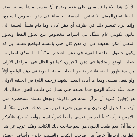
إلاّ أنّ هذا الاعتراض مبني على عدم وضوح أنّ تفسير منشأ سببية تصوّر
اللفظ تصوّرالمعنى لا تختص بالسببية الحاصلة في ذهن خصوص السامع،
وإنّما يراد تفسير ذلك في ظرف أي ذهن كان، وما دام منشأ السببية الى
قانون تكويني عام يتمثّل في اشراط مخصوص بين تصوّر اللفظ وتصوّر
المعنى أمكن تحقيقه في اي ذهن كان حتى بالنسبة للواضع نفسه، بل قد
يكون حصول العلقة اللغوية في ذهن الشخص منبّهاً له للتصدّي لممارسة
عملية الوضع وايجادها في ذهن الآخرين، كما هو الحال في المراحل الاولى
من بدء ظهور اللغة، فلا غرابة من انعقاد العلقة اللغوية في ذهن الواضع أوّلاً
ولو بفعل نفسه، وهذا ما أفاده السيد الشهيد (رحمه الله) في الحلقة الاولى
حيث شبّه عمليّة الوضع «بما تصنعه حين تسأل عن طبيب العيون فيقال لك:
هو (جابر)، فتريد أن تركّز اسمه في ذاكرتك وتجعل نفسك تستحضره متى
أردت، فتحاول أن تقرن بينه وبين شيء قريب من ذهنك، فتقول مثلاً: أنا
بالامس قرأت كتاباً أخذ من نفسي مأخذاً كبيراً، اسم مؤلّفه (جابر)، فلأتذكر
دائماً أنّ اسم طبيب العيون هو اسم صاحب ذلك الكتاب. وهكذا توجِد عن هذا
الطريق ارتباطاً خاصاً بين صاحب الكتاب والطبيب جابر» وأضاف: «وهذه