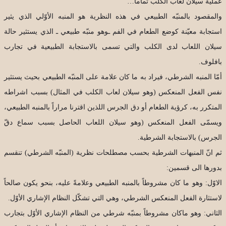
عملية سيلان لعاب الكلب تماماً…
والمقصود بالمنبّه الطبيعي في هذه النظرية هو المنبه الأوّلي الذي يثير
استجابة معيّنة كوضع الطعام في الفم ـوهو منبّه طبيعي ـ الذي يستثير حالة
سيلان اللعاب لدى الكلب والتي تسمى بالاستجابة الطبيعية في تجارب
بافلوف.
أمّا المنبه الشرطي، فيراد به ما كان علامة على المنبّه الطبيعي بحيث يستثير
نفس الفعل المنعكس (وهو سيلان لعاب الكلب في المثال) بسبب اشراطه
المتكرر به، كرؤية الطعام أو دق الجرس اللذين اقترنا مراراً بالمنبه الطبيعي،
ويسمّى الفعل المنعكس (وهو سيلان اللعاب الحاصل بسبب سماع دقّ
الجرس) بالاستجابة الشرطية.
ثم انّ المنبهات الشرطية بحسب مصطلحات نظرية (المنبّه الشرطي) تنقسم
بدورها الى قسمين:
الاوّل: وهو ما كان مشروطاً بالمنبه الطبيعي وعلامةً عليه، بنحو يكون صالحاً
لاستثارة الفعل المنعكس الشرطي، وهي التي تشكّل النظام الإشاري الأوّل.
الثاني: وهو ماكان مشروطاً بمنبّه شرطي من النظام الإشاري الأوّل بتجارب