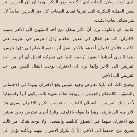
الذي أوجد سيلان اللعاب لدى الكلب، وهو الفكر، وبما أن دق الجرس يثير
نفس العملية الفكرية التي يثيرها تقديم الطعام، كان دق الجرس صالحاً لأن
يثير سيلان لعاب الكلب.
الثانية: ان بافلوف يرى أنّ الأثر ينتقل من أحد المنبّهين الى الآخر بسبب
الاقتران، كما هو الحال في تقديم الطعام ودق الجرس في تجربته على
الكلب، فلأجل اقتران أحدهما بالآخر انتقل أثر تقديم الطعام الى دق الجرس،
بينما لا يرى اُستاذنا الشهيد (رحمه الله) في نظريّته انتقال أي أثر من أحد
القرينين الى الآخر وإنّما يرى ان الاقتران يوجب انتقال الذهن من احد
القرينين الى الآخر.
توضيح ذلك: انه تارةً نفترض وجود شيئين يقع الاقتران بينهما في الاحساس
والتصوّر ـ كالطعام والجرس ـ، ويوجد هناك شيء ثالث يكون أثراً واستجابةً
لأحد ذينك القرينين ـ كسيلان اللعاب ـ ، فبسبب تكرار الاقتران يسري هذا
الاثر منه الى قرينه، وهذا ما يقوله بافلوف. وتارةً اُخرى نفترض وجود شيئين
يقع الاقتران بينهما في التصوّر كاللفظ والمعنى، ولا يوجد هناك امر ثالث
يسري من احدهما الى الآخر، إلاّ أنّ تكرار الاقتران بينهما وتأكّده يؤدي الى