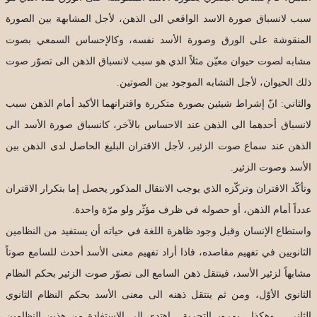
سبب لانسباق صورة الاسد الواقعي الى الذهن، لأجل المشابهة بين الصورة
المنقوشة على الورق وصورة الأسد نفسه، وكالإحساس السمعي بصوت
مشابه لصوت حيوان معيّن مثلاً الذي هو سبب لانسباق الذهن الى تصوّر صوت
ذلك الحيوان، لأجل التشابه الموجود بين الصوتين.
والثاني: انّ إشراط شيئين بصورة متكررة واقترانهما الأكيد أمام الذهن سبب
لانسباق أحدهما الى الذهن عند الاحساس بالآخر، كانسباق صورة الأسد الى
الذهن عند سماع صوت الزئير، لأجل الاقتران البليغ الحاصل لدى الذهن بين
الأسد وصوت الزئير.
وتأكّد الاقتران وتركّزه الذي يوجب الانتقال المذكور يحصل إما بتكرار الاقتران
عدداً أمام الذهن، أو حصوله في ظرف مؤثّر ولو مرّة واحدة.
واستطاع الإنسان وقبل وجود ظاهرة اللغة في حياته أن يستفيد من النظامين
الثانويين في تفهيم مقاصده، فاذا أراد تفهيم معنى الأسد أحدث للسامع صوتاً
مشابهاً لزئير الأسد، فينتقل ذهن السامع الى تصوّر صوت الزئير بحكم النظام
الثانوي الأوّل، ومن ثم ينتقل ذهنه الى معنى الأسد بحكم النظام الثانوي
الثاني… وهكذا ـ بمرور التجربة ـ اهتدى الى الاستفادة من هذين النظامين