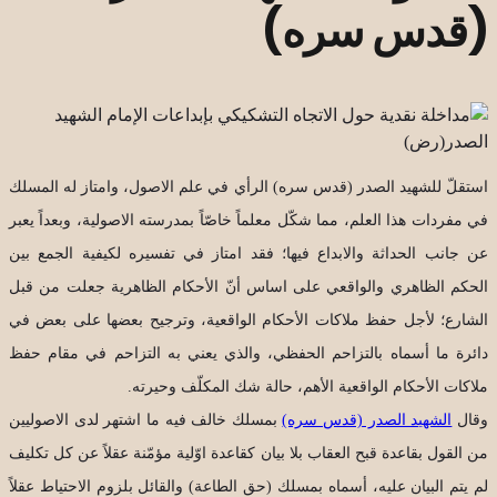
(قدس سره)
استقلّ للشهيد الصدر (قدس سره) الرأي في علم الاصول، وامتاز له المسلك
في مفردات هذا العلم، مما شكّل معلماً خاصّاً بمدرسته الاصولية، وبعداً يعبر
عن جانب الحداثة والابداع فيها؛ فقد امتاز في تفسيره لكيفية الجمع بين
الحكم الظاهري والواقعي على اساس أنّ الأحكام الظاهرية جعلت من قبل
الشارع؛ لأجل حفظ ملاكات الأحكام الواقعية، وترجيح بعضها على بعض في
دائرة ما أسماه بالتزاحم الحفظي، والذي يعني به التزاحم في مقام حفظ
ملاكات الأحكام الواقعية الأهم، حالة شك المكلّف وحيرته.
وقال
الشهيد الصدر (قدس سره)
بمسلك خالف فيه ما اشتهر لدى الاصوليين
من القول بقاعدة قبح العقاب بلا بيان كقاعدة اوّلية مؤمّنة عقلاً عن كل تكليف
لم يتم البيان عليه، أسماه بمسلك (حق الطاعة) والقائل بلزوم الاحتياط عقلاً