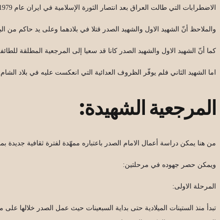
الاضطرابات التي طالت العراق بعد انتصار الثورة الإسلامية في ايران عام 1979م.
والملاحظ أنّ الشهيد الاول والشهيد الصدر قتلا في بلادهما وعلى يد حاكم من البل
كما أنّ الشهيد الاول والشهيد الصدر كانا قد سعيا إلى المرجعية المطلقة للطائ
اما الشهيد الثاني فلم يوفّر الظروف العدائية التي انعكست عليه في بلاد الشام
المرجعية الشهيدة:
من هنا يمكن دراسة أعمال الامام الصدر باعتباره ممهّدة لفترة ثقافية جديدة 
ويمكن حصر جهوده في مرحلتين:
المرحلة الاولى:
تبدأ منذ الستينات الميلادية حتى بداية السبعينات حيث عمل الصدر خلالها على