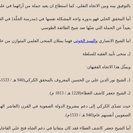
بالتوفيق بينه وبين الاتجاه النقلي، كما استطاع ان يعيد جملة من آرائهما في عل
بعيداً عن الحملة التي شنّها ضد شيخ الطائفة الطوسي.
اما الشيخ الانصاري و
السيد الخوئي
فهما يمثلان المنحى العلمي المتوازن من خلا
2ـ منحى تأييد الفقيه للسلطة
ويمثّل هذا الاتجاه الفقيهان:
1ـ الشيخ نور الدين علي بن الحسين المعروف بالمحقق الكركي(940 هـ / 1533م0.
2ـ الشيخ جعفر كاشف الغطاء(1228 هـ / 1813 م).
حيث تصدّى الكركي إلى دعم مشروع الدولة الصفوية في القرن (العاشر الهجري
الصفويين أنفسهم عام(940 هـ / 1533م).
أما الشيخ جعفر كاشف الغطاء فقد كان متفانيا في دعم الشاه فتح علي القاجاري و