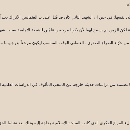
اد نفسها: في حين ان الشهيد الثاني كان قد قُتل على يد العثمانيين الأتراك بعيدا
فة لكنّ الزمن لم يسمح لهما لأن يكونا مرجعين عامّين للشيعة الامامية بسبب شها
 من جرّاء الصراع الصفوي ـ العثماني الوقت المناسب ليكون مرجعاً بدرجتيهما من ن
بما تضمنته من دراسات حديثة خارجة عن المنحى المألوف في الدراسات العلمية ال
 ملء الفراغ الفكري الذي كانت الساحة الإسلامية بحاجة إليه وذلك بعد نشاط الح