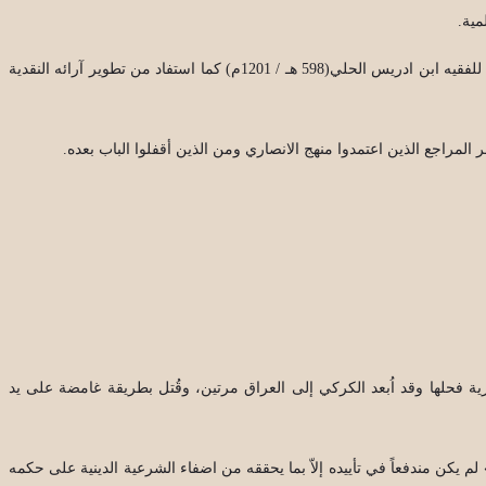
مية.
أما المحقق الحلي فهو بدوره واجه المشكلة نفسها في (مدرسة الحلّة) في القرن السابع الهجري، حيث امتصّ الصدمة القوية التي ولّدها المنحى العقلي الحاد للفقيه ابن ادريس الحلي(598 هـ / 1201م) كما استفاد من تطوير آرائه النقدية
المراجع الذين اعتمدوا منهج الانصاري ومن الذين أقفلوا الباب بعده.
ة فحلها وقد اُبعد الكركي إلى العراق مرتين، وقُتل بطريقة غامضة على يد
لم يكن مندفعاً في تأييده إلاّ بما يحققه من اضفاء الشرعية الدينية على حكمه