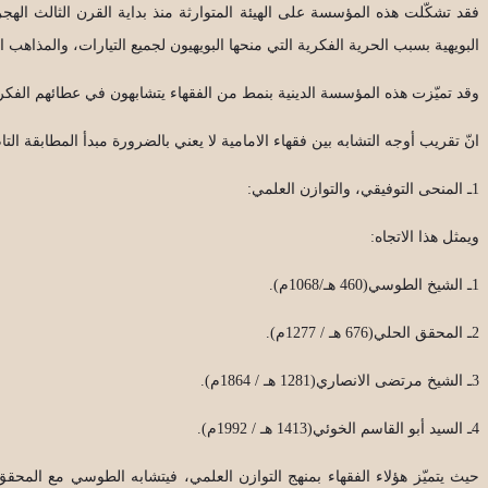
فقد تشكّلت هذه المؤسسة على الهيئة المتوارثة منذ بداية القرن الثالث اله
البويهية بسبب الحرية الفكرية التي منحها البويهيون لجميع التيارات، والمذاهب ا
وقد تميّزت هذه المؤسسة الدينية بنمط من الفقهاء يتشابهون في عطائهم الفكري
انّ تقريب أوجه التشابه بين فقهاء الامامية لا يعني بالضرورة مبدأ المطابقة 
1ـ المنحى التوفيقي، والتوازن العلمي:
ويمثل هذا الاتجاه:
1ـ الشيخ الطوسي(460 هـ/1068م).
2ـ المحقق الحلي(676 هـ / 1277م).
3ـ الشيخ مرتضى الانصاري(1281 هـ / 1864م).
4ـ السيد أبو القاسم الخوئي(1413 هـ / 1992م).
حيث يتميّز هؤلاء الفقهاء بمنهج التوازن العلمي، فيتشابه الطوسي مع المحقق 