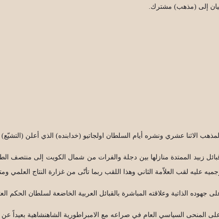
تميان إلى (مذهب) مشترك.
ذهب الاثنا عشري ونشره أيام السلطان اولجاتيو (خدابنده) الذي أعلن (التشيّع) 
بائل زبيد الممتدة منازلها بين دجلة والفرات من شمال الكويت إلى منتصف الط
 على جهوده الذاتية وعلاقته المباشرة بالقبائل العربية الخاضعة لسلطان الحكم الع
على المنحى السياسي العام في صراعه مع الامبراطورية الشاهنشاهية بعيداً عن ا