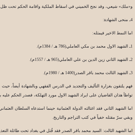
و«ملك» شيعي، وقد نجح الخميني في اسقاط الملكية واقامة الحكم تحت ظل ج
4ـ منحى الشهادة:
اما النمط الاخير فيمثله:
1ـ الشهيد الاول محمد بن مكي العاملي(786 هـ / 1384م).
2ـ الشهيد الثاني زين الدين بن علي العاملي(965 هـ / 1557م).
3ـ الشهيد الثالث محمد باقر الصدر(1400 هـ / 1980م).
فهم يلتقون بغزارة التأليف والتجديد في الدرس الفقهي وبالشهادة أيضاً، حيث 
تواطأ هذان القاضيان على ايراد الشهيد الاول مورد التهلكة، فصدر الحكم عليه 
اما الشهيد الثاني فقد اغتالته الدولة العثمانية حينما استدعاه السلطان العث
وبقي سرّ مقتله خفياً في كتب التراجم والتاريخ.
اما الشهيد الثالث: السيد محمد باقر الصدر فقد قُتل في بغداد تحت طائلة ال