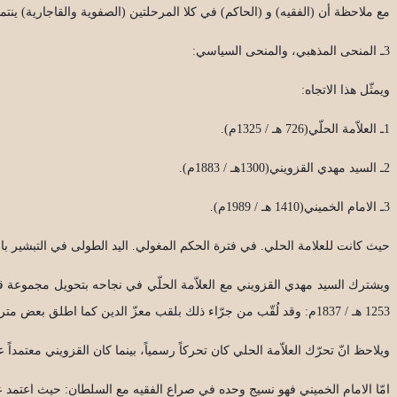
مع ملاحظة أن (الفقيه) و (الحاكم) في كلا المرحلتين (الصفوية والقاجارية) ين
3ـ المنحى المذهبي، والمنحى السياسي:
ويمثّل هذا الاتجاه:
1ـ العلاّمة الحلّي(726 هـ / 1325م).
2ـ السيد مهدي القزويني(1300هـ / 1883م).
3ـ الامام الخميني(1410 هـ / 1989م).
حيث كانت للعلامة الحلي. في فترة الحكم المغولي. اليد الطولى في التبشير بالم
ويشترك السيد مهدي القزويني مع العلاّمة الحلّي في نجاحه بتحويل مجموعة ق
1253 هـ / 1837م: وقد لُقّب من جرّاء ذلك بلقب معزّ الدين كما اطلق بعض مترجميه عليه لقب العلاّمة الثاني وهذا اللقب ربما تأتّى من غزارة النتاج العلمي ومتانته عند كلا من الفقيهين مع تشابه جهودهما في نشر المذهب الاثنا عشري.
ويلاحظ انّ تحرّك العلاّمة الحلي كان تحركاً رسمياً، بينما كان القزويني معتمداً
امّا الامام الخميني فهو نسيج وحده في صراع الفقيه مع السلطان: حيث اعتمد 