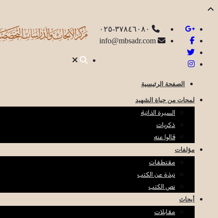
٣٧٨٤٦٠٨٠-٠٢٥
info@mbsadr.com
الصفحة الرئيسية
لمحات من حياة الشهيد
السيرة الذاتية
ذكريات
قالوا عنه
مؤلفات
مقتطفات
نبذة عن الكتب
نص الكتب
أبحاث
مقابلات