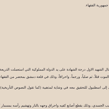
مهورية الفقهاء.
نال الشهيد الاول درجة الشهادة على يد الدولة المملوكية التي استعملت الذري
بالموت قتلاً، ثم صلباً، ورجماً، واحراقاً، وذلك في قلعة دمشق بمحضر من الفقه
ماني إلى اسطنبول للتحقيق معه في وشاية لمذهبية (كما تقول النصوص التأريخية)،
تعذيب الجسدي، وذلك بقطع أصابع كفيه واحراق وجهه بالنار وتهشيم رأسه بمسما