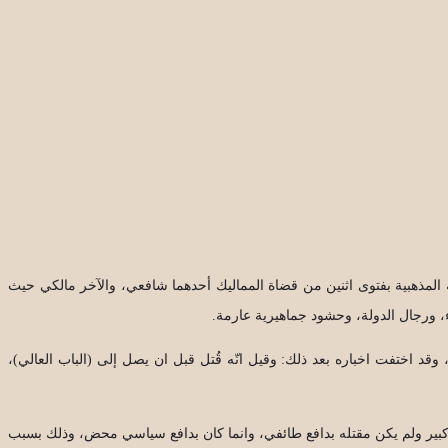
عة المذهبية بفتوى اثنين من قضاة المماليك أحدهما شافعي، والآخر مالكي حيث
اء، ورجال الدولة، وحشود جماهيرية عارمة.
 وقد اختفت اخباره بعد ذلك: وقيل انّه قُتل قبل ان يصل إلى (الباب العالي)،
ر كبير ولم يكن مقتله بدافع طائفي، وانما كان بدافع سياسي محض، وذلك بسبب