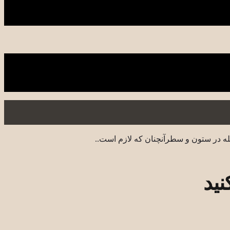
له در ستون و سطرآنچنان که لازم است..
نید