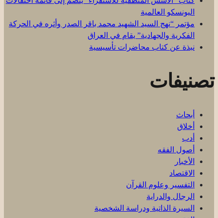
كتاب “الأسس المنطقية للاستقراء” ينضم إلى قائمة احتفالات
اليونسكو العالمية
مؤتمر “نهج السيد الشهيد محمد باقر الصدر وأثره في الحركة
الفكرية والجهادية” يقام في العراق
نبذة عن كتاب محاضرات تأسيسية
تصنيفات
أبحاث
أخلاق
أدب
أصول الفقه
الأخبار
الاقتصاد
التفسير وعلوم القرآن
الرجال والدراية
السيرة الذاتية ودراسة الشخصية