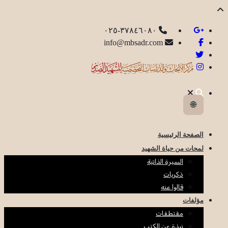
٣٧٨٤٦٠٨٠-٠٢٥
info@mbsadr.com
🌐
الصفحة الرئيسية
لمحات من حياة الشهيد
السيرة الذاتية
ذكريات
قالوا عنه
مؤلفات
مقتطفات
نبذة عن الكتب