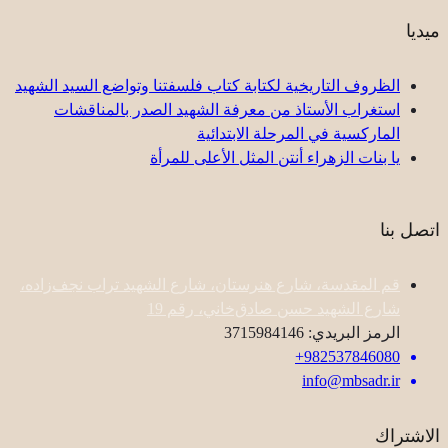
ميديا
الظروف التاريخية لكتابة كتاب فلسفتنا وتواضع السيد الشهيد
استغراب الأستاذ من معرفة الشهيد الصدر بالمناقشات
الماركسية في المرحلة الابتدائية
یا بنات الزهراء أنتن المثل الأعلى للمرأة
اتصل بنا
قم المقدسة، شارع هنرستان، شارع الشهيد تراب نجف‌زاده،
شارع الشهيد حسن صادق‌خاني، رقم 19
الرمز البريدي: 3715984146
982537846080+
info@mbsadr.ir
الاشتراك