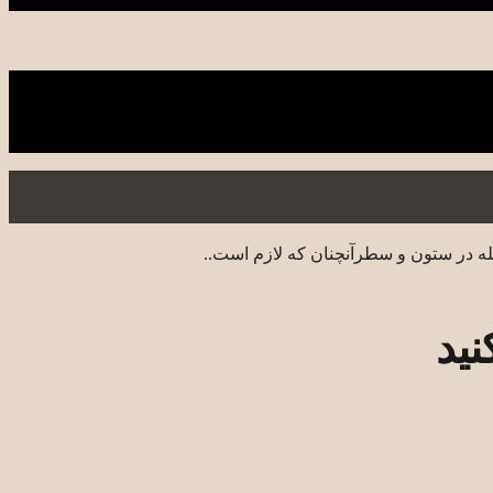
له در ستون و سطرآنچنان که لازم است..
نید