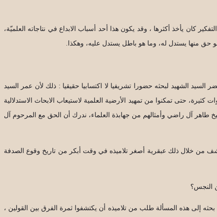
ير كان يأخذ أكثرها ، وقد يكون هذا أحد أسباب الابداع في نتاجاته العلميّة،
 حق منها يستدل له، وما هو باطل يستدل عليه، وهكذا.
لسيد الشهيد لبحثه حضورا تشريفيا لا اكتسابيا حقيقيا : ذلك لأن عمر السيد
 كثيرة، حتى تمكنوا من تمهيد الأرضية العلمية لاستيعاب الابحاث الاستدلالية
لشيخ طاهر آل راضي وأمثالهم من جهابذة العلماء، ندرك أن الحق مع المرحوم آل
 يكتشف من خلال ذلك عبقرية أصغر تلاميذه في وقت أبكر من تاريخ وقوع الصدفة
ن النجس؟
 بحثه إلى هذه المسألة طلب من تلاميذه أن يكتشفوا ثمرة الفرق بين القولين ،