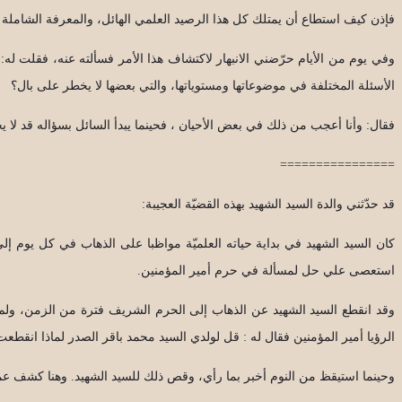
فإذن كيف استطاع أن يمتلك كل هذا الرصيد العلمي الهائل، والمعرفة الشاملة وهو 
وفي يوم من الأيام حرّضني الانبهار لاكتشاف هذا الأمر فسألته عنه، فقلت له: 
الأسئلة المختلفة في موضوعاتها ومستوياتها، والتي بعضها لا يخطر على بال؟
فقال: وأنا أعجب من ذلك في بعض الأحيان ، فحينما يبدأ السائل بسؤاله قد ل
================
قد حدّثني والدة السيد الشهيد بهذه القضيّة العجيبة:
كان السيد الشهيد في بداية حياته العلميّة مواظبا على الذهاب في كل يوم إلى
استعصى علي حل لمسألة في حرم أمير المؤمنين.
وقد انقطع السيد الشهيد عن الذهاب إلى الحرم الشريف فترة من الزمن، ولم ي
الرؤيا أمير المؤمنين فقال له : قل لولدي السيد محمد باقر الصدر لماذا انقط
وحينما استيقظ من النوم أخبر بما رأي، وقص ذلك للسيد الشهيد. وهنا كشف عما 