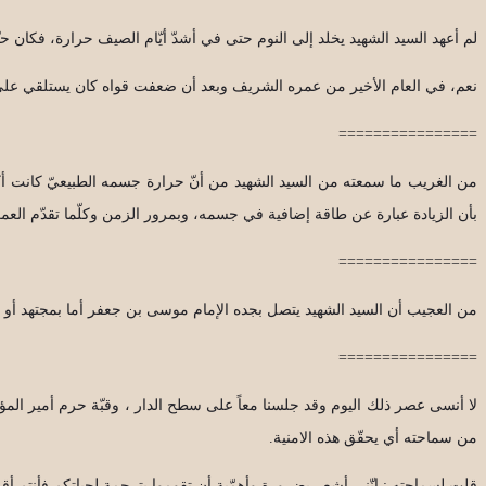
لم أعهد السيد الشهيد يخلد إلى النوم حتى في أشدّ أيّام الصيف حرارة، فكان 
نعم، في العام الأخير من عمره الشريف وبعد أن ضعفت قواه كان يستلقي على ف
================
من الغريب ما سمعته من السيد الشهيد من أنّ حرارة جسمه الطبيعيّ كانت أ
بأن الزيادة عبارة عن طاقة إضافية في جسمه، وبمرور الزمن وكلّما تقدّم ا
================
من العجيب أن السيد الشهيد يتصل بجده الإمام موسى بن جعفر أما بمجتهد أو ع
================
لا أنسى عصر ذلك اليوم وقد جلسنا معاً على سطح الدار ، وقبّة حرم أمير المؤمن
من سماحته أي يحقّق هذه الامنية.
قلت لسماحته : إنّني أشعر بضرورة وأهمّية أن تقوموا بترجمة لحياتكم فأنتم أقدر