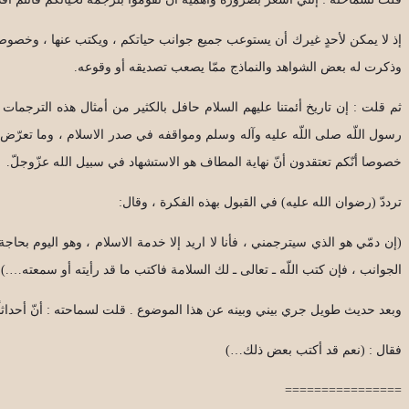
إذ لا يمكن لأحدٍ غيرك أن يستوعب جميع جوانب حياتكم ، ويكتب عنها ، وخصوصاً 
وذكرت له بعض الشواهد والنماذج ممّا يصعب تصديقه أو وقوعه.
ثم قلت : إن تاريخ أئمتنا عليهم السلام حافل بالكثير من أمثال هذه الترجما
رسول اللّه صلى اللّه عليه وآله وسلم ومواقفه في صدر الاسلام ، وما تعرّض 
خصوصا أنّكم تعتقدون أنّ نهاية المطاف هو الاستشهاد في سبيل الله عزّوجلّ.
ترددّ (رضوان الله عليه) في القبول بهذه الفكرة ، وقال:
(إن دمّي هو الذي سيترجمني ، فأنا لا اريد إلا خدمة الاسلام ، وهو اليوم
الجوانب ، فإن كتب اللّه ـ تعالى ـ لك السلامة فاكتب ما قد رأيته أو سمعته….).
وبعد حديث طويل جري بيني وبينه عن هذا الموضوع . قلت لسماحته : أنّ أحداث
فقال : (نعم قد أكتب بعض ذلك…)
================