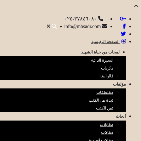
٣٧٨٤٦٠٨٠-٠٢٥
info@mbsadr.com
الصفحة الرئيسية
لمحات من حياة الشهيد
السيرة الذاتية
ذكريات
قالوا عنه
مؤلفات
مقتطفات
نبذة عن الكتب
نص الكتب
أبحاث
مقابلات
مقالات
مقالات قصيرة