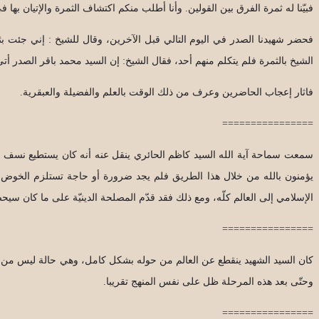
فبيّنا له ثمرة الفرق بين القولين. وأنا أطلب منكم اكتشاف الثمرة والإتيان بها ف
فحضر شهيدنا الصدر في اليوم التالي قبل الآخرين، وقال للشيخ : إني جئت بث
الشيخ بالثمرة فلم يتكلم منهم أحد، فقال الشيخ: إن السيد محمد باقر الصدر أتى ب
فاثار إعجاب الحاضرين وعرف من ذلك الوقت بالعلم والفضيلة والعبقرية.
================
سمعت سماحة آية الله السيد كاظم الحائري ينقل عنه أنه كان يستطيع نسف ال
يؤمنون بالله من خلال هذا الطريق فلم يجد ضرورة أو حاجة تستلزم الخوض في 
الإسلامي إلى العالم كلّه، ومع ذلك فقد قدّم المصلحة الدينيّة على ما كان 
================
كان السيد الشهيد ينقطع عن العالم من حوله بشكل كامل، وهي حالة ليس من الس
وحتّى بعد هذه المرحلة ظل على نفس المنهج تقريبا.
================