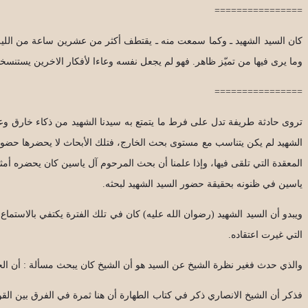
================
كان السيد الشهيد ـ وكما سمعت منه ـ يقتطف أكثر من عشرين ساعة من الليل والن
وما يرى فيها من تميّز ظاهر. فهو لم يجعل نفسه وعاءا لأفكار الاخرين يستنس
================
تروى حادثة طريفة تدل على فرط ما يتمتع به سيدنا الشهيد من ذكاء خارق وعبق
الشهيد لم يكن يتناسب مع مستوى بحث الخارج، فتلك الأبحاث لا يحضرها حضورا اس
المعقدة التي تلقى فيها، وإذا علمنا أن بحث المرحوم آل ياسين كان يحضره أمثا
ياسين في ظنونه بحقيقة حضور السيد الشهيد لبحثه.
ويبدو أن السيد الشهيد (رضوان الله عليه) كان في تلك الفترة يكتفي بالاستما
التي غيرت اعتقاده.
والذي حدث فغير نظرة الشيخ عن السيد هو أن الشيخ كان يبحث مسألة : أن الح
فذكر أن الشيخ الانصاري ذكر في كتاب الطهارة أن هنا ثمرة في الفرق بين القول