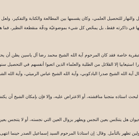
هار للتحصيل العلمي، وكان يقسمها بين المطالعة والكتابة والتفكير، ولعل التفك
خها في ذاكرته فقط، بل يمحّص كل شيء بموضوعيّة ودقّة منقطعة النظير، فما هو
رية خاصة فقد كان المرحوم آية الله الشيخ محمد رضا آل ياسين يظن أن يحضر ا
تيعابيا إلا القلائل من الطلبة والعلماء الذين اتعبوا أنفسهم في التحصيل سنوات
ل آية الله الشيخ صدرا البادكوبي، وآية الله الشيخ عباس الرميثي، وآية الله ا
ع لبحث استاذه متجنبا مناقشته، أو الاعتراض عليه، وإلا فإن بإمكان الشيخ أن
يوان هل يتنجّس بعين النجس ويطهر بزوال العين التي نجسته، أو لا يتنجس بعي
ين تظهر بالتأمل. وقال: إن استاذنا المرحوم السيد إسماعيل الصدر حينما انتهى