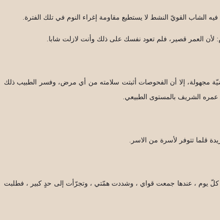
يه الشاب القويّ النشط لا يستطيع مقاومة إغراء النوم في تلك الفترة.
 لأن العمر قصير، فلم تعود نفسك على ذلك وأنت لازلت شابا.
يّة مجهولة، إلا أن الفحوصات أثبتت سلامته من أي مرض، وفسر الطبيب ذلك
 عمره الشريف بالمستوى الطبيعي.
دة قلما تتوفر لأسرة من الاسر.
في كلّ يوم ، عندها جمعت قواي ، وشددت همّتي ، وتجرّأت إلى حدٍ كبير ، فطلبت