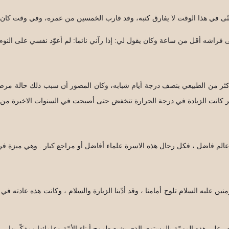
حتّى في هذا الوقت لا يفارق كتبه، وقد قارب الخمسين من عمره، وفي وقت كان ف
راشه أقل من ساعة وكان يقول لي: إذا رآني نائما: لم أعوّد نفسي على النوم:
كثر من الطبيعي بنصف درجة أيام شبابه، وكان المصور أن سبب ذلك حالة مرض
لعمر كانت الزيادة في درجة الحرارة تنخفض حتى أصبحت في السنوات الاخيرة من
الم فاضل ، فكل رجال هذه الاسرة علماء أفاضل أو مراجع كبار . وهي ميزة فري
ين عليه السلام تلوح أمامنا ، وقد أدّينا الزيارة والسلام ، وكانت هذه عادته 
 على هذه المهمّة بالمستوى الذي يشبع طموح أبناء الأمّة وعلمائها ومفكّريها.