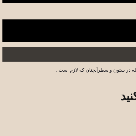
له در ستون و سطرآنچنان که لازم است..
نید