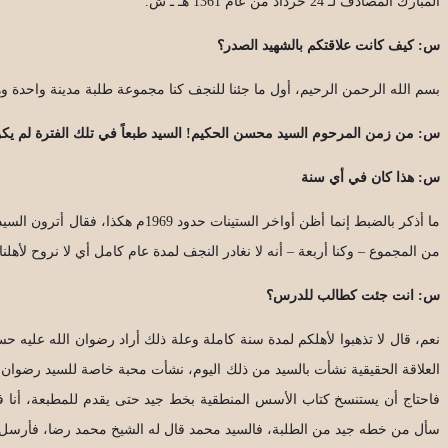
المبارك المصادف لـ 24 خرداد من عام 1361 هـ ـ ش.
س: كيف كانت علاقتكم بالشهيد الصدر؟
بسم الله الرحمن الرحيم، أول ما جئنا للنجف كنا مجموعة طلبة مدينة واحدة و
س: من زمن المرحوم السيد محسن الحكيم! السيد طبعاً في تلك الفترة لم يكن 
س: هذا كان في أي سنة
ما أذكر بالضبط إنما أظن أواخر 
من المجموع – وكنا أربعة – أنه لا نغادر النجف لمدة عام كامل أي لا نروح لأهلنا
س: انت جئت كطالب للدرس؟
نعم، قال لا تذهبوا لأهلكم لمدة سنة كاملة وعلة ذلك أراد رضوان الله عليه 
العلاقة الحقيقية نشأت بالسيد من ذلك اليوم، نشأت محبة خاصة للسيد رضوان 
فاحتاج أن يستنسخ كتاب الأسس المنطقية بخط جيد حتى يقدم للمطبعة، أنا 
سأل من خطه جيد من الطلبة، فالسيد محمد قال له الشيخ محمد رضا، فأرسل ال