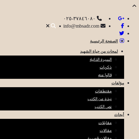
٣٧٨٤٦٠٨٠-٠٢٥
info@mbsadr.com
الصفحة الرئيسية
لمحات من حياة الشهيد
السيرة الذاتية
ذكريات
قالوا عنه
مؤلفات
مقتطفات
نبذة عن الكتب
نص الكتب
أبحاث
مقابلات
مقالات
مقالات قصيرة