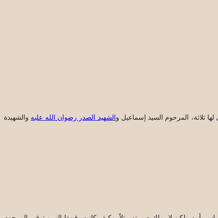
لها ثلاثة، المرحوم السيد إسماعيل و
الشهيد الصدر رضوان الله عليه
والشهيدة
ساس بأبيه ولكن لا يملك صورته مثلاً، وكيف كانت، فبهذا السن توفي المرحوم