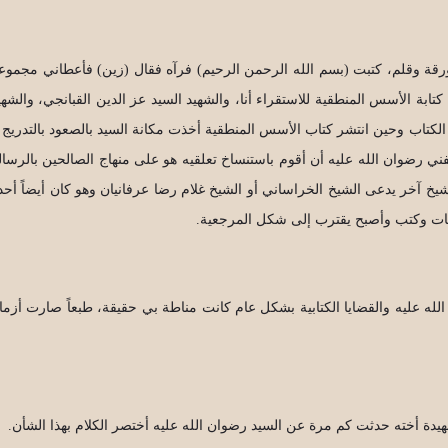
ة وقلم، كتبت (بسم الله الرحمن الرحيم) فرآه فقال (زين) فأعطاني مجموعة أ
تابة الأسس المنطقية للاستقراء أنا، والشهيد السيد عز الدين القبانجي، والشهي
الكتاب وحين انتشر كتاب الأسس المنطقية أخذت مكانة السيد بالصعود بالتدري
ي رضوان الله عليه أن أقوم باستنساخ تعلقيه هو على منهاج الصالحين بالرسالة 
 آخر يدعى الشيخ الخراساني أو الشيخ غلام رضا عرفانيان وهو كان أيضاً أحد 
كراسات وكتب وأصبح يقترب إلى شكل المرجعية.
هيدة أخته حدثت كم مرة عن السيد رضوان الله عليه أختصر الكلام بهذا الشأن.