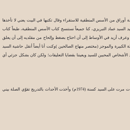
وراق من الأسس المنطقية للاستقراء وقال تكتبها في البيت يعني لا تأخذها
د السيد عماد التبريزي، كنا جميعاً نستنسخ كتاب الأسس المنطقية، طبعاً كتاب
ج وعرف أزيد في الأوساط إلى أن احتاج بضغط وإلحاح من مقلديه إلى أن يعلق
الكبيرة والموجز (مختصر منهاج الصالحين )وكنت أنا أيضاً أنقل حاشية السيد
الأشخاص المحبين للسيد ويعيننا بقضايا التعليقات؛ ولكن كان بشكل جزئي أي
هكذا صارت مرجعيته بالتدريج وبحيث صرت أنا الكاتب الرسمي للسيد رضوان الله عليه والقضايا الكتابية بشكل عام كانت مناطة بي حقيقة، طبعاً صارت أزمات مرت على السيد كسنة (1974م) وأخذت الأحداث بالتدريج تقوّي الصلة بيني