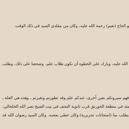
 الحاج (نعيم) رحمة الله عليه، وكان من مقلدي السيد في ذلك الوقت.
انية فذهبنا للسيد رضوان الله عليه، وبارك على الخطوة أن نكون طلاب علم، وشجعنا على ذلك، وطلب
 فهم سيرونكم بعين أخرى، عندكم علم وقد تطورتم وتغيرتم ـ وهذه هي العلة ـ
مئذ في منطقة الخورنق قرب ثانوية النجف في بيت الشيخ نصر الله الخلخالي،
لب منا (امتحانات تحريرية) وكان خطي يعجبه، وكان السيد رضوان الله قد