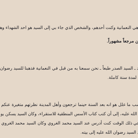
هي النعمانية وكنت أحدهم، والشخص الذي جاء بي إلى السيد هو احد الشهداء وهو
مرجعاً مشهوراً.
الستينات حدود 1969م هكذا، فقال أترون السيد ـ السيد الصدر طبعاً ـ نحن سمعنا به من قبل في النعم
 لمدة سنة كاملة.
حسب ما علل هو انه بعد السنة حينما ترجعون وأهل المدينة نظرتهم متغيرة عنكم
الله عليه، إلى أن كتب كتاب الأسس المنطقية للاستقراء، وكان السيد يسكن يو
في ذلك الوقت كنت أدرس عند السيد محمد الغروي وكان السيد محمد الغروي يط
سيد رضوان الله عليه إلى بيته.