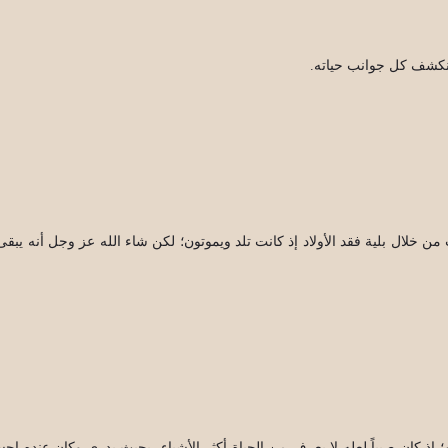
 تنكشف كل جوانب حياته.
ن خلال بلية فقد الأولاد إذ كانت تلد ويموتون؛ لكن شاء الله عز وجل أنه يبقى 
 إذ كان صبياً لعله لا يعرف من الحياة أكثر الأشياء، بحيث يدري وكان عنده إح