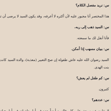
س: نريد مفصل الكلام؟
هذا المختصر أنا مجبور عليه لأن أكثره لا أعرفه، وقد يكون السيد لا يرضى أن
س: السيد ذهب إلى ربه،
فأنا أنقل لك ما سمعته.
س: ببيان مسهب إذا أمكن.
السيد رضوان الله عليه عاش طفولة إن صح التعبير (معذبة)، والدة السيد كانت م
بنت الهدى.
س: كم طفل لم يعش؟
كثيرون.
س: عددهم؟
لا يقلون عن سبعة، على كل، فالسيد أيضاً بعده في أول طفولته في أول حياته؛