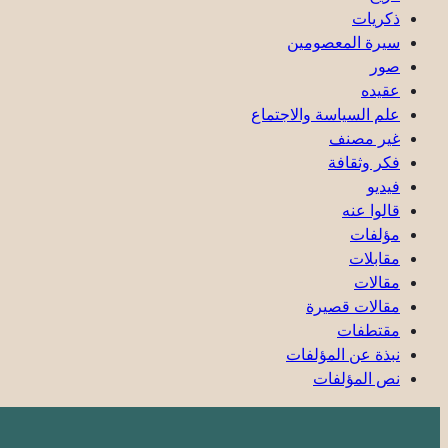
ذكریات
سيرة المعصومين
صور
عقیده
علم السياسة والاجتماع
غير مصنف
فكر وثقافة
فيديو
قالوا عنه
مؤلفات
مقابلات
مقالات
مقالات قصيرة
مقتطفات
نبذة عن المؤلفات
نص المؤلفات