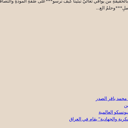
يقةِ من يوافي تعالَيْ نَبئينا كيفَ نرسو***على ضَفَةِ المودةِ والتصافي 
لرملِ***وحلمُ الع...
 محمد باقر الصدر
ين
ونسكو العالمية
كرية والجهادية” يقام في العراق