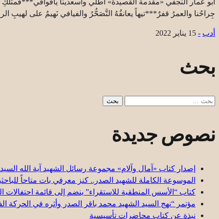
أبو عمار النجفي «مقدمة القصيدة» أطلّي وأسعدينا ياقوافي***فمثلكِ بالحق
جِراحُنا والعمرُ قفرٌ***تيهاً يعانقُهُ التَّصَحُّرُ والفيافي نَهيمُ على لهيبِ ا
أدب
-
15 يناير 2022
بحث
البحث
عن:
نصوص جديدة
إصدار كتاب «آمال وآلام» مجموعة رسائل الشهيد آية الله السيد
الموسوعة الكاملة للشهيد الصدر.. كنز معرفي بات متاحاً للباحث
كتاب “الأسس المنطقية للاستقراء” ينضم إلى قائمة احتفالات الي
مؤتمر “نهج السيد الشهيد محمد باقر الصدر وأثره في الحركة الف
نبذة عن كتاب محاضرات تأسيسية