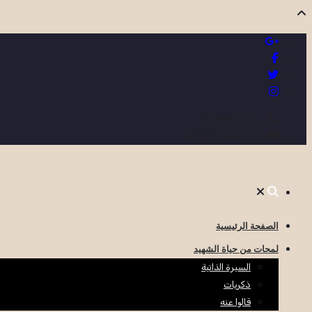
٣٧٨٤٦٠٨٠-٠٢٥
info@mbsadr.com
الصفحة الرئيسية
لمحات من حياة الشهيد
السيرة الذاتية
ذكريات
قالوا عنه