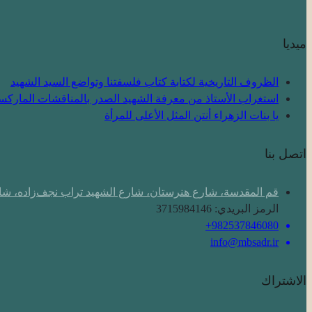
ميديا
الظروف التاريخية لكتابة كتاب فلسفتنا وتواضع السيد الشهيد
استغراب الأستاذ من معرفة الشهيد الصدر بالمناقشات الماركسية
یا بنات الزهراء أنتن المثل الأعلى للمرأة
اتصل بنا
قم المقدسة، شارع هنرستان، شارع الشهيد تراب نجف‌زاده، شار
الرمز البريدي: 3715984146
982537846080+
info@mbsadr.ir
الاشتراك