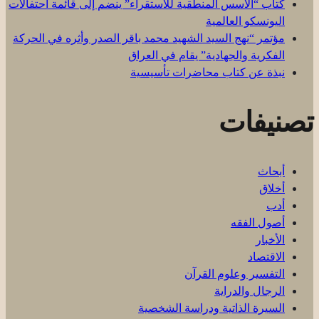
كتاب “الأسس المنطقية للاستقراء” ينضم إلى قائمة احتفالات
اليونسكو العالمية
مؤتمر “نهج السيد الشهيد محمد باقر الصدر وأثره في الحركة
الفكرية والجهادية” يقام في العراق
نبذة عن كتاب محاضرات تأسيسية
تصنيفات
أبحاث
أخلاق
أدب
أصول الفقه
الأخبار
الاقتصاد
التفسير وعلوم القرآن
الرجال والدراية
السيرة الذاتية ودراسة الشخصية