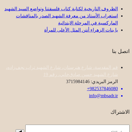
الظروف التاريخية لكتابة كتاب فلسفتنا وتواضع السيد الشهيد
استغراب الأستاذ من معرفة الشهيد الصدر بالمناقشات
الماركسية في المرحلة الابتدائية
یا بنات الزهراء أنتن المثل الأعلى للمرأة
اتصل بنا
قم المقدسة، شارع هنرستان، شارع الشهيد تراب نجف‌زاده،
شارع الشهيد حسن صادق‌خاني، رقم 19
الرمز البريدي: 3715984146
982537846080+
info@mbsadr.ir
الاشتراك