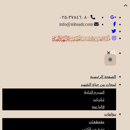
٣٧٨٤٦٠٨٠-٠٢٥
info@mbsadr.com
🌐
الصفحة الرئيسية
لمحات من حياة الشهيد
السيرة الذاتية
ذكريات
قالوا عنه
مؤلفات
مقتطفات
نبذة عن الكتب