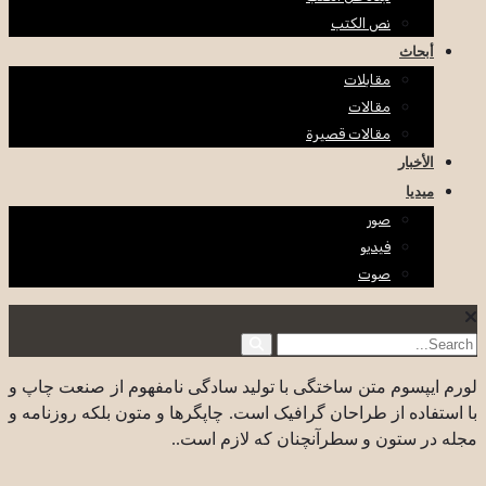
نص الكتب
أبحاث
مقابلات
مقالات
مقالات قصيرة
الأخبار
ميديا
صور
فيديو
صوت
لورم ایپسوم متن ساختگی با تولید سادگی نامفهوم از صنعت چاپ و
با استفاده از طراحان گرافیک است. چاپگرها و متون بلکه روزنامه و
مجله در ستون و سطرآنچنان که لازم است..