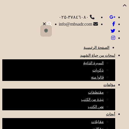
٣٧٨٤٦٠٨٠-٠٢٥
info@mbsadr.com
🌐
الصفحة الرئيسية
لمحات من حياة الشهيد
السيرة الذاتية
ذكريات
قالوا عنه
مؤلفات
مقتطفات
نبذة عن الكتب
نص الكتب
أبحاث
مقابلات
مقالات