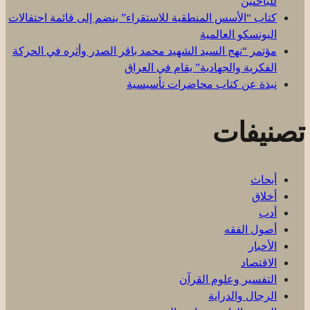
للباحثين
كتاب “الأسس المنطقية للاستقراء” ينضم إلى قائمة احتفالات
اليونسكو العالمية
مؤتمر “نهج السيد الشهيد محمد باقر الصدر وأثره في الحركة
الفكرية والجهادية” يقام في العراق
نبذة عن كتاب محاضرات تأسيسية
تصنيفات
أبحاث
أخلاق
أدب
أصول الفقه
الأخبار
الاقتصاد
التفسير وعلوم القرآن
الرجال والدراية