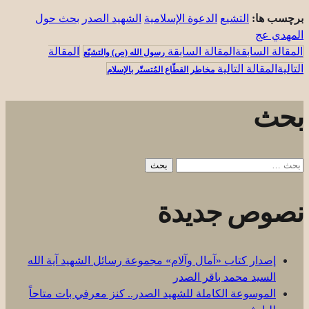
برچسب ها:
التشيع
الدعوة الإسلامية
الشهيد الصدر
بحث حول
المهدي عج
المقالة السابقة
رسول الله (ص) والتشيّع
المقالة التالية
مخاطر القطّاع المُتستّر بالإسلام
بحث
البحث
عن:
نصوص جديدة
إصدار كتاب «آمال وآلام» مجموعة رسائل الشهيد آية الله
السيد محمد باقر الصدر
الموسوعة الكاملة للشهيد الصدر.. كنز معرفي بات متاحاً