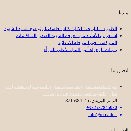
ميديا
الظروف التاريخية لكتابة كتاب فلسفتنا وتواضع السيد الشهيد
استغراب الأستاذ من معرفة الشهيد الصدر بالمناقشات
الماركسية في المرحلة الابتدائية
یا بنات الزهراء أنتن المثل الأعلى للمرأة
اتصل بنا
قم المقدسة، شارع هنرستان، شارع الشهيد تراب نجف‌زاده،
شارع الشهيد حسن صادق‌خاني، رقم 19
الرمز البريدي: 3715984146
982537846080+
info@mbsadr.ir
الاشتراك