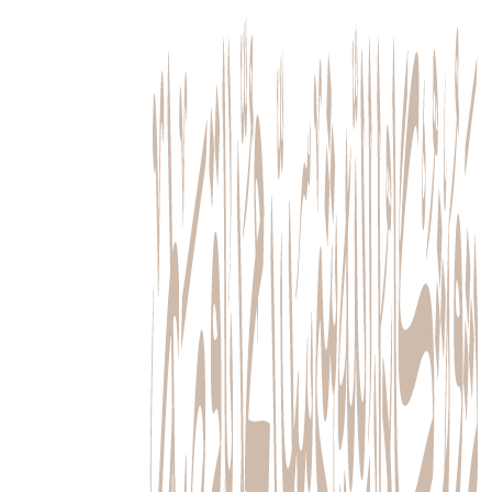
پرش
به
محتوا