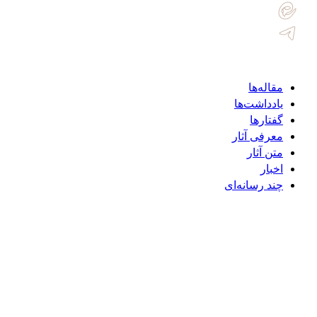
دسترسی سریع
مقاله‌ها
یادداشت‌ها
گفتارها
معرفی آثار
متن آثار
اخبار
چند رسانه‌ای
تماس با ما
نشانی :
قم، خیابان هنرستان، خیابان شهید تراب نجف‌زاده، خیابان
شهید حسن صادق‌خانی، پلاک ١٩
کدپستی:
٣٧١۵٩٨۴١۴۶