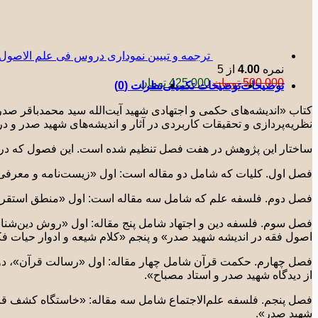
ترجمه و تبیین نموداری دروس فی علم الاصول حلقه ث
نمره
4.00
از 5
قیمت
قیمت
500.000
تومان
425.000
تومان
توضیحات
توضیحات تکمیلی
نظرات (0)
اصلی:
فعلی:
500.000 تومان
425.000 تومان.
کتاب «اندیشه‌های حکمی و اجتهادی شهید آیت‌الله سید محمدباقر صدر»
بود.
نظریه­‌پردازی و تحقیقات کاربردی در آثار و اندیشه­‌های شهید صدر 
ساختار این پژوهش در هفت فصل تنظیم شده­ است. این فصول که درب
فصل اول. کلیات که شامل دو مقاله است: اول «زیست­‌نامه و معرفی 
فصل دوم. فلسفه علم که شامل سه مقاله است: اول «منطق استقراء ا
فصل سوم. فلسفه دین و اجتهاد شامل پنج مقاله: اول «روش دین­‌شن
اصول فقه در اندیشه شهید صدر» و پنجم «کلام شیعه و ادوار حیات فکر
فصل چهارم. حکمت قرآن شامل چهار مقاله: اول «رسالت قرآن»، دو
از دیدگاه شهید صدر و استاد مصباح».
فصل پنجم. فلسفه علم‌الاجتماع شامل سه مقاله: «خاستگاه کشف قان
شهید صدر».