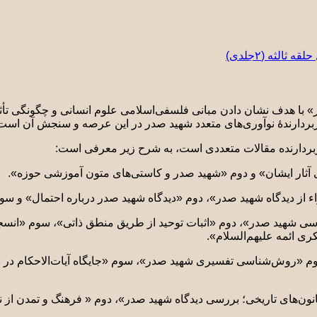
الثه (٢جلدی)
 با هدف نشان دادن مبانی فلسفی‌اسلامی علوم انسانی و چگونگی تأثیر
و دربردارندۀ نوآوری‌های متعدد شهید صدر در این عرصه و سنجش آن است
ردارنده مقالات متعددی است، به شرح زیر معرفی است:
آثار ایشان» و دوم «شهید صدر و کاستی­‌های متون آموزشی حوزه».
ز دیدگاه شهید صدر»، دوم «دیدگاه شهید صدر درباره احتمال» و سو
اسی شهید صدر»، دوم «اثبات توحید از طریق منطق ذاتی»، سوم «انس
ی ائمه علیهم‌السلام».
م «روش­‌شناسی تفسیری شهید صدر»، سوم «جایگاه آیات‌الاحکام د
ون‌های تاریخی؛ بررسی دیدگاه شهید صدر»، دوم « فرهنگ و تمدن از