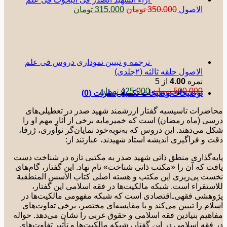
قیمت
قیمت
الاصول
350.000
تومان
315.000
تومان
اصلی:
فعلی:
350.000 تومان
315.000 تومان.
بود.
ترجمه و تبیین نموداری دروس فی علم
الاصول حلقه ثالثه (٢جلدی)
نمره
4.00
از 5
قیمت
قیمت
500.000
تومان
425.000
تومان
توضیحات
توضیحات تکمیلی
نظرات (0)
اصلی:
فعلی:
500.000 تومان
425.000 تومان.
ضرات تاسیسیه گفتار ارزشمند شهید صدر در تعطیلی‌های
بود.
ی (ماه رمضان) است که خمیرمایه برخی از آثار مهم او را
 می‌دهند. این دروس که به‌نوبه‌خود نمایان‌گر نوآوری، ژرفا،
 و فراگیری اندیشه استاد شهیدند، عبارتند از:
ه‌گذاری منطق ذاتی شهید صدر به مکتبی تازه در شناخت دست
ت که آن را «مکتب ذاتی شناخت» نام نهاد. این گفتار، گام‌های
ت پی‌ریزی این مکتب و هسته اصلی کتاب الأسس المنطقیة
ستقراء است. شبکه مالکیت‌ها در فقه اسلامی این گفتار،
هشی فقهی‌ـ‌اقتصادی است که شبکه مفهومی مالکیت‌ها در
ام را تبیین می‌کند و با مقایسه‌ای مختصر، برخی تفاوت‌های
هیم بنیادین فقه اسلامی و حقوق غربی را نشان می‌دهد. حواله
فقه اسلامی در این گفتار، شبکه مالکیت‌ها و تأثیر تفاوت‌های