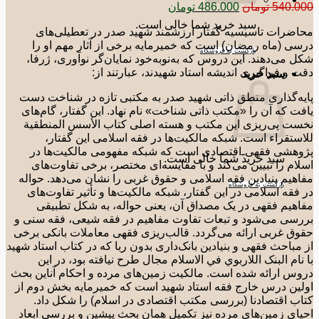
قیمت
قیمت
540.0
تومان
486.000
تومان
اصلی:
فعلی:
سبد خرید شما خالی است.
ضرات تاسیسیه گفتار ارزشمند شهید صدر در تعطیلی‌های
540.000 تومان
486.000 تومان.
ی (ماه رمضان) است که خمیرمایه برخی از آثار مهم او را
بود.
بازگشت به فروشگاه
 می‌دهند. این دروس که به‌نوبه‌خود نمایان‌گر نوآوری، ژرفا،
 و فراگیری اندیشه استاد شهیدند، عبارتند از:
سبد خرید
ه‌گذاری منطق ذاتی شهید صدر به مکتبی تازه در شناخت دست
ت که آن را «مکتب ذاتی شناخت» نام نهاد. این گفتار، گام‌های
ت پی‌ریزی این مکتب و هسته اصلی کتاب الأسس المنطقیة
ستقراء است. شبکه مالکیت‌ها در فقه اسلامی این گفتار،
هشی فقهی‌ـ‌اقتصادی است که شبکه مفهومی مالکیت‌ها در
سبد خرید شما خالی است.
ام را تبیین می‌کند و با مقایسه‌ای مختصر، برخی تفاوت‌های
هیم بنیادین فقه اسلامی و حقوق غربی را نشان می‌دهد. حواله
بازگشت به فروشگاه
فقه اسلامی در این گفتار، شبکه مالکیت‌ها و تأثیر تفاوت‌های
هیم فقهی در یک مصداق آن، یعنی حواله، به شکل تطبیقی
سی می‌شود و تبعات تفاوت مفاهیم در فقه شیعی، فقه سنی و
ق غربی ارائه می‌گردد. قالب‌ریزی فقهی معاملات بانکی برخی
مباحث فقهی و بنیادین بانک‌داری بدون ربا که در کتاب استاد شهید
نام البنک اللاربوي في الاسلام مجال طرح نیافته بود، در این
س ارائه شده است. مالکیت زمین‌های مرده و احکام آناین بحث
ین درس خارج فقه استاد شهید است که خمیرمایه بخش دوم از
ب اقتصادنا (بررسی مکتب اقتصادی در اسلام) را شکل داد.
ای زمین‌های مرده نیز تکمیل همان بحث پیشین و بررسی ابعاد