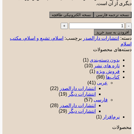
ری از آن است.
خه ترجمه فارسی
نسخه الکترونیکی طاقچه
محاضرات
تأسيسية
زودن به سبد خرید
عدد
ته:
انتشارات دارالصدر
برچسب:
اسلام، تشیع و اسلام، مکتب
ام
ته‌های محصولات
بدون دسته‌بندی
(1)
تازه های نشر
(10)
فروش ویژه
(1)
کتاب‌ها
(98)
عربی
(41)
انتشارات دارالصدر
(22)
انتشارات دیگر
(19)
فارسی
(57)
انتشارات دارالصدر
(28)
انتشارات دیگر
(29)
نرم‌افزار
(1)
صولات