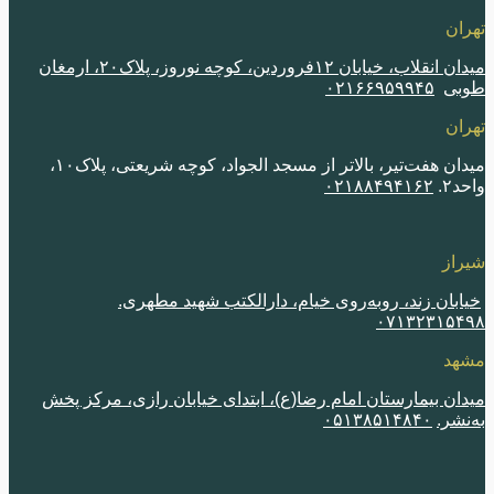
ران
میدان انقلاب، خیابان ١٢فروردین، کوچه نوروز، پلاک٢٠، ارمغان
بی
٠٢١۶۶٩۵٩٩۴۵
ران
میدان هفت‌تیر، بالاتر از مسجد الجواد، کوچه شریعتی، پلاک١٠،
٢.
٠٢١٨٨۴٩۴١۶٢
از
ابان زند، روبه‌روی خیام، دارالکتب شهید مطهری.
٠٧١٣٢٣١۵۴
هد
ان بیمارستان امام رضا(ع)، ابتدای خیابان رازی، مرکز پخش
نشر.
٠۵١٣٨۵١۴٨۴٠