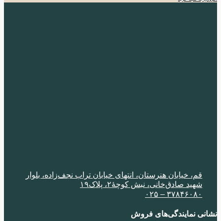
725.000 تومان
652.500 تومان.
بود.
قم، خیابان هنرستان، انتهای خیابان تراب نجف‌زاده، بلوار
شهید صادق‌خانی، نبش کوچۀ٢، پلاک١٩
٣٧٨۴۶٠٨٠ – ٠٢۵
نی نمایندگی‌های فروش