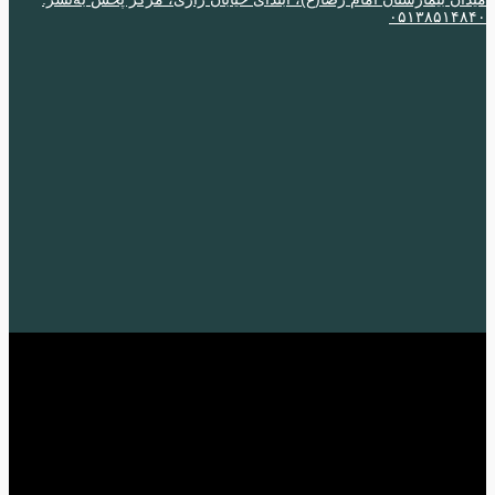
٠۵١٣٨۵١۴٨