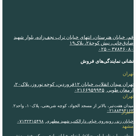
 خیابان هنرستان، انتهای خیابان تراب نجف‌زاده، بلوار شهید
‌خانی، نبش کوچۀ٢، پلاک١٩
٣٧٨۴۶٠٨٠ –
نی نمایندگی‌های فروش
ران
تهران میدان انقلاب، خیابان ١٢فروردین، کوچه نوروز، پلاک٢٠،
مغان طوبی
٠٢١۶۶٩۵٩٩۴۵
ران
ن هفت‌تیر، بالاتر از مسجد الجواد، کوچه شریعتی، پلاک١٠، واحد٢.
٠٢١٨٨۴٩۴١
از
بان زند، روبه‌روی خیام، دارالکتب شهید مطهری.
٠٧١٣٢٣١۵۴٩٨
هد
ان بیمارستان امام رضا(ع)، ابتدای خیابان رازی، مرکز پخش به‌نشر.