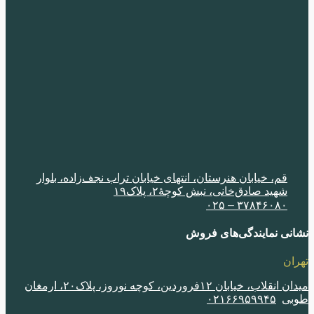
قم، خیابان هنرستان، انتهای خیابان تراب نجف‌زاده، بلوار
شهید صادق‌خانی، نبش کوچۀ٢، پلاک١٩
٣٧٨۴۶٠٨٠ – ٠٢۵
نی نمایندگی‌های فروش
ران
میدان انقلاب، خیابان ١٢فروردین، کوچه نوروز، پلاک٢٠، ارمغان
بی
٠٢١۶۶٩۵٩٩۴۵