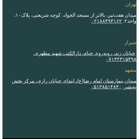
ران
میدان هفت‌تیر، بالاتر از مسجد الجواد، کوچه شریعتی، پلاک١٠،
٢.
٠٢١٨٨۴٩۴١۶٢
از
ابان زند، روبه‌روی خیام، دارالکتب شهید مطهری.
٠٧١٣٢٣١۵۴
هد
ان بیمارستان امام رضا(ع)، ابتدای خیابان رازی، مرکز پخش
نشر.
٠۵١٣٨۵١۴٨۴٠