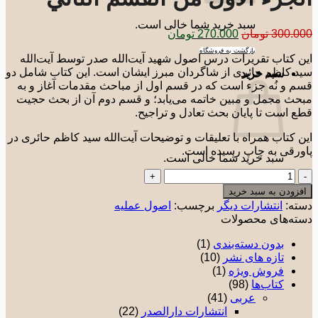
سبد خرید شما خالی است.
قیمت
قیمت
300.0
تومان
270.000
تومان
اصلی:
فعلی:
بازگشت به فروشگاه
 کتاب تقریرات درس اصول شهید آیت‌الله صدر توسط آیت‌الله
300.000 تومان
270.000 تومان.
 کاظم حائری از شاگردان مبرز ایشان است. این کتاب شامل دو
بود.
سبد خرید
 و نُه جزء است که در قسم اول از مباحث مقدمات آغاز و به
ث مجمل و مبین خاتمه می‌یابد؛ و قسم دوم آن از بحث حجیت
 است تا پایان بحث تعادل و تراجیح.
 کتاب همراه با تعلیقات و توضیحات آیت‌الله سید کاظم حائری در
رقی به چاپ رسیده است.
سبد خرید شما خالی است.
مباحث
بازگشت به فروشگاه
الاصول
زودن به سبد خرید
(جلد
ته:
انتشارات دیگر
برچسب:
اصول عملیه
پنجم):
ته‌های محصولات
الجزء
الأول
بدون دسته‌بندی
(1)
من
تازه های نشر
(10)
القسم
فروش ویژه
(1)
الثاني
کتاب‌ها
(98)
عدد
عربی
(41)
انتشارات دارالصدر
(22)