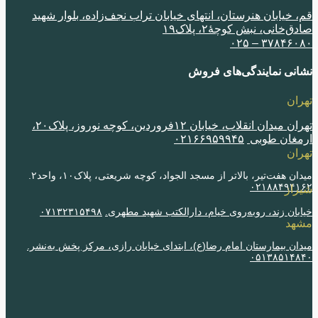
 خیابان هنرستان، انتهای خیابان تراب نجف‌زاده، بلوار شهید
‌خانی، نبش کوچۀ٢، پلاک١٩
٣٧٨۴۶٠٨٠ –
نی نمایندگی‌های فروش
ران
تهران میدان انقلاب، خیابان ١٢فروردین، کوچه نوروز، پلاک٢٠،
مغان طوبی
٠٢١۶۶٩۵٩٩۴۵
ران
ن هفت‌تیر، بالاتر از مسجد الجواد، کوچه شریعتی، پلاک١٠، واحد٢.
٠٢١٨٨۴٩۴١
از
بان زند، روبه‌روی خیام، دارالکتب شهید مطهری.
٠٧١٣٢٣١۵۴٩٨
هد
ان بیمارستان امام رضا(ع)، ابتدای خیابان رازی، مرکز پخش به‌نشر.
٠۵١٣٨۵١۴٨