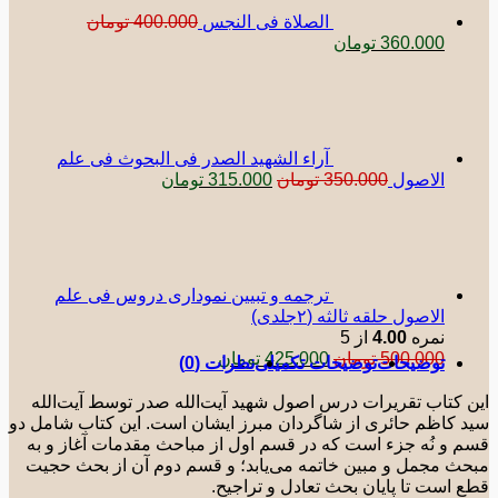
الصلاة فی النجس
400.000
تومان
قیمت
قیمت
360.000
تومان
اصلی:
فعلی:
400.000 تومان
360.000 تومان.
بود.
آراء الشهید الصدر فی البحوث فی علم
قیمت
قیمت
الاصول
350.000
تومان
315.000
تومان
اصلی:
فعلی:
350.000 تومان
315.000 تومان.
بود.
ترجمه و تبیین نموداری دروس فی علم
الاصول حلقه ثالثه (٢جلدی)
نمره
4.00
از 5
قیمت
قیمت
500.000
تومان
425.000
تومان
توضیحات
توضیحات تکمیلی
نظرات (0)
اصلی:
فعلی:
500.000 تومان
425.000 تومان.
 کتاب تقریرات درس اصول شهید آیت‌الله صدر توسط آیت‌الله
بود.
 کاظم حائری از شاگردان مبرز ایشان است. این کتاب شامل دو
 و نُه جزء است که در قسم اول از مباحث مقدمات آغاز و به
ث مجمل و مبین خاتمه می‌یابد؛ و قسم دوم آن از بحث حجیت
 است تا پایان بحث تعادل و تراجیح.