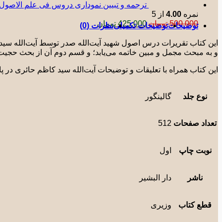
ترجمه و تبیین نموداری دروس فی علم الاصول حلقه ث
نمره
4.00
از 5
قیمت
قیمت
500.000
تومان
425.000
تومان
توضیحات
توضیحات تکمیلی
نظرات (0)
اصلی:
فعلی:
500.000 تومان
425.000 تومان.
این کتاب تقریرات درس اصول شهید آیت‌الله صدر توسط آیت‌الله سید
بود.
و به مبحث مجمل و مبین خاتمه می‌یابد؛ و قسم دوم آن از بحث حجیت 
این کتاب همراه با تعلیقات و توضیحات آیت‌الله سید کاظم حائری در 
نوع جلد
گالینگور
تعداد صفحات
512
نوبت چاپ
اول
ناشر
دار البشیر
قطع کتاب
وزیری