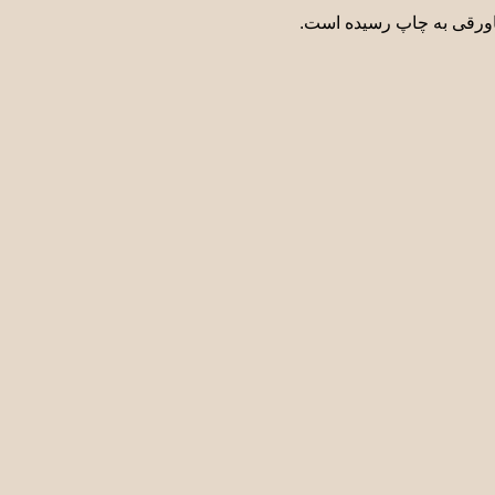
پاورقی به چاپ رسیده است.
قیمت
فعلی:
550.000 تومان
495.000 تومان.