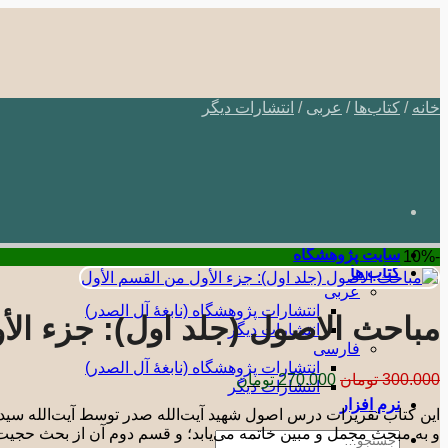
Skip
to
content
خانه
/
کتاب‌ها
/
عربی
/
انتشارات دیگر
سایت پژوهشگاه
-10%
کتاب ها
عربی
انتشارات پژوهشگاه (نابغۀ آل الصدر)
مباحث الاصول (جلد اول): جزء الأ
انتشارات دیگر
فارسی
انتشارات پژوهشگاه (نابغۀ آل الصدر)
قیمت
قیمت
300.000
تومان
270.000
تومان
انتشارات دیگر
اصلی:
فعلی:
نرم افزار
این کتاب تقریرات درس اصول شهید آیت‌الله صدر توسط آیت‌الله سید
300.000 تومان
270.000 تومان.
و به مبحث مجمل و مبین خاتمه می‌یابد؛ و قسم دوم آن از بحث حجیت 
بود.
جستجو