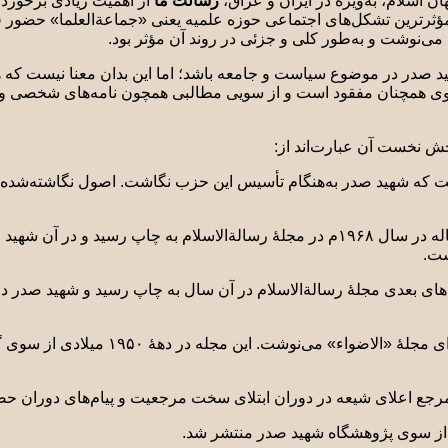
ن اسلام، به‌ویژه در ایران و عراق،
رسالت ما
از اهمیت زیادی برخوردا
مؤثرترین تشکل‌های اجتماعی حوزه علمیه یعنی «جماعةالعلما» حضور ف
 می‌نوشت و به‌طور کلی و جزئی در روند آن مؤثر بود.
شهید صدر در موضوع سیاست و جامعه باشد؛ اما این بدان معنا نیست که
ت وی همچنان مفقود است و از سویی مطالبی همچون نامه‌های شخصی وی
بخش نخست آن عبارت‌اند از:
این مقاله در سال ١٩۶٨م در مجلۀ رسالةالاسلام به چاپ رسید و 
ست.
ه‌های بعدی مجلۀ رسالةالاسلام در آن سال به چاپ رسید و شهید صدر 
«رسالت ما» عنوان سرمقاله‌هایی است که 
 مرجع اعلای شیعه در دوران ابتلای سخت مرجعیت و پیام‌های دوران حص