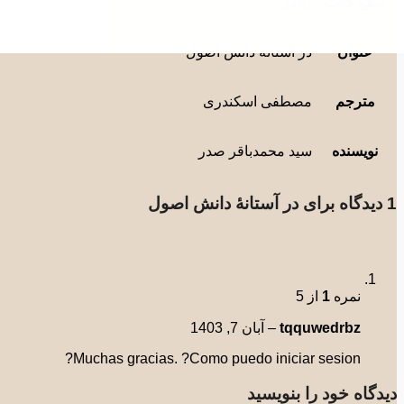
قطع کتاب
رقعی
عنوان
در آستانۀ دانش اصول
مترجم
مصطفی اسکندری
نویسنده
سید محمدباقر صدر
1 دیدگاه برای
در آستانۀ دانش اصول
نمره
1
از 5
tqquwedrbz
–
آبان 7, 1403
Muchas gracias. ?Como puedo iniciar sesion?
دیدگاه خود را بنویسید