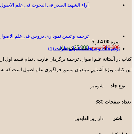
آراء الشهید الصدر فی البحوث فی علم الاصول
ترجمه و تبیین نموداری دروس فی علم الاصول حلقه ث
نمره
4.00
از 5
قیمت
قیمت
500.000
تومان
425.000
تومان
توضیحات
توضیحات تکمیلی
نظرات (1)
اصلی:
فعلی:
500.000 تومان
425.000 تومان.
کتاب در آستانۀ علم اصول، ترجمۀ برگردان فارسی تمام قسم اول از ک
بود.
این کتاب ویژۀ آشناییِ مبتدیان مسیرِ فراگیری علم اصول است که بسیا
نوع جلد
شومیز
تعداد صفحات
380
ناشر
دار زین‌العابدین