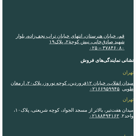
قم، خیابان هنرستان، انتهای خیابان تراب نجف‌زاده، بلوار
شهید صادق‌خانی، نبش کوچۀ٢، پلاک١٩
٣٧٨۴۶٠٨٠ – ٠٢۵
نی نمایندگی‌های فروش
ران
میدان انقلاب، خیابان ١٢فروردین، کوچه نوروز، پلاک٢٠، ارمغان
بی
٠٢١۶۶٩۵٩٩۴۵
ران
میدان هفت‌تیر، بالاتر از مسجد الجواد، کوچه شریعتی، پلاک١٠،
٢.
٠٢١٨٨۴٩۴١۶٢