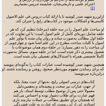
احترام علمی و تاریخی‌شان، شایسته تدریس نشماریم.
[1]
ین‌رو شهید صدر کوشید تا با ارائۀ کتاب دروس فی علم الاصول
تی‌ها و اشکالات موجود در کتاب‌های رایج را جبران کند.
مباحث علم اصول را در سه حلقه (مرحله) تنظیم کرد که هر
ه شامل دوره‌ای کامل از علم اصول است؛ با این تفاوت که در
ۀ اول مطالب به‌صورت ساده و روان بیان شده تا نوآوز علم
ل با کلیات مباحث مطرح در این علم آشنا شود و چهارچوبی از
مباحث را به ذهن بسپارد؛ در حلقۀ دوم همان موضوعات با
یل بیشتری ذکر شده است، اما در حلقه سوم، مسائل به‌صورت
لاً تخصصی همراه با استدلال‌های تفصیلی بیان شده است.
نین شهید صدر کوشیده است عبارات کتاب را به‌گونه‌ای بنویسد
برای رساندن مفهوم موردنظر صحیح، روشن و رساننده باشند. او
ین‌باره می‌نویسد:
کتاب‌های درسی اصولی رایج، نه‌تنها از حیث معنا، بلکه
از جهت عبارات نیز سخت و پیچیده‌اند و به‌همین‌دلیل
معمولاً حتی پس از توضیح مطلب توسط استاد، باز هم
فهم عبارت برای طلاب دشوار بوده و احساس می‌کنند
که همچنان برای تطبیق مطالب بر جملات نیازمند یاری
استادند. این از آن روست که عبارت به علت فشردگی