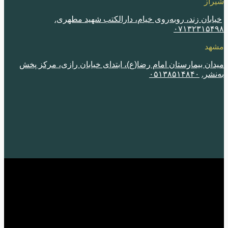
از
ابان زند، روبه‌روی خیام، دارالکتب شهید مطهری.
٠٧١٣٢٣١۵۴
هد
ان بیمارستان امام رضا(ع)، ابتدای خیابان رازی، مرکز پخش
نشر.
٠۵١٣٨۵١۴٨۴٠