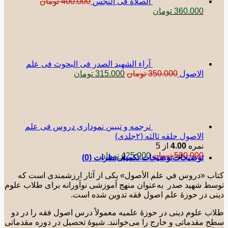
الصلاة فی النجس
400.000
تومان
قیمت
قیمت
360.000
تومان
اصلی:
فعلی:
400.000 تومان
360.000 تومان.
بود.
آراء الشهید الصدر فی البحوث فی علم
قیمت
قیمت
الاصول
350.000
تومان
315.000
تومان
اصلی:
فعلی:
350.000 تومان
315.000 تومان.
بود.
ترجمه و تبیین نموداری دروس فی علم
الاصول حلقه ثالثه (٢جلدی)
نمره
4.00
از 5
قیمت
قیمت
500.000
تومان
425.000
تومان
توضیحات
توضیحات تکمیلی
نظرات (0)
اصلی:
فعلی:
500.000 تومان
425.000 تومان.
ب «دروس في علم الأصول» یکی از آثار ارزشمندی است که
بود.
ط شهید صدر به‌عنوان منهج آموزشی نوآورانه برای طلاب علوم
ی در حوزۀ علم اصول فقه تدوین شده است.
ب علوم دینی در حوزۀ علمیه معمولاً درس اصول فقه را در دو
 مقدماتی و خارج را می‌خوانند. شیوۀ تحصیل در دوره مقدماتی