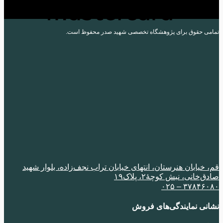
می حقوق برای پژوهشگاه تخصصی شهید صدر محفوظ است.
 خیابان هنرستان، انتهای خیابان تراب نجف‌زاده، بلوار شهید
‌خانی، نبش کوچۀ٢، پلاک١٩
٣٧٨۴۶٠٨٠ –
نی نمایندگی‌های فروش