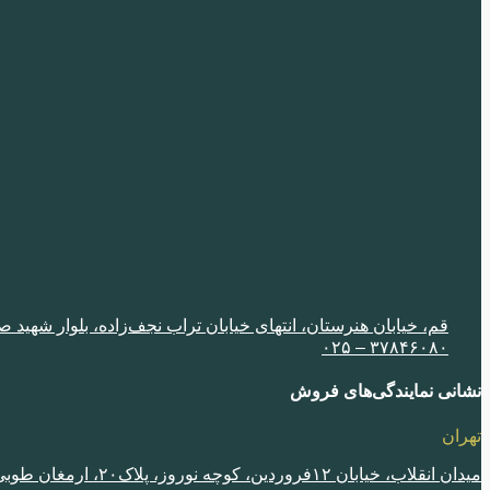
قم، خیابان هنرستان، انتهای خیابان تراب نجف‌زاده، بلوار شهید صادق‌خا
٣٧٨۴۶٠٨٠ – ٠٢۵
نشانی نمایندگی‌های فروش
تهران
میدان انقلاب، خیابان ١٢فروردین، کوچه نوروز، پلاک٢٠، ارمغان طوبی