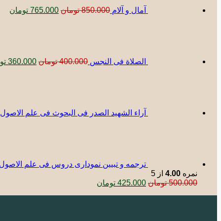
آمال و آلام
850.000
تومان
765.000
تومان
قیمت
اصلی:
00.000
بود.
الصلاة فی النجس
400.000
تومان
360.000
تو
آراء الشهید الصدر فی البحوث فی علم الاصول
ترجمه و تبیین نموداری دروس فی علم الاصول حلقه ث
نمره
4.00
از 5
قیمت
قیمت
500.000
تومان
425.000
تومان
اصلی:
فعلی:
500.000 تومان
425.000 تومان.
بود.