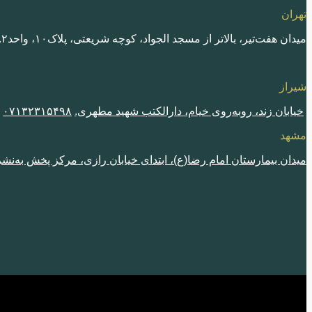
تهران
میدان هفت‌تیر، بالاتر از مسجد الجواد، کوچه شریعتی، پلاک١٠، واحد٢.
شیراز
خیابان زند، روبه‌روی خیام، دارالکتب شهید مطهری.
٠٧١٣٢٣١۵۴٩٨
مشهد
میدان بیمارستان امام رضا(ع)، ابتدای خیابان رازی، مرکز پخش به‌نشر