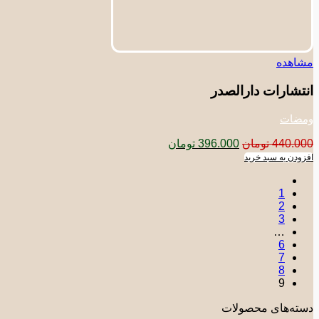
مشاهده
انتشارات دارالصدر
ومضات
قیمت
قیمت
440.000
تومان
396.000
تومان
اصلی:
فعلی:
افزودن به سبد خرید
440.000 تومان
396.000 تومان.
بود.
1
2
3
…
6
7
8
9
دسته‌های محصولات