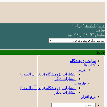
Skip
to
content
خانه
/
کتاب‌ها
/
برگه 9
صافی
نمایش 97–98 از 98 نتیجه
-10%
سایت پژوهشگاه
کتاب ها
عربی
انتشارات پژوهشگاه (نابغۀ آل الصدر)
انتشارات دیگر
فارسی
انتشارات پژوهشگاه (نابغۀ آل الصدر)
انتشارات دیگر
نرم افزار
جستجو