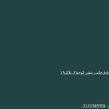
نی، نبش کوچۀ٢، پلاک١٩
٠٢١۶۶٩۵٩٩۴۵