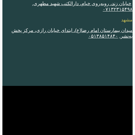
ابان زند، روبه‌روی خیام، دارالکتب شهید مطهری.
٠٧١٣٢٣١۵۴
هد
ان بیمارستان امام رضا(ع)، ابتدای خیابان رازی، مرکز پخش
نشر.
٠۵١٣٨۵١۴٨۴٠