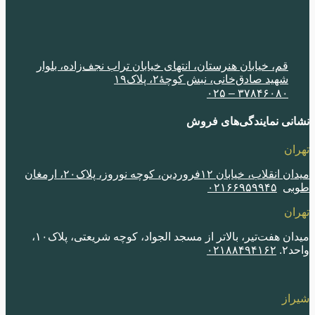
قم، خیابان هنرستان، انتهای خیابان تراب نجف‌زاده، بلوار
شهید صادق‌خانی، نبش کوچۀ٢، پلاک١٩
٣٧٨۴۶٠٨٠ – ٠٢۵
نی نمایندگی‌های فروش
ران
میدان انقلاب، خیابان ١٢فروردین، کوچه نوروز، پلاک٢٠، ارمغان
بی
٠٢١۶۶٩۵٩٩۴۵
ران
میدان هفت‌تیر، بالاتر از مسجد الجواد، کوچه شریعتی، پلاک١٠،
٢.
٠٢١٨٨۴٩۴١۶٢
از