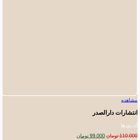
اهده
تشارات دارالصدر
روزها
قیمت
قیمت
110.0
تومان
99.000
تومان