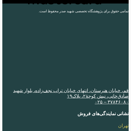
می حقوق برای پژوهشگاه تخصصی شهید صدر محفوظ است.
 خیابان هنرستان، انتهای خیابان تراب نجف‌زاده، بلوار شهید
‌خانی، نبش کوچۀ٢، پلاک١٩
٣٧٨۴۶٠٨٠ –
نی نمایندگی‌های فروش
ران