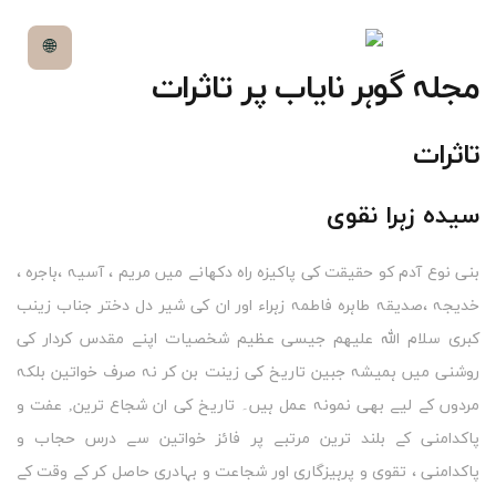
🌐
مجلہ گوہر نایاب پر تاثرات
تاثرات
سیدہ زہرا نقوی
بنی نوع آدم کو حقیقت کی پاکیزہ راہ دکھانے میں مریم ، آسیہ ،ہاجرہ ،
خدیجہ ،صدیقہ طاہرہ فاطمہ زہراء اور ان کی شیر دل دختر جناب زینب
کبری سلام اللہ علیھم جیسی عظیم شخصیات اپنے مقدس کردار کی
روشنی میں ہمیشہ جبین تاریخ کی زینت بن کر نہ صرف خواتین بلکہ
مردوں کے لیے بھی نمونہ عمل ہیں۔ تاریخ کی ان شجاع ترین, عفت و
پاکدامنی کے بلند ترین مرتبے پر فائز خواتین سے درس حجاب و
پاکدامنی ، تقوی و پرہیزگاری اور شجاعت و بہادری حاصل کر کے وقت کے