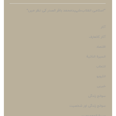
*اسلامی انقلاب،شہیدمحمد باقر الصدر کی نظر میں*
آثار
آثار کاتعارف
اقتصاد
السيرة الذاتية
انتخاب
انٹرویو
خبریں
سوانح زندگی
سوانح زندگی اور شخصیت
سيرة المعصومين