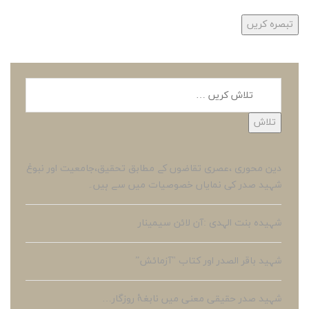
دین محوری ،عصری تقاضوں کے مطابق تحقیق،جامعیت اور نبوغ
شہید صدر کی نمایاں خصوصیات میں سے ہیں۔
شہیدہ بنت الہدی :آن لائن سیمینار
شہید باقر الصدر اور کتاب "آزمائش”
شہید صدر حقیقی معنی میں نابغۂ روزگار…