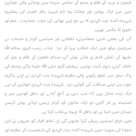
فرعون و یزید کے ظلم و ستم کے سامنے سینہ سپر ہوجانے والی خواتین
میں سے ایک روشن اور چمکتا ہوا نام شہید باقر الصدر کی ہمشیرہ
شہیدہ آمنہ بنت الہدی کا ہے جو اپنے بھائی کی جرات ,مجاہدت ,علم اور
تقویٰ کا عکس تھیں۔
آپ کی علمی ،ادبی ،معاشرتی، ثقافتی اور سیاسی کردار و خدمات نے
سرزمین عراق میں ایک انقلاب برپا کر دیا۔ جناب زینب کبری سلام اللہ
علیھا کے نقش قدم پر چلتے ہوئے آپ صدام ملعون کے ظلم و جور کے
خلاف آہنی دیوار ثابت ہوئیں .پیغمبر اکرم صلی اللہ علیہ وآلی وسلم کی
پاک نسل سے تعلق رکھنے والی عظیم شہیدہ بنت الہدی نے اپنے پاکیزہ
خون سے اپنی صداقت کی گواہی دی۔ شہیدہ بنت الہدی خواتین کے لیے
ایک زندہ مثال ہیں کہ جب دین پر آنچ آجاے اور باطل قوتیں جبر و
استبداد پر اتر آئیں تو ایک خاتون کو کردار زینبی اپناتے ہوئے کیسے
میدان میں اترنا ہے اور باطل کا چہرہ بےنقاب کرنا ہے۔
میں خراج تحسین پیش کرنا چاہوں گی ان تمام افراد کو جنہوں نے اس
مجلہ کی صورت میں شہیدہ آمنہ بنت الہدیٰ کی شخصیت کے عظیم اور