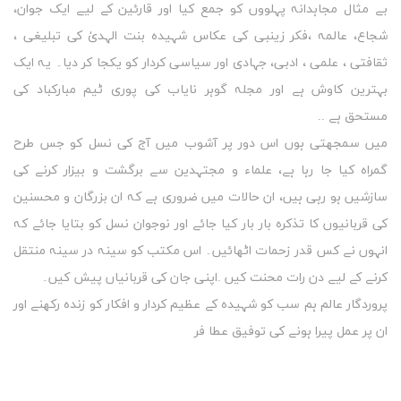
بے مثال مجاہدانہ پہلووں کو جمع کیا اور قارئین کے لیے ایک جوان،
شجاع، عالمہ ،فکر زینبی کی عکاس شہیدہ بنت الہدیٰ کی تبلیغی ،
ثقافتی ، علمی ، ادبی، جہادی اور سیاسی کردار کو یکجا کر دیا۔ یہ ایک
بہترین کاوش ہے اور مجلہ گوہر نایاب کی پوری ٹیم مبارکباد کی
مستحق ہے ..
میں سمجھتی ہوں اس دور پر آشوب میں آج کی نسل کو جس طرح
گمراہ کیا جا رہا ہے، علماء و مجتہدین سے برگشت و بیزار کرنے کی
سازشیں ہو رہی ہیں، ان حالات میں ضروری ہے کہ ان بزرگان و محسنین
کی قربانیوں کا تذکرہ بار بار کیا جائے اور نوجوان نسل کو بتایا جائے کہ
انہوں نے کس قدر زحمات اٹھائیں۔ اس مکتب کو سینہ در سینہ منتقل
کرنے کے لیے دن رات محنت کیں .اپنی جان کی قربانیاں پیش کیں۔
پروردگار عالم ہم سب کو شہیدہ کے عظیم کردار و افکار کو زندہ رکھنے اور
ان پر عمل پیرا ہونے کی توفیق عطا فر