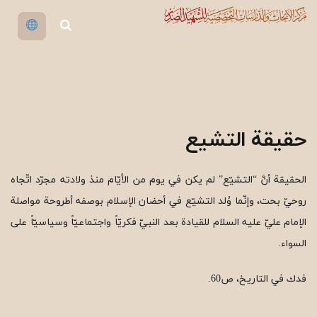
حقیقة التشیع
الحقيقة أنَّ “التشيّع” لم يكن في يوم من الأيّام منذ ولادته مجرّد اتّجاه
روحيّ بحت، وإنّما وُلد التشيّع في أحضان الإسلام بوصفه أطروحة مواصلة
الإمام عليّ عليه السلام للقيادة بعد النبيّ فكريّاً واجتماعيّاً وسياسيّاً على
السواء.
فدك في التاريخ، ص60.