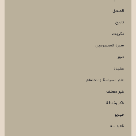
المنطق
تاريخ
ذكریات
سيرة المعصومين
صور
عقیده
علم السياسة والاجتماع
غير مصنف
فكر وثقافة
فيديو
قالوا عنه